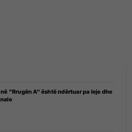
në "Rrugën A" është ndërtuar pa leje dhe
nale