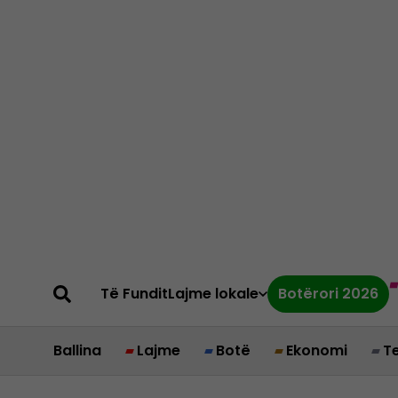
Të Fundit
Lajme lokale
Botërori 2026
Ballina
Lajme
Botë
Ekonomi
T