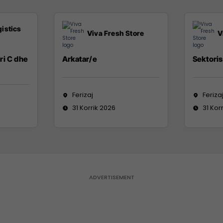
istics
Viva Fresh Store
V
ri C dhe
Arkatar/e
Sektoris
Ferizaj
Feriza
31 Korrik 2026
31 Kor