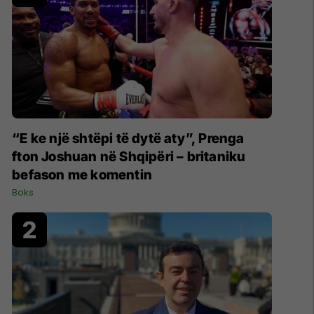
“E ke një shtëpi të dytë aty”, Prenga
fton Joshuan në Shqipëri – britaniku
befason me komentin
Boks