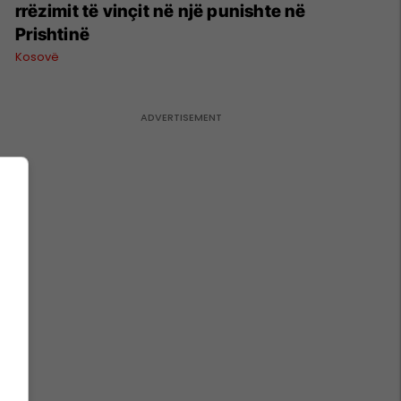
rrëzimit të vinçit në një punishte në
Prishtinë
Kosovë