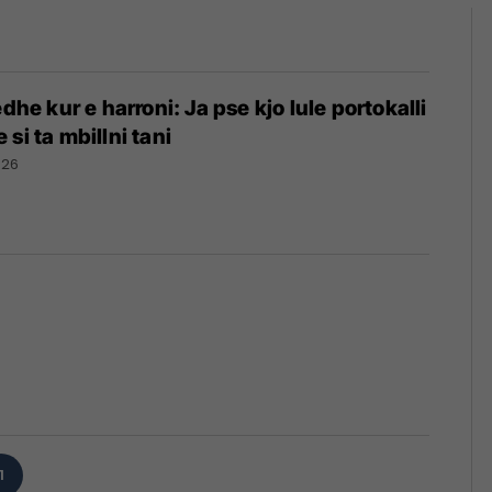
edhe kur e harroni: Ja pse kjo lule portokalli
si ta mbillni tani
026
1