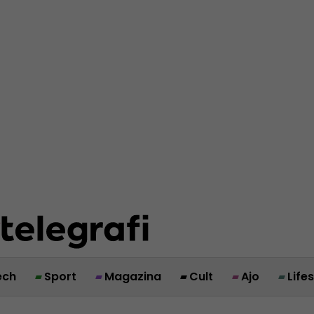
ech
Sport
Magazina
Cult
Ajo
Life