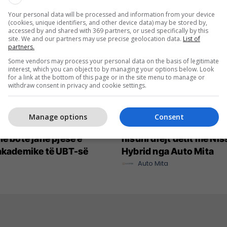
Your personal data will be processed and information from your device
(cookies, unique identifiers, and other device data) may be stored by,
accessed by and shared with 369 partners, or used specifically by this
site. We and our partners may use precise geolocation data.
List of
partners.
Some vendors may process your personal data on the basis of legitimate
interest, which you can object to by managing your options below. Look
for a link at the bottom of this page or in the site menu to manage or
withdraw consent in privacy and cookie settings.
Manage options
Consent
net me rritjen më të
Deri në 10,000 euro zbrit
në botë janë pjesë e
nisuni drejt detit me Ni
akademike të UBT-së
Hybrid nga Auto Mita
Auto Mita