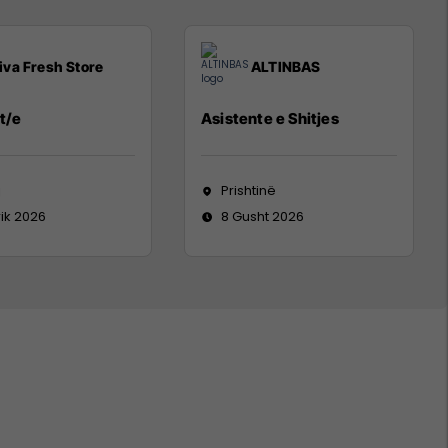
iva Fresh Store
ALTINBAS
t/e
Asistente e Shitjes
j
Prishtinë
rik 2026
8 Gusht 2026