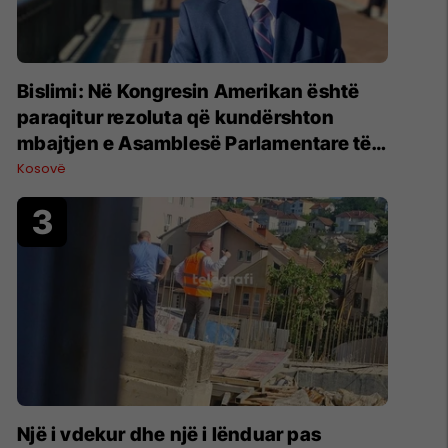
Bislimi: Në Kongresin Amerikan është
paraqitur rezoluta që kundërshton
mbajtjen e Asamblesë Parlamentare të
OSBE-së në Beograd
Kosovë
Një i vdekur dhe një i lënduar pas