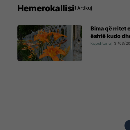
Hemerokallisi
1 Artikuj
Bima që rritet 
është kudo dhe 
Kopshtaria
31/03/2