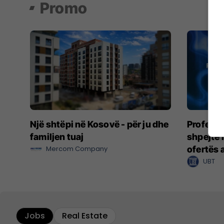
Promo
Një shtëpi në Kosovë - për ju dhe
Profesio
familjen tuaj
shpejtë 
Mercom Company
ofertës 
UBT
Jobs
Real Estate