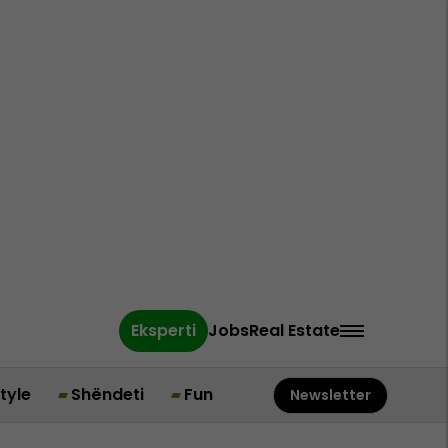
Eksperti
Jobs
Real Estate
style
Shëndeti
Fun
Newsletter