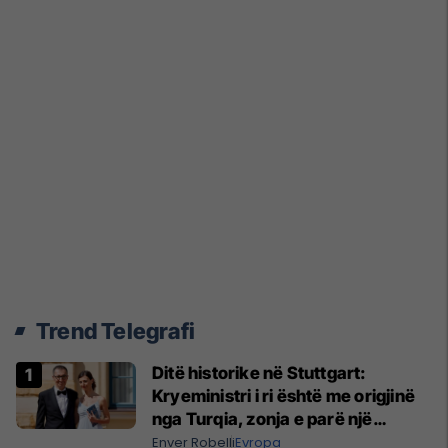
Trend Telegrafi
Ditë historike në Stuttgart:
Kryeministri i ri është me origjinë
nga Turqia, zonja e parë një
shqiptare nga Kanadaja
Enver Robelli
Evropa