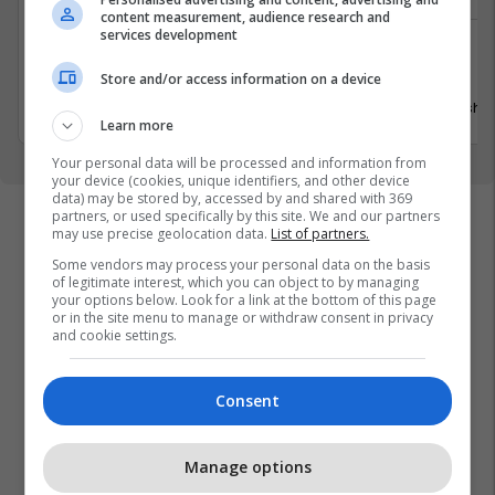
content measurement, audience research and
services development
Tjera
Tjera
Pejë
Pejë
Store and/or access information on a device
12 Qershor 2026
12 Qersho
Learn more
Your personal data will be processed and information from
your device (cookies, unique identifiers, and other device
data) may be stored by, accessed by and shared with 369
partners, or used specifically by this site. We and our partners
may use precise geolocation data.
List of partners.
Some vendors may process your personal data on the basis
of legitimate interest, which you can object to by managing
your options below. Look for a link at the bottom of this page
or in the site menu to manage or withdraw consent in privacy
and cookie settings.
Consent
Manage options