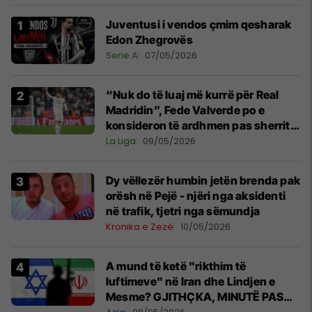
Juventusi i vendos çmim qesharak
Edon Zhegrovës
Serie A
07/05/2026
“Nuk do të luaj më kurrë për Real
Madridin”, Fede Valverde po e
konsideron të ardhmen pas sherrit
me Tchouamenin
La Liga
09/05/2026
Dy vëllezër humbin jetën brenda pak
orësh në Pejë - njëri nga aksidenti
në trafik, tjetri nga sëmundja
Kronika e Zezë
10/05/2026
A mund të ketë "rikthim të
luftimeve" në Iran dhe Lindjen e
Mesme? GJITHÇKA, MINUTË PAS