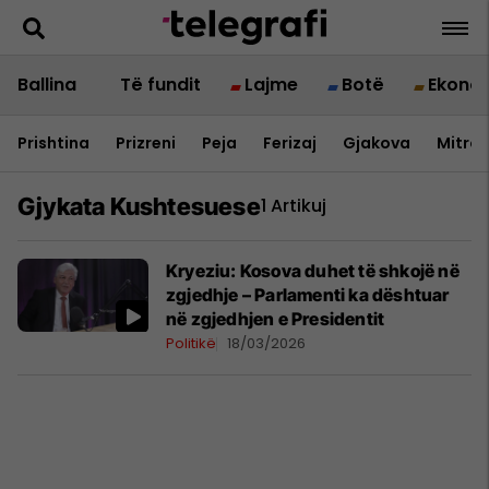
Ballina
Të fundit
Lajme
Botë
Ekono
Prishtina
Prizreni
Peja
Ferizaj
Gjakova
Mitrov
Gjykata Kushtesuese
1 Artikuj
Kryeziu: Kosova duhet të shkojë në
zgjedhje – Parlamenti ka dështuar
në zgjedhjen e Presidentit
Politikë
18/03/2026