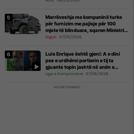
MINUTE
Azia
08/05/2026
Marrëveshja me kompaninë turke
për furnizim me pajisje për 100
mjete të blinduara, sqaron Ministria
e Mbrojtjes
Siguri
07/05/2026
Luis Enrique është gjeni: A e dini
pse e urdhëroi portierin e tij ta
gjuante topin jashtë në anën e
majtë?
Liga e Kampionëve
07/05/2026