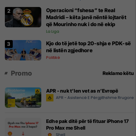
Operacioni “fshesa” te Real
Madridi – këta janë nëntë lojtarët
që Mourinho nuk i do në ekip
La Liga
Kjo do të jetë top 20-shja e PDK-së
në listën zgjedhore
Politikë
Promo
Reklamo këtu
APR - nuk t’len vet as n’Evropë
APR - Asistencë E Përgjithshme Rrugore
Edhe pak ditë për të fituar iPhone 17
Pro Max me Shell
Shell