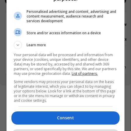
Jobs
Real Estate
Personalised advertising and content, advertising and
content measurement, audience research and
services development
Padel Zone
Viva 
Store and/or access information on a device
Recepsioniste
Sektoriste
Learn more
Tjera
Tjera
Your personal data will be processed and information from
Prishtinë
Shtime
your device (cookies, unique identifiers, and other device
data) may be stored by, accessed by and shared with 369
1 Qershor 2026
7 Qershor
partners, or used specifically by this site. We and our partners
may use precise geolocation data.
List of partners.
Some vendors may process your personal data on the basis
of legitimate interest, which you can object to by managing
your options below. Look for a link at the bottom of this page
or in the site menu to manage or withdraw consent in privacy
and cookie settings.
Consent