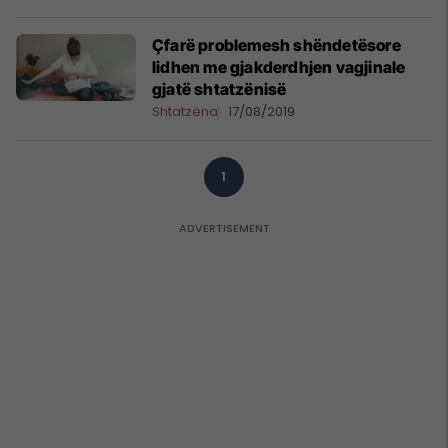
Çfarë problemesh shëndetësore
lidhen me gjakderdhjen vagjinale
gjatë shtatzënisë
Shtatzëna
17/08/2019
1