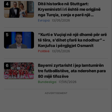
Ditë historike në Stuttgart:
Kryeministri i ri është me origjinë
nga Turqia, zonja e parë një
shqiptare nga Kanadaja
Evropa
13/05/2026
“Kurti e Vuçiqi në një dhomë për orë
të tëra, s’dihet çfarë ka ndodhur” –
Konjufca i përgjigjet Osmanit
Politikë
13/05/2026
Bayerni zyrtarisht i jep lamtumirën
tre futbollistëve, ata nderohen para
80 mijë tifozëve
Bundesliga
17/05/2026