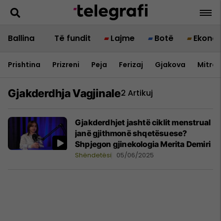
Ballina
Të fundit
Lajme
Botë
Ekono
Prishtina
Prizreni
Peja
Ferizaj
Gjakova
Mitrov
Gjakderdhja Vagjinale
2 Artikuj
Gjakderdhjet jashtë ciklit menstrual
janë gjithmonë shqetësuese?
Shpjegon gjinekologia Merita Demiri
Shëndetësi
05/06/2025