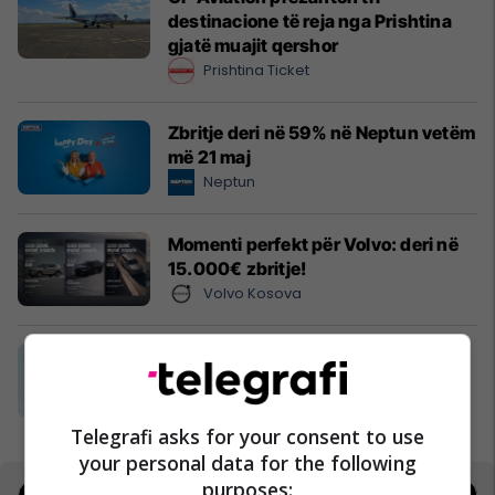
destinacione të reja nga Prishtina
gjatë muajit qershor
Prishtina Ticket
Zbritje deri në 59% në Neptun vetëm
më 21 maj
Neptun
Momenti perfekt për Volvo: deri në
15.000€ zbritje!
Volvo Kosova
Decathlon TANI online
Decathlon Kosovo
Telegrafi asks for your consent to use
your personal data for the following
purposes: