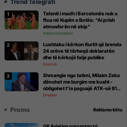
Trend Telegrafi
Talenti i madh i Barcelonës nuk u
ftua në Kupën e Botës: “Ai prish
atmosferën në ekip"
Ndërkombëtare
Lushtaku i kërkon Kurtit që brenda
24 orëve të tërheqë deklaratën
dhe të kërkojë falje publike
Kosovë
Shmangie nga tatimi, Milaim Zeka
dënohet me burgim me kusht -
obligohet t'ia paguajë ATK-së 81
mijë euro
Drejtësi
Promo
Reklamo këtu
GP Aviation prezanton tri