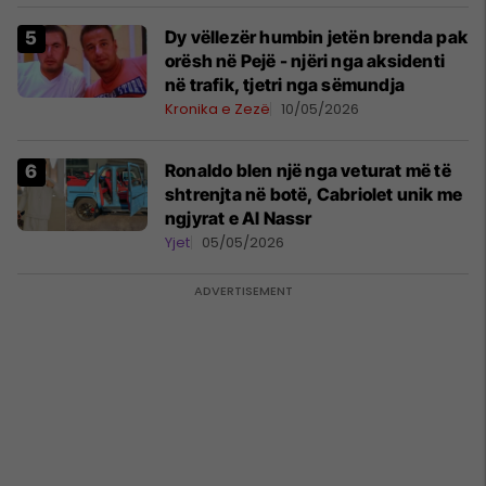
Dy vëllezër humbin jetën brenda pak
orësh në Pejë - njëri nga aksidenti
në trafik, tjetri nga sëmundja
Kronika e Zezë
10/05/2026
Ronaldo blen një nga veturat më të
shtrenjta në botë, Cabriolet unik me
ngjyrat e Al Nassr
Yjet
05/05/2026