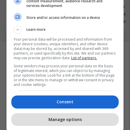
content measurement, audience research and
Media
services development
Logjistikë
Prishtinë
Prishtinë
Store and/or access information on a device
30 Maj 2026
18 Maj 202
Learn more
Your personal data will be processed and information from
your device (cookies, unique identifiers, and other device
data) may be stored by, accessed by and shared with 369
partners, or used specifically by this site. We and our partners
may use precise geolocation data.
List of partners.
Some vendors may process your personal data on the basis
of legitimate interest, which you can object to by managing
your options below. Look for a link at the bottom of this page
or in the site menu to manage or withdraw consent in privacy
and cookie settings.
Consent
Manage options