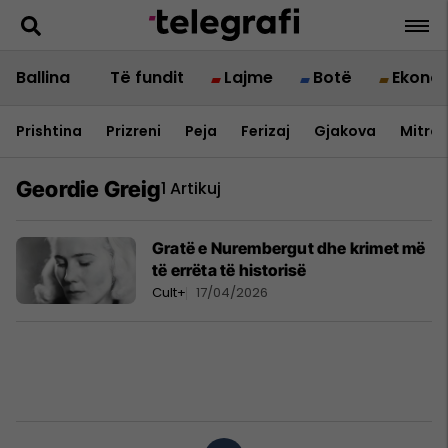
Ballina
Të fundit
Lajme
Botë
Ekono
Prishtina
Prizreni
Peja
Ferizaj
Gjakova
Mitrov
Geordie Greig
1 Artikuj
Gratë e Nurembergut dhe krimet më
të errëta të historisë
Cult+
17/04/2026