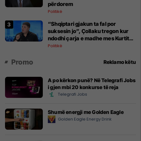
përdorem
Politikë
“Shqiptari gjakun ta fal por
suksesin jo”, Çollaku tregon kur
ndodhi çarja e madhe mes Kurtit
dhe Osmanit
Politikë
Promo
Reklamo këtu
A po kërkon punë? Në Telegrafi Jobs
i gjen mbi 20 konkurse të reja
Telegrafi Jobs
Shumë energji me Golden Eagle
Golden Eagle Energy Drink