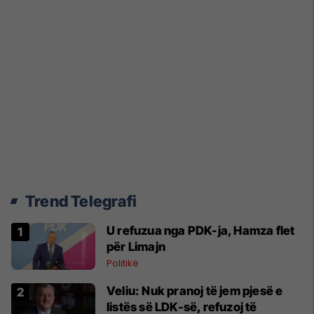
Trend Telegrafi
U refuzua nga PDK-ja, Hamza flet
për Limajn
Politikë
Veliu: Nuk pranoj të jem pjesë e
listës së LDK-së, refuzoj të