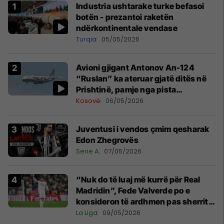
Industria ushtarake turke befasoi
botën - prezantoi raketën
ndërkontinentale vendase
Turqia
05/05/2026
Avioni gjigant Antonov An-124
“Ruslan” ka ateruar gjatë ditës në
Prishtinë, pamje nga pista
publikohen edhe në rrjete sociale
Kosovë
06/05/2026
Juventusi i vendos çmim qesharak
Edon Zhegrovës
Serie A
07/05/2026
“Nuk do të luaj më kurrë për Real
Madridin”, Fede Valverde po e
konsideron të ardhmen pas sherrit
me Tchouamenin
La Liga
09/05/2026