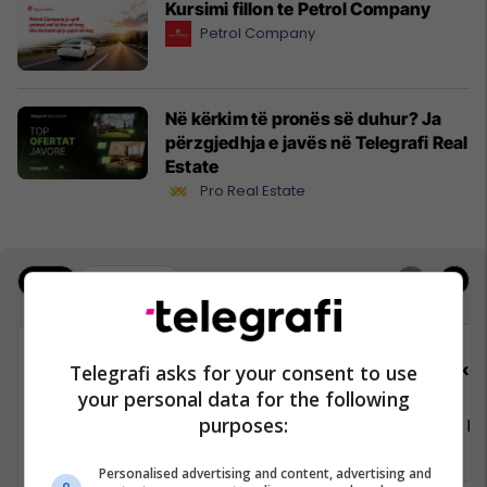
Kursimi fillon te Petrol Company
Petrol Company
Në kërkim të pronës së duhur? Ja
përzgjedhja e javës në Telegrafi Real
Estate
Pro Real Estate
Jobs
Real Estate
Telegrafi asks for your consent to use
Telegrafi
Elko
your personal data for the following
purposes:
Gazetar/e
Vozitës - K
Depo
Personalised advertising and content, advertising and