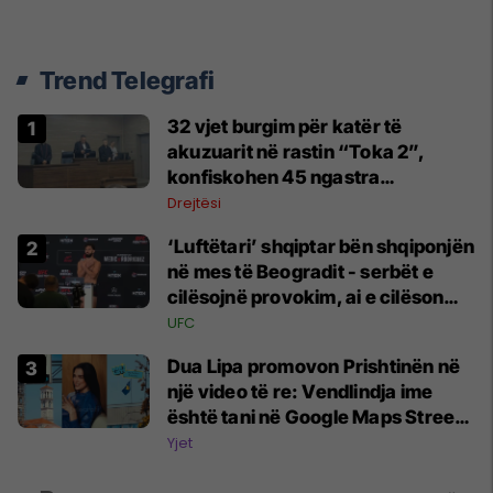
Trend Telegrafi
32 vjet burgim për katër të
akuzuarit në rastin “Toka 2”,
konfiskohen 45 ngastra
kadastrale
Drejtësi
‘Luftëtari’ shqiptar bën shqiponjën
në mes të Beogradit - serbët e
cilësojnë provokim, ai e cilëson
simbol të identitetit
UFC
Dua Lipa promovon Prishtinën në
një video të re: Vendlindja ime
është tani në Google Maps Street
View
Yjet