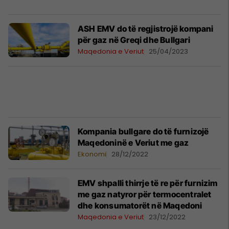
ASH EMV do të regjistrojë kompani
për gaz në Greqi dhe Bullgari
Maqedonia e Veriut
25/04/2023
Kompania bullgare do të furnizojë
Maqedoninë e Veriut me gaz
Ekonomi
28/12/2022
EMV shpalli thirrje të re për furnizim
me gaz natyror për termocentralet
dhe konsumatorët në Maqedoni
Maqedonia e Veriut
23/12/2022