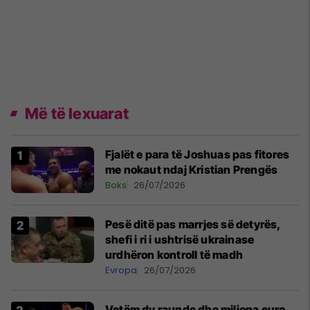
Më të lexuarat
Fjalët e para të Joshuas pas fitores
me nokaut ndaj Kristian Prengës
Boks
26/07/2026
Pesë ditë pas marrjes së detyrës,
shefi i ri i ushtrisë ukrainase
urdhëron kontroll të madh
Evropa
26/07/2026
Vetëm dy raunde dhe miliona euro