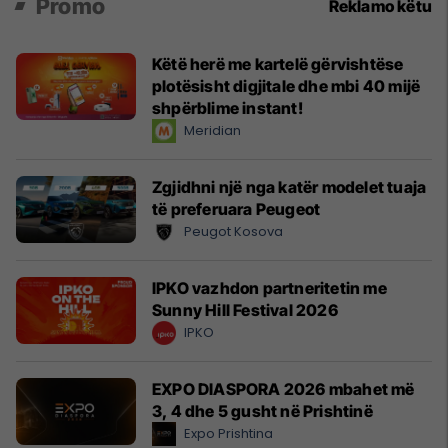
Promo
Reklamo këtu
Këtë herë me kartelë gërvishtëse
plotësisht digjitale dhe mbi 40 mijë
shpërblime instant!
Meridian
Zgjidhni një nga katër modelet tuaja
të preferuara Peugeot
Peugot Kosova
IPKO vazhdon partneritetin me
Sunny Hill Festival 2026
IPKO
EXPO DIASPORA 2026 mbahet më
3, 4 dhe 5 gusht në Prishtinë
Expo Prishtina