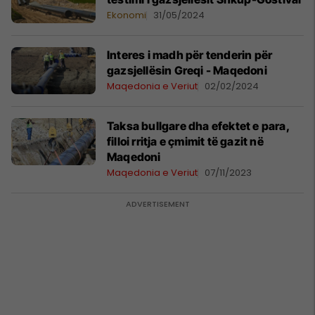
Ekonomi
31/05/2024
Interes i madh për tenderin për
gazsjellësin Greqi - Maqedoni
Maqedonia e Veriut
02/02/2024
Taksa bullgare dha efektet e para,
filloi rritja e çmimit të gazit në
Maqedoni
Maqedonia e Veriut
07/11/2023