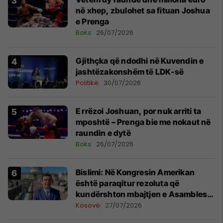
në xhep, zbulohet sa fituan Joshua
e Prenga
Boks
26/07/2026
Gjithçka që ndodhi në Kuvendin e
jashtëzakonshëm të LDK-së
Politikë
30/07/2026
E rrëzoi Joshuan, por nuk arriti ta
mposhtë – Prenga bie me nokaut në
raundin e dytë
Boks
26/07/2026
Bislimi: Në Kongresin Amerikan
është paraqitur rezoluta që
kundërshton mbajtjen e Asamblesë
Parlamentare të OSBE-së në
Kosovë
27/07/2026
Beograd