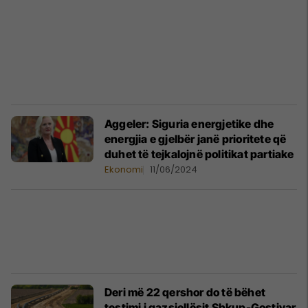
Aggeler: Siguria energjetike dhe
energjia e gjelbër janë prioritete që
duhet të tejkalojnë politikat partiake
Ekonomi
11/06/2024
Deri më 22 qershor do të bëhet
testimi i gazsjellësit Shkup-Gostivar