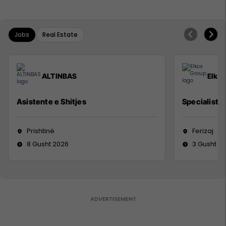
Jobs
Real Estate
ALTINBAS
Elko
Asistente e Shitjes
Specialist M
Prishtinë
Ferizaj
8 Gusht 2026
3 Gusht 2