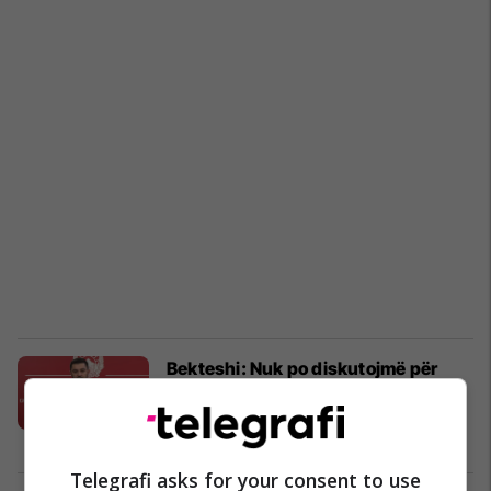
Bekteshi: Nuk po diskutojmë për
blerjen e gazit nga Serbia, por për
shkëmbimin e energensëve
Ekonomi
01/10/2022
Telegrafi asks for your consent to use