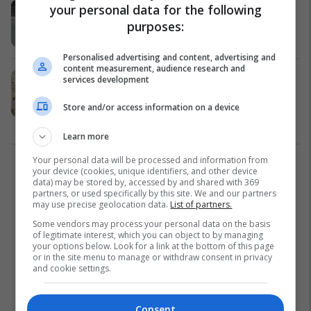
Rritet çmimi i ngrohjes qendrore në
your personal data for the following
Maqedoni
purposes:
Maqedonia e Veriut
29/07/2022
Personalised advertising and content, advertising and
content measurement, audience research and
Boçvarski: Nevojiten 300 milionë
services development
denarë shtesë për ndërtimin e
Store and/or access information on a device
gazsjellësit
Maqedonia e Veriut
09/05/2022
Learn more
Your personal data will be processed and information from
1
your device (cookies, unique identifiers, and other device
data) may be stored by, accessed by and shared with 369
partners, or used specifically by this site. We and our partners
may use precise geolocation data.
List of partners.
Some vendors may process your personal data on the basis
of legitimate interest, which you can object to by managing
your options below. Look for a link at the bottom of this page
or in the site menu to manage or withdraw consent in privacy
and cookie settings.
Consent