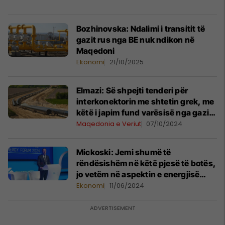
Bozhinovska: Ndalimi i transitit të
gazit rus nga BE nuk ndikon në
Maqedoni
Ekonomi
21/10/2025
Elmazi: Së shpejti tenderi për
interkonektorin me shtetin grek, me
këtë i japim fund varësisë nga gazi
rus
Maqedonia e Veriut
07/10/2024
Mickoski: Jemi shumë të
rëndësishëm në këtë pjesë të botës,
jo vetëm në aspektin e energjisë
elektrike dhe transaksioneve
Ekonomi
11/06/2024
ndërkufitare