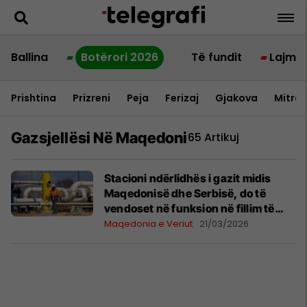
Ballina
Botërori 2026
Të fundit
Lajme
Prishtina
Prizreni
Peja
Ferizaj
Gjakova
Mitrov
Gazsjellësi Në Maqedoni
65 Artikuj
Stacioni ndërlidhës i gazit midis
Maqedonisë dhe Serbisë, do të
vendoset në funksion në fillim të
vitit 2028
Maqedonia e Veriut
21/03/2026