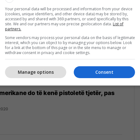
mër telefoni
Your personal data will be processed and information from your device
021
(cookies, unique identifiers, and other device data) may be stored by,
accessed by and shared with 369 partners, or used specifically by this
site. We and our partners may use precise geolocation data.
List of
partners.
Some vendors may process your personal data on the basis of legitimate
interest, which you can object to by managing your options below. Look
for a link at the bottom of this page or in the site menu to manage or
withdraw consent in privacy and cookie settings.
Manage options
Consent
merikane do të kenë pistoletë tjetër, pas
2020