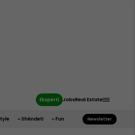
Eksperti
Jobs
Real Estate
style
Shëndeti
Fun
Newsletter