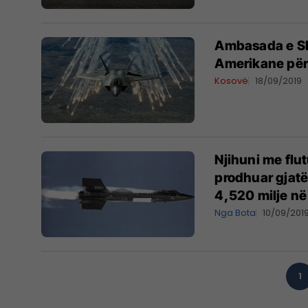
Ambasada e SH
Amerikane për
Kosovë
18/09/2019
Njihuni me flu
prodhuar gjatë
4,520 milje në
Nga Bota
10/09/201
1