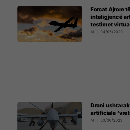
Forcat Ajrore 
inteligjencë ar
testimet virtua
AI
04/06/2023
Droni ushtarak
artificiale ‘vre
AI
03/06/2023