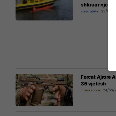
shkruar një nu
Kuriozitete
23/03/2
Forcat Ajrore A
35 vjetësh
Interesante
24/06/