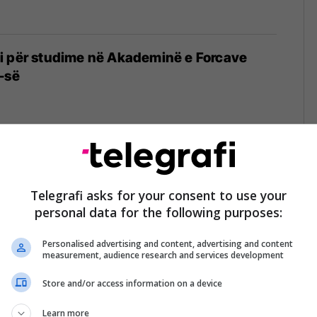
i për studime në Akademinë e Forcave
-së
kane kryen me sukses testimin e bombës
të e madhe – por ka efekt të madh për
Telegrafi asks for your consent to use your
personal data for the following purposes:
tokë
Personalised advertising and content, advertising and content
measurement, audience research and services development
Store and/or access information on a device
sipërfaqe fluturaken pa pilot, banorët e
dinin për çfarë bëhej fjalë – në të ishte
Learn more