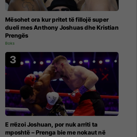
Mësohet ora kur pritet të fillojë super
dueli mes Anthony Joshuas dhe Kristian
Prengës
Boks
E rrëzoi Joshuan, por nuk arriti ta
mposhtë – Prenga bie me nokaut në