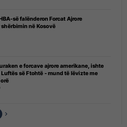
BA-së falënderon Forcat Ajrore
 shërbimin në Kosovë
turaken e forcave ajrore amerikane, ishte
 Luftës së Ftohtë - mund të lëvizte me
 orë
9