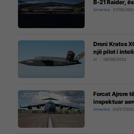
B-21 Raider, ë
Amerika
27/05/202
Droni Kratos X
një pilot i inte
AI
08/08/2023
Forcat Ajrore 
inspektuar aer
Amerika
03/07/202