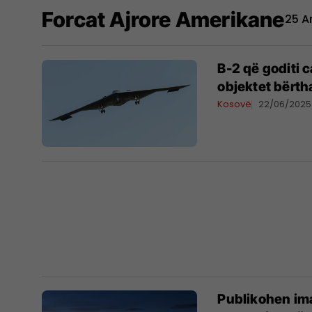
Forcat Ajrore Amerikane
25 Ar
B-2 që goditi 
objektet bërth
Kosovë
22/06/2025
Publikohen ima