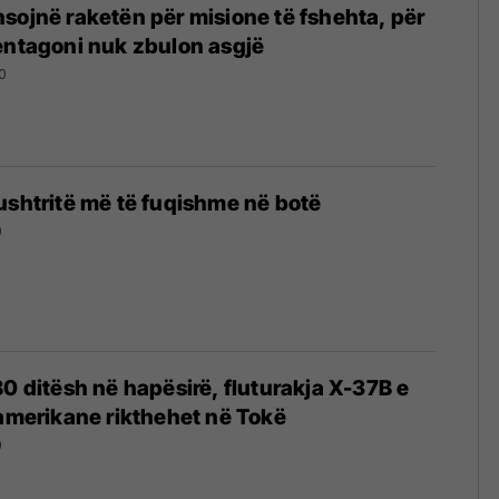
sojnë raketën për misione të fshehta, për
entagoni nuk zbulon asgjë
0
ushtritë më të fuqishme në botë
0
80 ditësh në hapësirë, fluturakja X-37B e
 amerikane rikthehet në Tokë
9