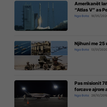
Amerikanët lan
“Atlas V” as P
Nga Bota
18/05/202
Njihuni me 25 
Nga Bota
13/01/202
Pas misionit 7
forcave ajrore
Nga Bota
28/10/201