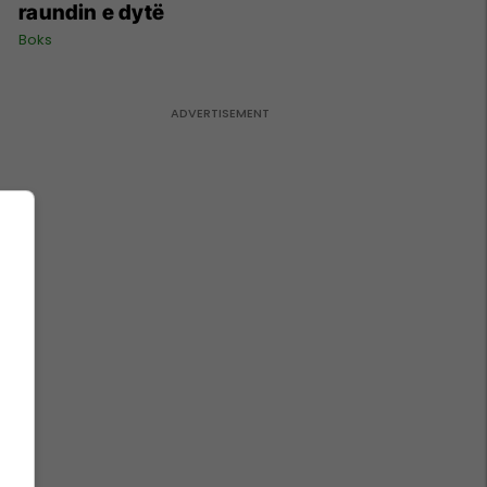
raundin e dytë
Boks