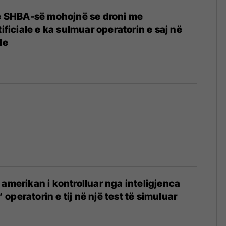
të SHBA-së mohojnë se droni me
tificiale e ka sulmuar operatorin e saj në
le
 amerikan i kontrolluar nga inteligjenca
t’ operatorin e tij në një test të simuluar