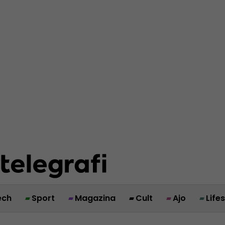
ech
Sport
Magazina
Cult
Ajo
Life