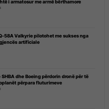
shtë i armatosur me armë bërthamore
4
Q-58A Valkyrie pilotohet me sukses nga
ligjencës artificiale
të SHBA dhe Boeing përdorin dronë për të
oplanët përpara fluturimeve
3