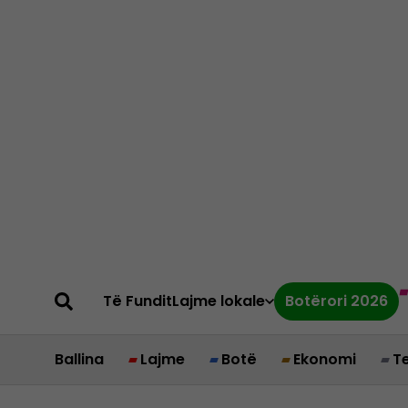
Të Fundit
Lajme lokale
Botërori 2026
Ballina
Lajme
Botë
Ekonomi
T