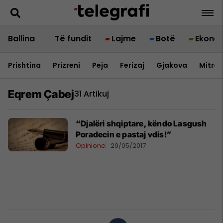
Ballina
Të fundit
Lajme
Botë
Ekono
Prishtina
Prizreni
Peja
Ferizaj
Gjakova
Mitrov
Eqrem Çabej
31 Artikuj
“Djalëri shqiptare, këndo Lasgush
Poradecin e pastaj vdis!”
Opinione
29/05/2017