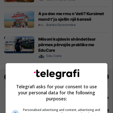
A po don me rrnu n’deti? Kursimet
mund t’ju sjellin një banesë
Banka Ekonomike
Mësoni kujdesin shëndetësor
përmes përvojës praktike me
EduCare
Edu Care
Jobs
Real Estate
Telegrafi asks for your consent to use
your personal data for the following
Padel Zone
Flex 
purposes:
Personalised advertising and content, advertising and
Recepsionist/e
Architect