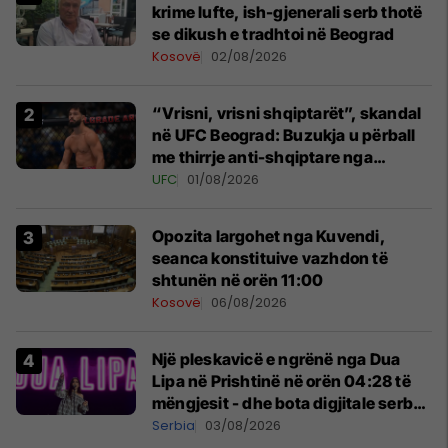
krime lufte, ish-gjenerali serb thotë
se dikush e tradhtoi në Beograd
Kosovë
02/08/2026
“Vrisni, vrisni shqiptarët”, skandal
në UFC Beograd: Buzukja u përball
me thirrje anti-shqiptare nga
tribunat
UFC
01/08/2026
Opozita largohet nga Kuvendi,
seanca konstituive vazhdon të
shtunën në orën 11:00
Kosovë
06/08/2026
Një pleskavicë e ngrënë nga Dua
Lipa në Prishtinë në orën 04:28 të
mëngjesit - dhe bota digjitale serbe
shpall gjendjen e luftës
Serbia
03/08/2026