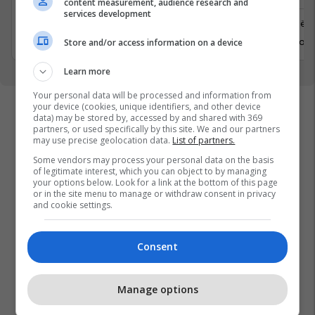
content measurement, audience research and
services development
Prishtine
Prishtinë
31 Gusht 2026
6 Shtator 
Store and/or access information on a device
Learn more
Your personal data will be processed and information from
your device (cookies, unique identifiers, and other device
data) may be stored by, accessed by and shared with 369
partners, or used specifically by this site. We and our partners
may use precise geolocation data.
List of partners.
Some vendors may process your personal data on the basis
of legitimate interest, which you can object to by managing
your options below. Look for a link at the bottom of this page
or in the site menu to manage or withdraw consent in privacy
and cookie settings.
Consent
Manage options