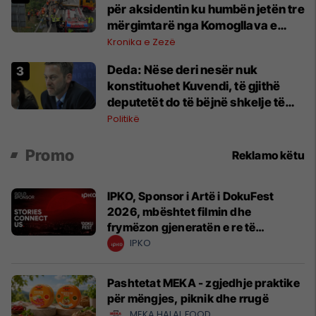
për aksidentin ku humbën jetën tre
mërgimtarë nga Komogllava e
Ferizajt
Kronika e Zezë
Deda: Nëse deri nesër nuk
konstituohet Kuvendi, të gjithë
deputetët do të bëjnë shkelje të
rëndë kushtetuese
Politikë
Promo
Reklamo këtu
IPKO, Sponsor i Artë i DokuFest
2026, mbështet filmin dhe
frymëzon gjeneratën e re të
krijuesve
IPKO
Pashtetat MEKA - zgjedhje praktike
për mëngjes, piknik dhe rrugë
MEKA HALAL FOOD