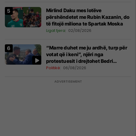
Mirlind Daku mes lotëve
përshëndetet me Rubin Kazanin, do
të fitojë miliona te Spartak Moska
Ligat tjera
02/08/2026
“Marre duhet me ju ardhë, turp për
votat që i keni”, njëri nga
protestuesit i drejtohet Bedri
Hamzës
Politikë
06/08/2026