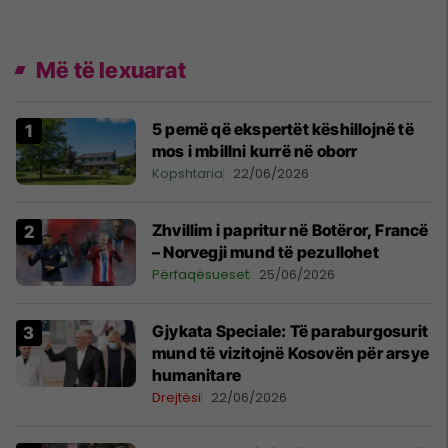
Më të lexuarat
5 pemë që ekspertët këshillojnë të
mos i mbillni kurrë në oborr
Kopshtaria
22/06/2026
Zhvillim i papritur në Botëror, Francë
– Norvegji mund të pezullohet
Përfaqësueset
25/06/2026
​Gjykata Speciale: Të paraburgosurit
mund të vizitojnë Kosovën për arsye
humanitare
Drejtësi
22/06/2026