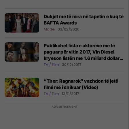
Dukjet më të mira në tapetin e kuq të
BAFTA Awards
Modë
03/02/2020
Publikohet lista e aktorëve më të
paguar për vitin 2017, Vin Diesel
kryeson listën me 1.6 miliard dollarë
fitime (Foto)
TV / Film
30/12/2017
“Thor: Ragnarok” vazhdon të jetë
filmi më i shikuar (Video)
TV / Film
13/11/2017