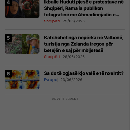
Ikballe Huduti pjesë e protestave në
Shqipëri, Rama ia publikon
fotografinë me Ahmadinejadin e
Iranit
Shqipëri
25/06/2026
Kafshohet nga nepërka në Valbonë,
turistja nga Zelanda tregon për
betejën e saj për mbijetesë
Shqipëri
28/06/2026
Sa do të zgjasë kjo valë e të nxehtit?
Evropa
23/06/2026