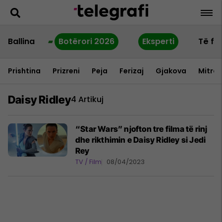
Ballina
Botërori 2026
Eksperti
Të fu
Prishtina
Prizreni
Peja
Ferizaj
Gjakova
Mitrov
Daisy Ridley
4 Artikuj
“Star Wars” njofton tre filma të rinj
dhe rikthimin e Daisy Ridley si Jedi
Rey
TV / Film
08/04/2023