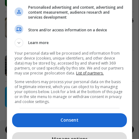
Emona Center
Personalised advertising and content, advertising and
content measurement, audience research and
services development
Shtëpi me qira në Dardani – hapësirë
praktike për banim apo biznes
Store and/or access information on a device
#14870
Pro Real Estate
Learn more
Your personal data will be processed and information from
your device (cookies, unique identifiers, and other device
Korriku vjen me ofertë speciale all
data) may be stored by, accessed by and shared with 369
inclusive në Fafa
partners, or used specifically by this site. We and our partners
Fafa Resort
may use precise geolocation data.
List of partners.
Some vendors may process your personal data on the basis
of legitimate interest, which you can object to by managing
"Ku metën akllat?" - Heb’s
your options below. Look for a link at the bottom of this page
paralajmëron diçka të re për verën
or in the site menu to manage or withdraw consent in privacy
and cookie settings.
Heb's Kosova
Consent
Jobs
Real Estate
Manage options