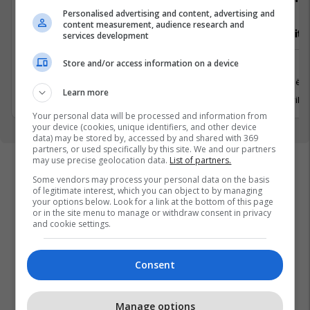
Personalised advertising and content, advertising and
content measurement, audience research and
Vozitës B
Video Editor
services development
Store and/or access information on a device
Logjistikë
Media
Pejë
Prishtinë
Learn more
12 Korrik 2026
20 Korrik 
Your personal data will be processed and information from
your device (cookies, unique identifiers, and other device
data) may be stored by, accessed by and shared with 369
partners, or used specifically by this site. We and our partners
may use precise geolocation data.
List of partners.
Some vendors may process your personal data on the basis
of legitimate interest, which you can object to by managing
your options below. Look for a link at the bottom of this page
or in the site menu to manage or withdraw consent in privacy
and cookie settings.
Consent
Manage options