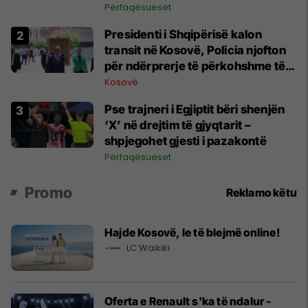
Përfaqësueset
Presidenti i Shqipërisë kalon
transit në Kosovë, Policia njofton
për ndërprerje të përkohshme të
trafikut
Kosovë
Pse trajneri i Egjiptit bëri shenjën
‘X’ në drejtim të gjyqtarit –
shpjegohet gjesti i pazakontë
Përfaqësueset
Promo
Reklamo këtu
Hajde Kosovë, le të blejmë online!
LC Waikiki
Oferta e Renault s'ka të ndalur -