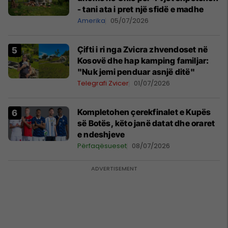
- tani ata i pret një sfidë e madhe
Amerika
05/07/2026
Çifti i ri nga Zvicra zhvendoset në
Kosovë dhe hap kamping familjar:
"Nuk jemi penduar asnjë ditë"
Telegrafi Zvicer
01/07/2026
Kompletohen çerekfinalet e Kupës
së Botës, këto janë datat dhe oraret
e ndeshjeve
Përfaqësueset
08/07/2026