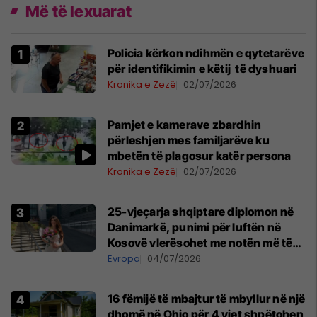
Më të lexuarat
Policia kërkon ndihmën e qytetarëve
për identifikimin e këtij të dyshuari
Kronika e Zezë
02/07/2026
Pamjet e kamerave zbardhin
përleshjen mes familjarëve ku
mbetën të plagosur katër persona
Kronika e Zezë
02/07/2026
25-vjeçarja shqiptare diplomon në
Danimarkë, punimi për luftën në
Kosovë vlerësohet me notën më të
lartë
Evropa
04/07/2026
16 fëmijë të mbajtur të mbyllur në një
dhomë në Ohio për 4 vjet shpëtohen