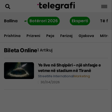
Ballina
Botërori 2026
Eksperti
Të fu
Prishtina
Prizreni
Peja
Ferizaj
Gjakova
Mitrov
Bileta Online
1 Artikuj
Ye live në Shqipëri – një shfaqje e
vetme në stadium në Tiranë
Streetlife International
Marketing
30/04/2026