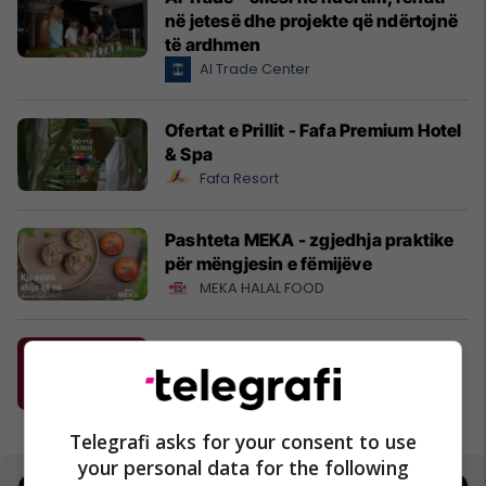
në jetesë dhe projekte që ndërtojnë
të ardhmen
Al Trade Center
Ofertat e Prillit - Fafa Premium Hotel
& Spa
Fafa Resort
Pashteta MEKA - zgjedhja praktike
për mëngjesin e fëmijëve
MEKA HALAL FOOD
Nuk është më ëndërr, është bërë
realitet!
Dream Distribution
Telegrafi asks for your consent to use
your personal data for the following