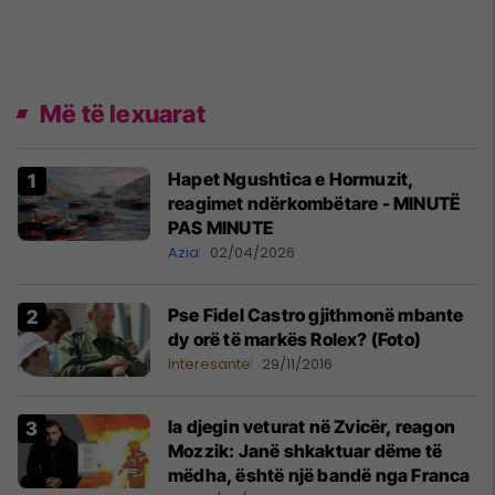
Më të lexuarat
Hapet Ngushtica e Hormuzit,
reagimet ndërkombëtare - MINUTË
PAS MINUTE
Azia
02/04/2026
Pse Fidel Castro gjithmonë mbante
dy orë të markës Rolex? (Foto)
Interesante
29/11/2016
Ia djegin veturat në Zvicër, reagon
Mozzik: Janë shkaktuar dëme të
mëdha, është një bandë nga Franca