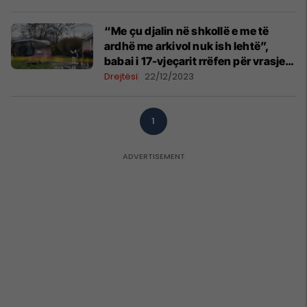
“Me çu djalin në shkollë e me të
ardhë me arkivol nuk ish lehtë”,
babai i 17-vjeçarit rrëfen për vrasjen
e trefishtë në Gllogjan
Drejtësi
22/12/2023
1