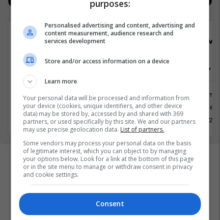
Jobs
Real Estate
purposes:
Personalised advertising and content, advertising and
content measurement, audience research and
Viva Fresh Store
Viva 
services development
Store and/or access information on a device
Arkatare, Sektorist/e
Arkatare, Se
Learn more
Shërbime te Klientëve
Shërbime 
Your personal data will be processed and information from
your device (cookies, unique identifiers, and other device
Gjilan
Prishtinë
data) may be stored by, accessed by and shared with 369
30 Prill 2026
30 Prill 20
partners, or used specifically by this site. We and our partners
may use precise geolocation data.
List of partners.
Some vendors may process your personal data on the basis
of legitimate interest, which you can object to by managing
your options below. Look for a link at the bottom of this page
or in the site menu to manage or withdraw consent in privacy
and cookie settings.
Consent