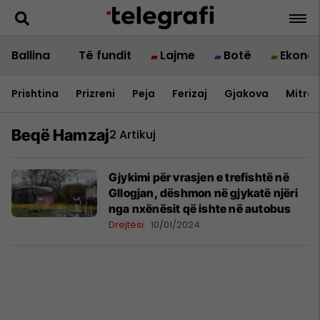
Ballina
Të fundit
Lajme
Botë
Ekono
Prishtina
Prizreni
Peja
Ferizaj
Gjakova
Mitrov
Beqë Hamzaj
2 Artikuj
Gjykimi për vrasjen e trefishtë në
Gllogjan, dëshmon në gjykatë njëri
nga nxënësit që ishte në autobus
Drejtësi
10/01/2024