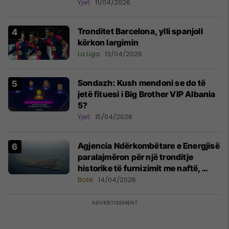
Yjet
11/04/2026
Tronditet Barcelona, ylli spanjoll
kërkon largimin
La Liga
13/04/2026
Sondazh: Kush mendoni se do të
jetë fituesi i Big Brother VIP Albania
5?
Yjet
15/04/2026
Agjencia Ndërkombëtare e Energjisë
paralajmëron për një tronditje
historike të furnizimit me naftë,
ndërsa lufta me Iranin mbyt tregjet
Botë
14/04/2026
globale