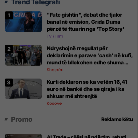
Trend Telegrafi
"Fute gishtin", debat dhe fjalor
banal në emision, Grida Duma
përzë të ftuarin nga 'Top Story'
TV / Film
Ndryshojnë rregullat për
deklarimin e parave 'cash' në kufi,
mund të bllokohen edhe shuma
nën 10 mijë euro
Shqipëri
Kurti deklaron se ka vetëm 16,41
euro në bankë dhe se qiraja i ka
shkuar më shtrenjtë
Kosovë
Promo
Reklamo këtu
Al Trade – cilësi në ndërtim, rehati