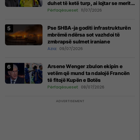
duhet të ketë turp, ai lojtar se meritoi
të luante
Përfaqësueset
11/07/2026
Pse SHBA-ja goditi infrastrukturën
mbrëmë ndërsa sot vazhdoi të
zmbrapsë sulmet iraniane
Azia
09/07/2026
Arsene Wenger zbulon ekipin e
vetëm që mund ta ndalojë Francën
të fitojë Kupën e Botës
Përfaqësueset
08/07/2026