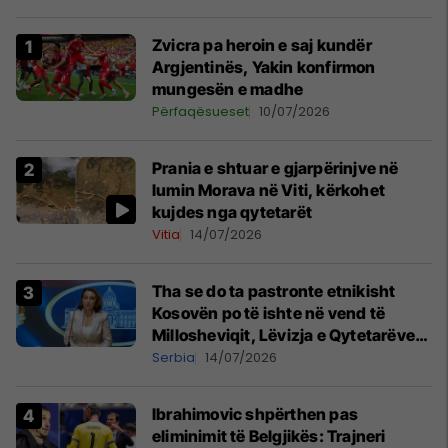
Zvicra pa heroin e saj kundër
Argjentinës, Yakin konfirmon
mungesën e madhe
Përfaqësueset
10/07/2026
Prania e shtuar e gjarpërinjve në
lumin Morava në Viti, kërkohet
kujdes nga qytetarët
Vitia
14/07/2026
Tha se do ta pastronte etnikisht
Kosovën po të ishte në vend të
Millosheviqit, Lëvizja e Qytetarëve
të Lirë në Serbi kërkon shkarkimin e
Serbia
14/07/2026
menjëhershëm të Snezhana
Paunoviq
Ibrahimovic shpërthen pas
eliminimit të Belgjikës: Trajneri