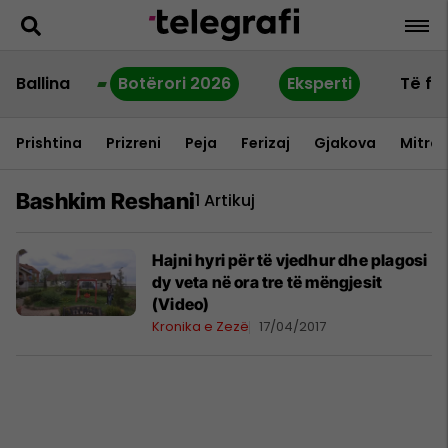
Ballina
Botërori 2026
Eksperti
Të fu
Prishtina
Prizreni
Peja
Ferizaj
Gjakova
Mitrov
Bashkim Reshani
1 Artikuj
Hajni hyri për të vjedhur dhe plagosi
dy veta në ora tre të mëngjesit
(Video)
Kronika e Zezë
17/04/2017