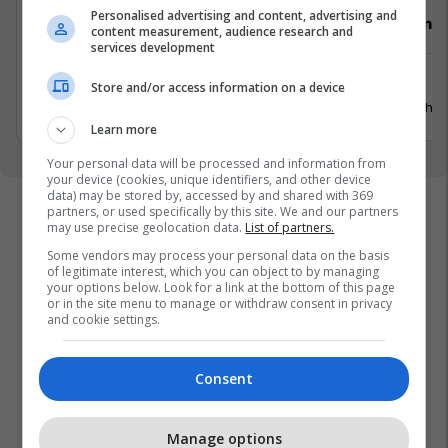
Personalised advertising and content, advertising and
Video Editor (3 pozita)
Punëtor në
content measurement, audience research and
services development
Prishtinë
Xërxe
Store and/or access information on a device
20 Korrik 2026
20 Gusht 
Learn more
Your personal data will be processed and information from
your device (cookies, unique identifiers, and other device
data) may be stored by, accessed by and shared with 369
partners, or used specifically by this site. We and our partners
may use precise geolocation data.
List of partners.
Some vendors may process your personal data on the basis
of legitimate interest, which you can object to by managing
your options below. Look for a link at the bottom of this page
or in the site menu to manage or withdraw consent in privacy
and cookie settings.
Consent
Manage options