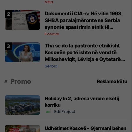
Vitia
Dokumenti i CIA-s: Në vitin 1993
SHBA paralajmëronte se Serbia
synonte spastrimin etnik të
Kosovës dhe destabilizimin e
Kosovë
Ballkanit
Tha se do ta pastronte etnikisht
Kosovën po të ishte në vend të
Millosheviqit, Lëvizja e Qytetarëve
të Lirë në Serbi kërkon shkarkimin
Serbia
e menjëhershëm të Snezhana
Paunoviq
Promo
Reklamo këtu
Holiday In 2, adresa verore e këtij
korriku
Edil Project
Udhëtimet Kosovë – Gjermani bëhen