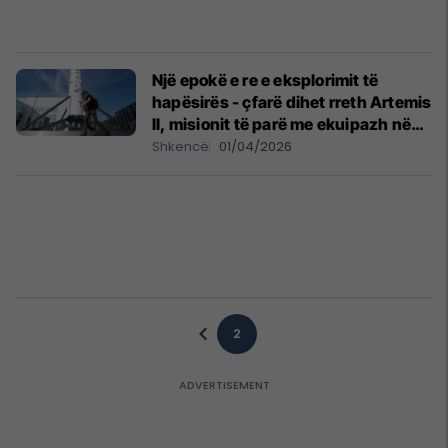
Një epokë e re e eksplorimit të
hapësirës - çfarë dihet rreth Artemis
II, misionit të parë me ekuipazh në
Hënë në dekada?
Shkencë
01/04/2026
2