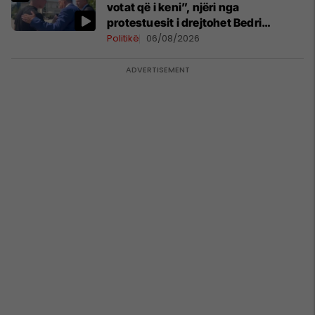
votat që i keni”, njëri nga
protestuesit i drejtohet Bedri
Hamzës
Politikë
06/08/2026