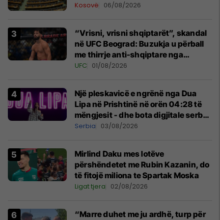
Kosovë
06/08/2026
“Vrisni, vrisni shqiptarët”, skandal
në UFC Beograd: Buzukja u përball
me thirrje anti-shqiptare nga
tribunat
UFC
01/08/2026
Një pleskavicë e ngrënë nga Dua
Lipa në Prishtinë në orën 04:28 të
mëngjesit - dhe bota digjitale serbe
shpall gjendjen e luftës
Serbia
03/08/2026
Mirlind Daku mes lotëve
përshëndetet me Rubin Kazanin, do
të fitojë miliona te Spartak Moska
Ligat tjera
02/08/2026
“Marre duhet me ju ardhë, turp për