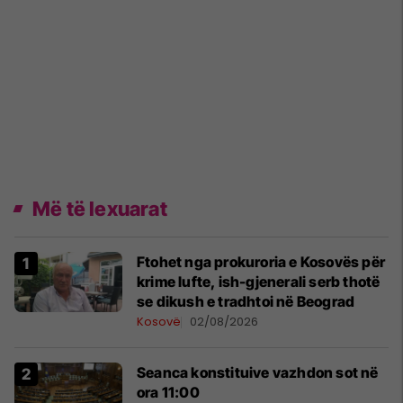
Më të lexuarat
Ftohet nga prokuroria e Kosovës për
krime lufte, ish-gjenerali serb thotë
se dikush e tradhtoi në Beograd
Kosovë
02/08/2026
Seanca konstituive vazhdon sot në
ora 11:00