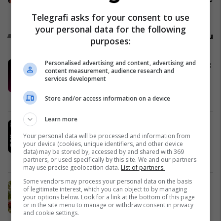
Politikë
Telegrafi asks for your consent to use
your personal data for the following
Promo
Reklamo këtu
purposes:
Personalised advertising and content, advertising and
Konkurset e javës në Telegrafi Jobs:
content measurement, audience research and
Mundësi të reja për zhvillimin tuaj
services development
profesional
Telegrafi Jobs
Store and/or access information on a device
Learn more
IPKO, Sponsor i Artë i DokuFest
2026, mbështet filmin dhe
Your personal data will be processed and information from
your device (cookies, unique identifiers, and other device
frymëzon gjeneratën e re të
data) may be stored by, accessed by and shared with 369
krijuesve
IPKO
partners, or used specifically by this site. We and our partners
may use precise geolocation data.
List of partners.
Some vendors may process your personal data on the basis
Pashtetat MEKA - zgjedhje praktike
of legitimate interest, which you can object to by managing
për mëngjes, piknik dhe rrugë
your options below. Look for a link at the bottom of this page
or in the site menu to manage or withdraw consent in privacy
MEKA HALAL FOOD
and cookie settings.