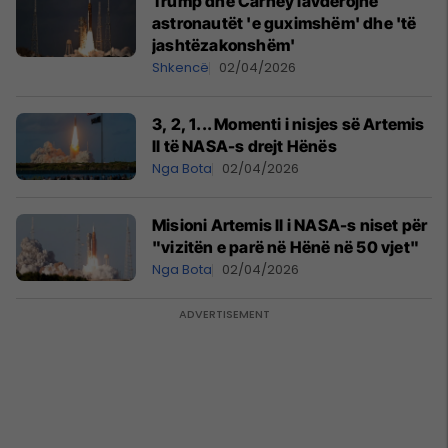
Trump dhe Carney lavdërojnë
astronautët 'e guximshëm' dhe 'të
jashtëzakonshëm'
Shkencë
02/04/2026
3, 2, 1... Momenti i nisjes së Artemis
II të NASA-s drejt Hënës
Nga Bota
02/04/2026
Misioni Artemis II i NASA-s niset për
"vizitën e parë në Hënë në 50 vjet"
Nga Bota
02/04/2026