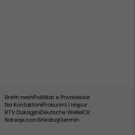
Rreth nesh
Politikat e Privatësisë
Na Kontaktoni
Prokurimi i Hapur
RTV Dukagjini
Deutsche Welle
ICK
Ndreqe.com
Shkabaj
Germin