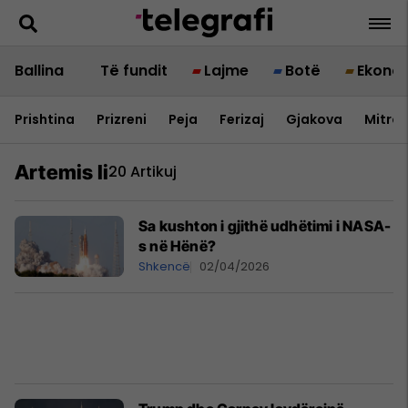
Ballina
Të fundit
Lajme
Botë
Ekono
Prishtina
Prizreni
Peja
Ferizaj
Gjakova
Mitrov
Artemis Ii
20 Artikuj
Sa kushton i gjithë udhëtimi i NASA-
s në Hënë?
Shkencë
02/04/2026