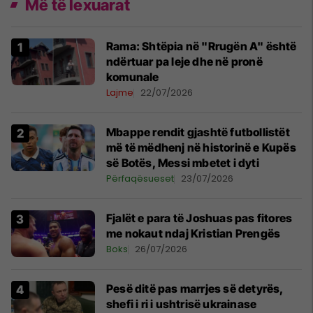
Më të lexuarat
Rama: Shtëpia në "Rrugën A" është
ndërtuar pa leje dhe në pronë
komunale
Lajme
22/07/2026
Mbappe rendit gjashtë futbollistët
më të mëdhenj në historinë e Kupës
së Botës, Messi mbetet i dyti
Përfaqësueset
23/07/2026
Fjalët e para të Joshuas pas fitores
me nokaut ndaj Kristian Prengës
Boks
26/07/2026
Pesë ditë pas marrjes së detyrës,
shefi i ri i ushtrisë ukrainase