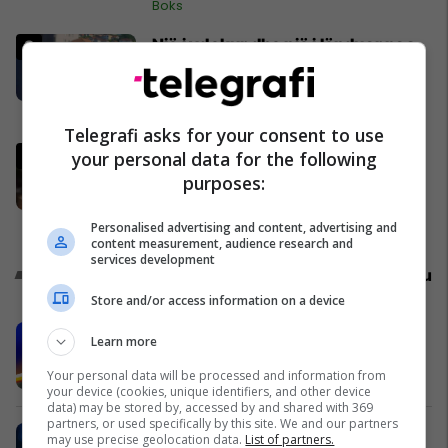
Boks
Një i vdekur dhe një i lënduar pas
rrëzimit të vinçit në një punishte
në Prishtinë
Kosovë
Telegrafi asks for your consent to use
Shahin Bushi refuzon të flasë për
your personal data for the following
pretendimet, banorët e Krushës
purposes:
nuk i besojnë Esat Shalës
Kosovë
Personalised advertising and content, advertising and
content measurement, audience research and
services development
Promo
Reklamo këtu
Store and/or access information on a device
Përjetojeni Sunny Hill Festival 2026
Learn more
me energjinë e Shell-it
Your personal data will be processed and information from
Sunny Hill Festival
your device (cookies, unique identifiers, and other device
data) may be stored by, accessed by and shared with 369
partners, or used specifically by this site. We and our partners
Profesionet me rritjen më të shpejtë
may use precise geolocation data.
List of partners.