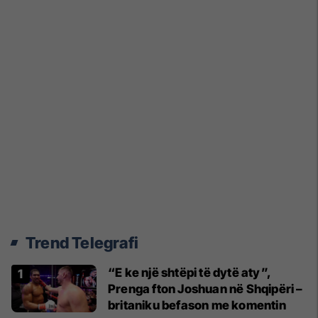
Trend Telegrafi
“E ke një shtëpi të dytë aty”,
Prenga fton Joshuan në Shqipëri –
britaniku befason me komentin