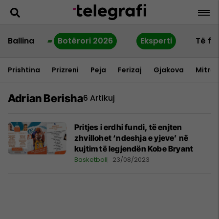
Ballina
Botërori 2026
Eksperti
Të fu
Prishtina
Prizreni
Peja
Ferizaj
Gjakova
Mitrov
Adrian Berisha
6 Artikuj
Pritjes i erdhi fundi, të enjten
zhvillohet ‘ndeshja e yjeve’ në
kujtim të legjendën Kobe Bryant
Basketboll
23/08/2023