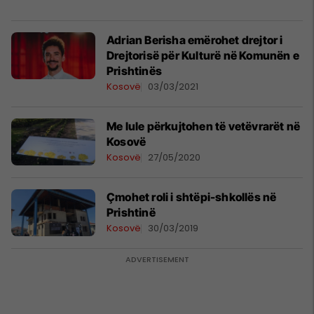
Adrian Berisha emërohet drejtor i
Drejtorisë për Kulturë në Komunën e
Prishtinës
Kosovë
03/03/2021
Me lule përkujtohen të vetëvrarët në
Kosovë
Kosovë
27/05/2020
Çmohet roli i shtëpi-shkollës në
Prishtinë
Kosovë
30/03/2019