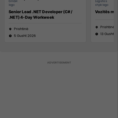
Senior Lead .NET Developer (C# /
Vozitës me 
.NET) 4-Day Workweek
Prishtinë
Prishtinë
13 Gusht 2
5 Gusht 2026