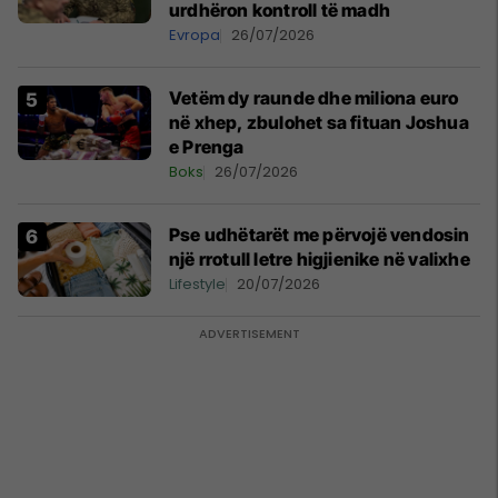
urdhëron kontroll të madh
Evropa
26/07/2026
Vetëm dy raunde dhe miliona euro
në xhep, zbulohet sa fituan Joshua
e Prenga
Boks
26/07/2026
Pse udhëtarët me përvojë vendosin
një rrotull letre higjienike në valixhe
Lifestyle
20/07/2026