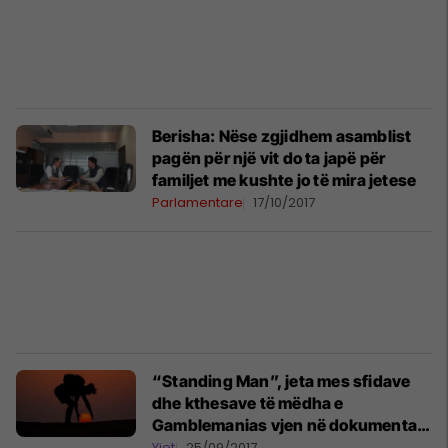
Berisha: Nëse zgjidhem asamblist
pagën për një vit do ta japë për
familjet me kushte jo të mira jetese
Parlamentare
17/10/2017
“Standing Man”, jeta mes sfidave
dhe kthesave të mëdha e
Gamblemanias vjen në dokumentar
(Video)
Yjet
25/09/2017