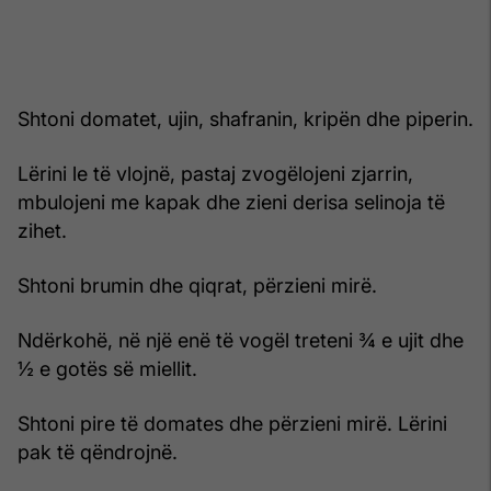
Shtoni domatet, ujin, shafranin, kripën dhe piperin.
Lërini le të vlojnë, pastaj zvogëlojeni zjarrin,
mbulojeni me kapak dhe zieni derisa selinoja të
zihet.
Shtoni brumin dhe qiqrat, përzieni mirë.
Ndërkohë, në një enë të vogël treteni ¾ e ujit dhe
½ e gotës së miellit.
Shtoni pire të domates dhe përzieni mirë. Lërini
pak të qëndrojnë.