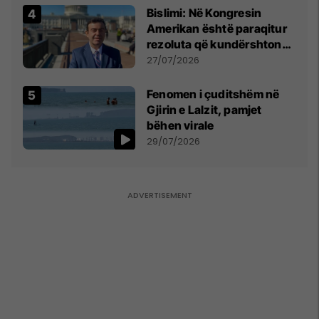
Bislimi: Në Kongresin
Amerikan është paraqitur
rezoluta që kundërshton
mbajtjen e Asamblesë
27/07/2026
Parlamentare të OSBE-së
në Beograd
Fenomen i çuditshëm në
Gjirin e Lalzit, pamjet
bëhen virale
29/07/2026