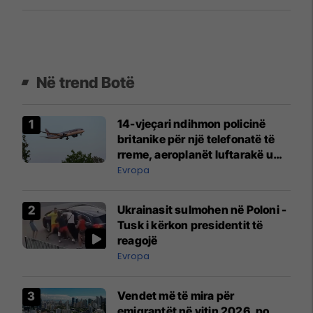
Në trend Botë
14-vjeçari ndihmon policinë
britanike për një telefonatë të
rreme, aeroplanët luftarakë u
ngritën në ajër për të
Evropa
interceptuar fluturaken e Qatar
Airways që po shkonte drejt
Ukrainasit sulmohen në Poloni -
Mançesterit
Tusk i kërkon presidentit të
reagojë
Evropa
Vendet më të mira për
emigrantët në vitin 2026, po