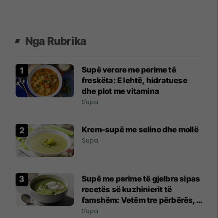
Nga Rubrika
Supë verore me perime të
freskëta: E lehtë, hidratuese
dhe plot me vitamina
Supa
Krem-supë me selino dhe mollë
Supa
Supë me perime të gjelbra sipas
recetës së kuzhinierit të
famshëm: Vetëm tre përbërës,
shije magjepsëse!
Supa