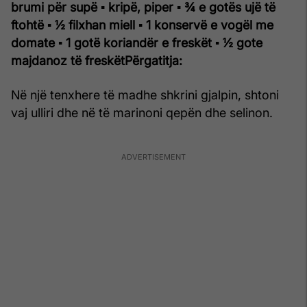
brumi për supë
▪ kripë, piper
▪ ¾ e gotës ujë të
ftohtë
▪ ½ filxhan miell
▪ 1 konservë e vogël me
domate
▪ 1 gotë koriandër e freskët
▪ ½ gote
majdanoz të freskët
Përgatitja:
Në një tenxhere të madhe shkrini gjalpin, shtoni
vaj ulliri dhe në të marinoni qepën dhe selinon.