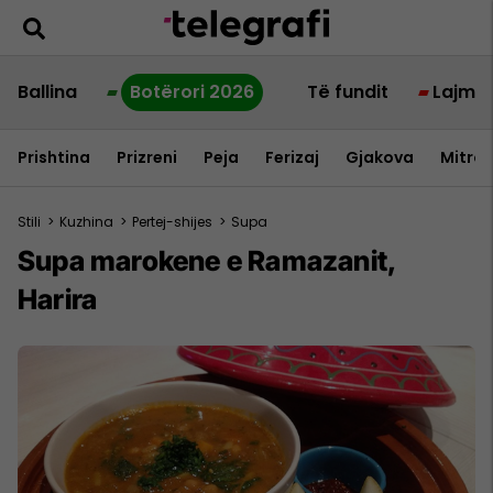
Ballina
Botërori 2026
Të fundit
Lajme
Prishtina
Prizreni
Peja
Ferizaj
Gjakova
Mitrov
Stili
>
Kuzhina
>
Pertej-shijes
>
Supa
Supa marokene e Ramazanit,
Harira