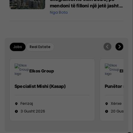
mendoni të filloni një jetë jashtë
vendit?
Nga Bota
Jobs
Real Estate
Elkos Group
Elkos
Specialist Mishi (Kasap)
Punëtor në 
Ferizaj
Xërxe
3 Gusht 2026
20 Gusht 2