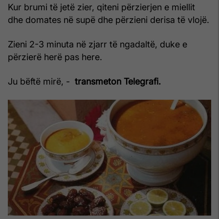
Kur brumi të jetë zier, qiteni përzierjen e miellit
dhe domates në supë dhe përzieni derisa të vlojë.
Zieni 2-3 minuta në zjarr të ngadaltë, duke e
përzierë herë pas here.
Ju bëftë mirë, -
transmeton Telegrafi.