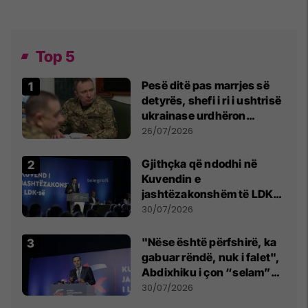
Top 5
Pesë ditë pas marrjes së
detyrës, shefi i ri i ushtrisë
ukrainase urdhëron
kontroll të madh
26/07/2026
Gjithçka që ndodhi në
Kuvendin e
jashtëzakonshëm të LDK-
së
30/07/2026
"Nëse është përfshirë, ka
gabuar rëndë, nuk i falet",
Abdixhiku i çon “selam”
Përparim Ramës
30/07/2026