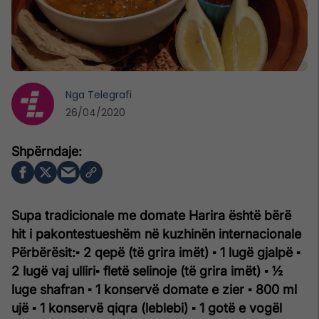
Nga
Telegrafi
26/04/2020
Supa tradicionale me domate Harira është bërë
hit i pakontestueshëm në kuzhinën internacionale
Përbërësit:
▪ 2 qepë (të grira imët)
▪ 1 lugë gjalpë
▪
2 lugë vaj ulliri
▪ fletë selinoje (të grira imët)
▪ ½
luge shafran
▪ 1 konservë domate e zier
▪ 800 ml
ujë
▪ 1 konservë qiqra (leblebi)
▪ 1 gotë e vogël