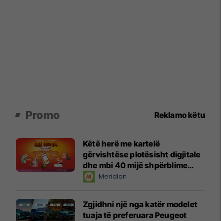
Promo
Reklamo këtu
Këtë herë me kartelë
gërvishtëse plotësisht digjitale
dhe mbi 40 mijë shpërblime
instant!
Meridian
Zgjidhni një nga katër modelet
tuaja të preferuara Peugeot