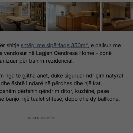
ër shitje
shtëpi me sipërfaqe 350m²
, e pajisur me
 e vendosur në Lagjen Qëndresa Home - zonë
anizuar për banim rezidencial.
im nga të gjitha anët, duke siguruar ndriçim natyral
, dhe është i ndarë në përdhes dhe një kat.
ndshëm përfshin qëndrim ditor, kuzhinë, pesë
 banjo, një tualet shtesë, depo dhe dy ballkone.