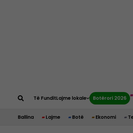
Të Fundit
Lajme lokale
Botërori 2026
Ballina
Lajme
Botë
Ekonomi
T