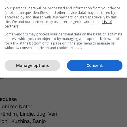
Your personal data will be processed and information from your device
(cookies, unique identifiers, and other device data) may be stored by,
Home karakterizohet nga ambient i qetë dhe siguri,
accessed by and shared with 369 partners, or used specifically by this
site. We and our partners may use precise geolocation data.
List of
 pronë të përshtatshme për familje që kërkojnë
partners.
i dhe standard të lartë jetese.
Some vendors may process your personal data on the basis of legitimate
interest, which you can object to by managing your options below. Look
for a link at the bottom of this page or in the site menu to manage or
withdraw consent in privacy and cookie settings.
ka dhe informata të pronës:
Manage options
Consent
umi
seduese
ioni me Noter
erëndim, Lindje, Jug, Veri
lloni, Kuzhina, Banjo