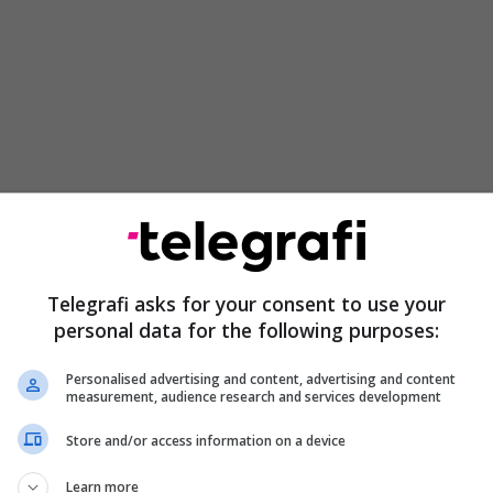
Telegrafi asks for your consent to use your
s është i shumëfishtë - me energji elektrike, dru dhe
personal data for the following purposes:
ndërsa shtëpia është e pajisur edhe me
ofruar fleksibilitet dhe rehati në çdo stinë.
Personalised advertising and content, advertising and content
measurement, audience research and services development
 truall prej 5 Ari, me hapësirë të mjaftueshme për
Store and/or access information on a device
arazh. Në pjesën e jashtme përfshihet pishinë dhe
e që e plotësojnë konceptin e jetesës komode dhe
Learn more