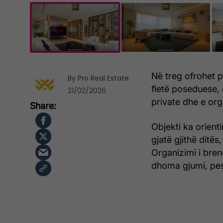
Në treg ofrohet p
By
Pro Real Estate
fletë poseduese,
21/02/2026
private dhe e org
Objekti ka orient
gjatë gjithë ditës
Organizimi i bre
dhoma gjumi, pesë