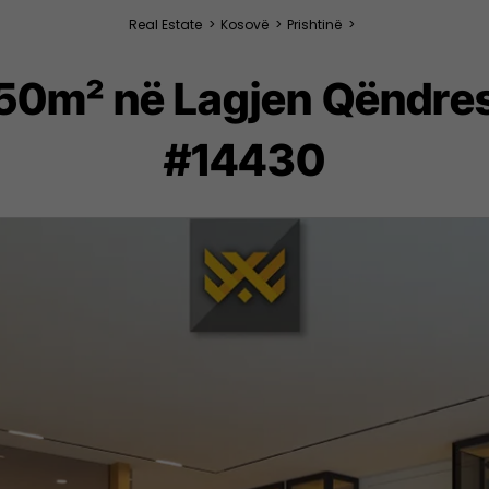
Real Estate
>
Kosovë
>
Prishtinë
>
50m² në Lagjen Qëndres
#14430