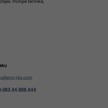
rohjes: Pompë termike,
naku
aku@pro-rks.com
+383 44 888 444