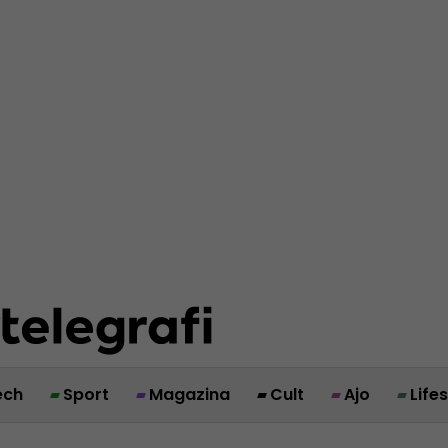
ech
Sport
Magazina
Cult
Ajo
Life