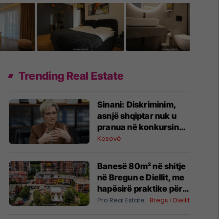
Trending Real Estate
Sinani: Diskriminim,
asnjë shqiptar nuk u
pranua në konkursin
për zjarrfikës në
Kosovë
Preshevë dhe Bujanoc
Banesë 80m² në shitje
në Bregun e Diellit, me
hapësirë praktike për
familje #16079
Pro Real Estate
Bregu i Diellit