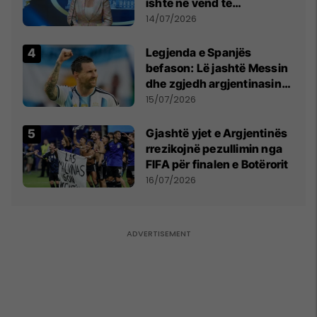
ishte në vend të
Millosheviqit, Lëvizja e
14/07/2026
Qytetarëve të Lirë në Serbi
kërkon shkarkimin e
Legjenda e Spanjës
menjëhershëm të
befason: Lë jashtë Messin
Snezhana Paunoviq
dhe zgjedh argjentinasin
më të mirë në botë
15/07/2026
Gjashtë yjet e Argjentinës
rrezikojnë pezullimin nga
FIFA për finalen e Botërorit
16/07/2026