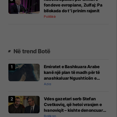
fondeve evropiane, Zulfaj: Pa
bllokada do t’i prinim rajonit
Politikë
Në trend Botë
Emiratet e Bashkuara Arabe
kanë një plan të madh për të
anashkaluar Ngushticën e
Hormuzit
Azia
Vdes gazetari serb Stefan
Cvetkoviq, që hetoi vrasjen e
Ivanoviqit – kishte denoncuar
kërcënime ndaj vëllezërve
Ballkan