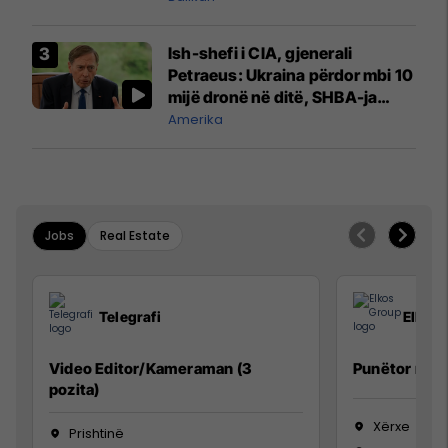
Vuçiq
Ish-shefi i CIA, gjenerali
Petraeus: Ukraina përdor mbi 10
mijë dronë në ditë, SHBA-ja
mbetet shumë prapa në
Amerika
prodhim
Jobs
Real Estate
Telegrafi
Elkos
Video Editor/Kameraman (3
Punëtor në 
pozita)
Xërxe
Prishtinë