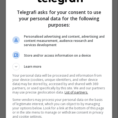
Super Kupa E Evropes
Shkupi
Dragi Rashkovski
Telegrafi asks for your consent to use
your personal data for the following
purposes:
Personalised advertising and content, advertising and
content measurement, audience research and
services development
Store and/or access information on a device
Learn more
Your personal data will be processed and information from
your device (cookies, unique identifiers, and other device
data) may be stored by, accessed by and shared with 369
partners, or used specifically by this site. We and our partners
may use precise geolocation data.
List of partners.
Some vendors may process your personal data on the basis
of legitimate interest, which you can object to by managing
your options below. Look for a link at the bottom of this page
or in the site menu to manage or withdraw consent in privacy
and cookie settings.