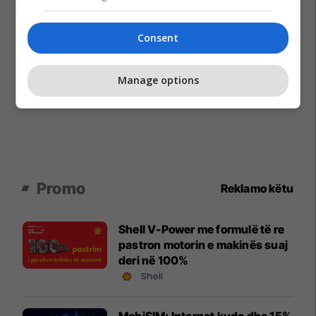
Consent
Manage options
Promo
Reklamo këtu
Shell V-Power me formulë të re
pastron motorin e makinës suaj
deri në 100%
Shell
MobiSIM: Internet kudo dhe 15%