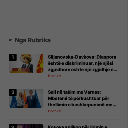
Nga Rubrika
Siljanovska-Davkova: Diaspora
është e diskriminuar, një njësi
zgjedhore është një zgjidhje e
mirë
Politikë
Sali në takim me Varnes:
Mbetemi të përkushtuar për
thellimin e bashkëpunimit me
Shtetet e Bashkuara
Politikë
Kosova aplikon për lirimin e