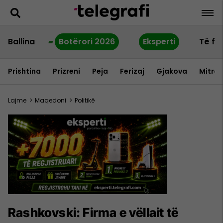
Ballina
Botërori 2026
Eksperti
Të fu
Prishtina
Prizreni
Peja
Ferizaj
Gjakova
Mitrov
Lajme
>
Maqedoni
>
Politikë
Rashkovski: Firma e vëllait të