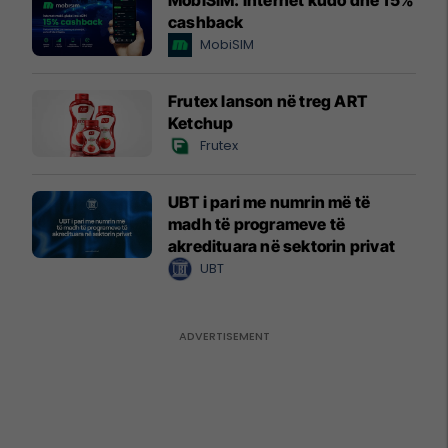
cashback
MobiSIM
Frutex lanson në treg ART
Ketchup
Frutex
UBT i pari me numrin më të
madh të programeve të
akredituara në sektorin privat
UBT