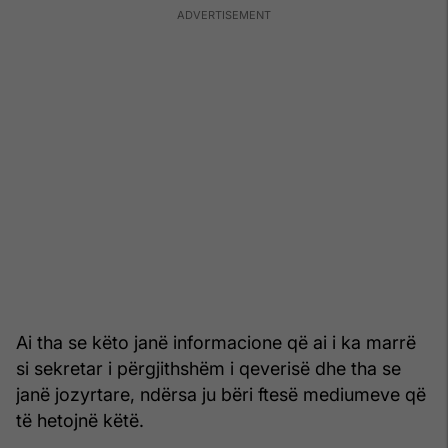
Ai tha se këto janë informacione që ai i ka marrë
si sekretar i përgjithshëm i qeverisë dhe tha se
janë jozyrtare, ndërsa ju bëri ftesë mediumeve që
të hetojnë këtë.