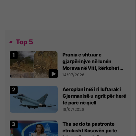
Top 5
Prania e shtuar e
gjarpërinjve në lumin
Morava në Viti, kërkohet
kujdes nga qytetarët
14/07/2026
Aeroplani më i ri luftarak i
Gjermanisë u ngrit për herë
të parë në qiell
16/07/2026
Tha se do ta pastronte
etnikisht Kosovën po të