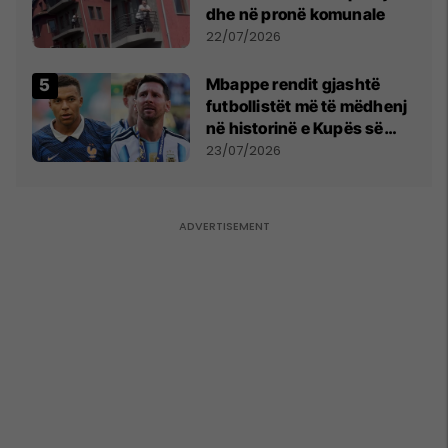
dhe në pronë komunale
22/07/2026
Mbappe rendit gjashtë
futbollistët më të mëdhenj
në historinë e Kupës së
Botës, Messi mbetet i dyti
23/07/2026