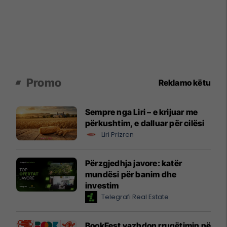
Promo
Reklamo këtu
Sempre nga Liri – e krijuar me
përkushtim, e dalluar për cilësi
Liri Prizren
Përzgjedhja javore: katër
mundësi për banim dhe
investim
Telegrafi Real Estate
BookFest vazhdon rrugëtimin në