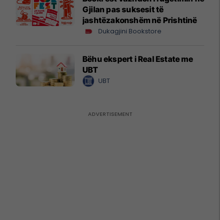
Gjilan pas suksesit të
jashtëzakonshëm në Prishtinë
Dukagjini Bookstore
Bëhu ekspert i Real Estate me
UBT
UBT