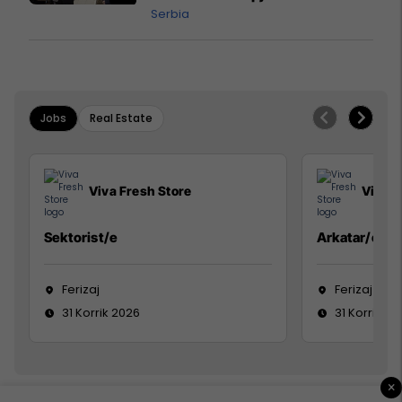
Serbia
Jobs
Real Estate
Viva Fresh Store
Viva F
Sektorist/e
Arkatar/e
Ferizaj
Ferizaj
31 Korrik 2026
31 Korrik 20
×