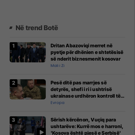
Në trend Botë
Dritan Abazoviqi merret në
pyetje për dhënien e shtetësisë
së nderit biznesmenit kosovar
Mali i Zi
Pesë ditë pas marrjes së
detyrës, shefi i ri i ushtrisë
ukrainase urdhëron kontroll të
madh
Evropa
Sërish kërcënon, Vuçiq para
ushtarëve: Kurrë mos e harroni,
'Kosova është pjesë e Serbisë'