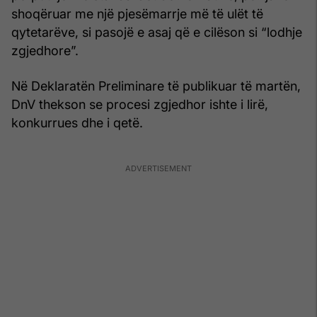
shoqëruar me një pjesëmarrje më të ulët të
qytetarëve, si pasojë e asaj që e cilëson si “lodhje
zgjedhore”.
Në Deklaratën Preliminare të publikuar të martën,
DnV thekson se procesi zgjedhor ishte i lirë,
konkurrues dhe i qetë.