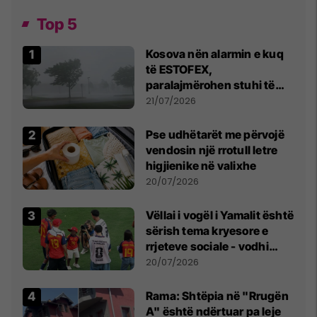
Top 5
Kosova nën alarmin e kuq
të ESTOFEX,
paralajmërohen stuhi të
fuqishme me breshër dhe
21/07/2026
erëra të forta
Pse udhëtarët me përvojë
vendosin një rrotull letre
higjienike në valixhe
20/07/2026
Vëllai i vogël i Yamalit është
sërish tema kryesore e
rrjeteve sociale - vodhi
vëmendjen pas finales së
20/07/2026
Kupës së Botës
Rama: Shtëpia në "Rrugën
A" është ndërtuar pa leje