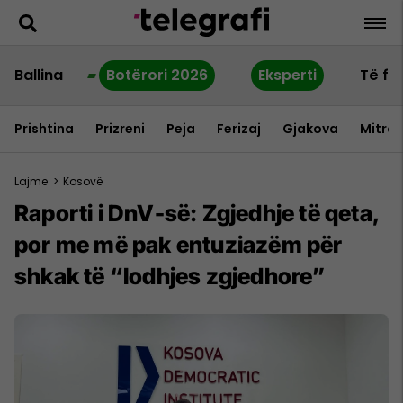
Ballina
Botërori 2026
Eksperti
Të fu
Prishtina
Prizreni
Peja
Ferizaj
Gjakova
Mitrov
Lajme
>
Kosovë
Raporti i DnV-së: Zgjedhje të qeta,
por me më pak entuziazëm për
shkak të “lodhjes zgjedhore”