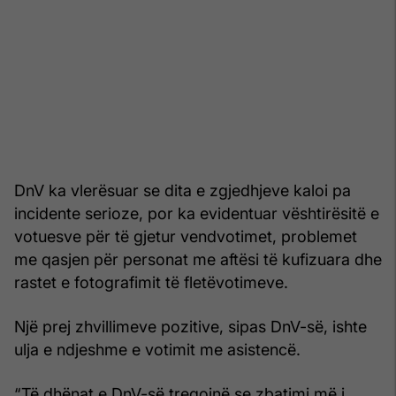
DnV ka vlerësuar se dita e zgjedhjeve kaloi pa
incidente serioze, por ka evidentuar vështirësitë e
votuesve për të gjetur vendvotimet, problemet
me qasjen për personat me aftësi të kufizuara dhe
rastet e fotografimit të fletëvotimeve.
Një prej zhvillimeve pozitive, sipas DnV-së, ishte
ulja e ndjeshme e votimit me asistencë.
“Të dhënat e DnV-së tregojnë se zbatimi më i