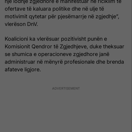
një lodhje zgjedhore e manifestuar në riciklim të
ofertave të kaluara politike dhe në ulje të
motivimit qytetar për pjesëmarrje në zgjedhje”,
vlerëson DnV.
Koalicioni ka vlerësuar pozitivisht punën e
Komisionit Qendror të Zgjedhjeve, duke theksuar
se shumica e operacioneve zgjedhore janë
administruar në mënyrë profesionale dhe brenda
afateve ligjore.