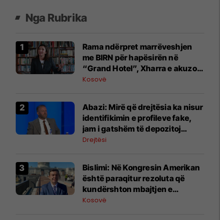
Nga Rubrika
Rama ndërpret marrëveshjen
me BIRN për hapësirën në
“Grand Hotel”, Xharra e akuzon
për hakmarrje
Kosovë
Abazi: Mirë që drejtësia ka nisur
identifikimin e profileve fake,
jam i gatshëm të depozitoj
dëshmi
Drejtësi
Bislimi: Në Kongresin Amerikan
është paraqitur rezoluta që
kundërshton mbajtjen e
Asamblesë Parlamentare të
Kosovë
OSBE-së në Beograd