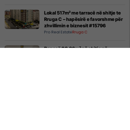
Lokal 517m² me tarracë në shitje te
Rruga C – hapësirë e favorshme për
zhvillimin e biznesit #15796
Pro Real Estate
Rruga C
Banesë 98.96m² në shitje në
Lakrishtë – banim modern pranë
qendrës #16060
Pro Real Estate
Lakrishtë
Objekt 2475m² me qira në Sllatinë të
Madhe – hapësirë e përshtatshme
për zhvillimin e biznesit #16068
Pro Real Estate
Fushë Kosovë
Banesë 158m² në shitje te Rruga C –
hapësirë e bollshme për familje