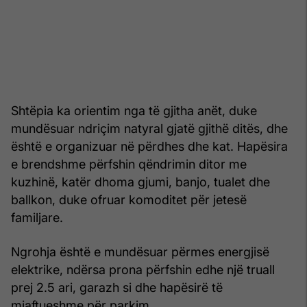
Shtëpia ka orientim nga të gjitha anët, duke
mundësuar ndriçim natyral gjatë gjithë ditës, dhe
është e organizuar në përdhes dhe kat. Hapësira
e brendshme përfshin qëndrimin ditor me
kuzhinë, katër dhoma gjumi, banjo, tualet dhe
ballkon, duke ofruar komoditet për jetesë
familjare.
Ngrohja është e mundësuar përmes energjisë
elektrike, ndërsa prona përfshin edhe një truall
prej 2.5 ari, garazh si dhe hapësirë të
mjaftueshme për parkim.