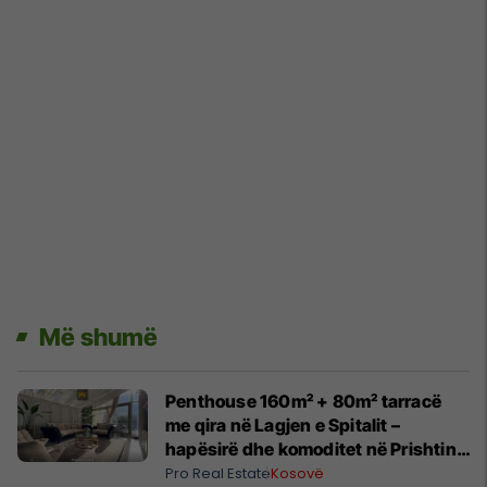
Më shumë
Penthouse 160m² + 80m² tarracë
me qira në Lagjen e Spitalit –
hapësirë dhe komoditet në Prishtinë
#14030
Pro Real Estate
Kosovë