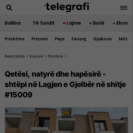
Ballina
Të fundit
Lajme
Botë
Ekono
Prishtina
Prizreni
Peja
Ferizaj
Gjakova
Mitrov
Real Estate
>
Kosovë
>
Prishtinë
>
Qetësi, natyrë dhe hapësirë -
shtëpi në Lagjen e Gjelbër në shitje
#15009