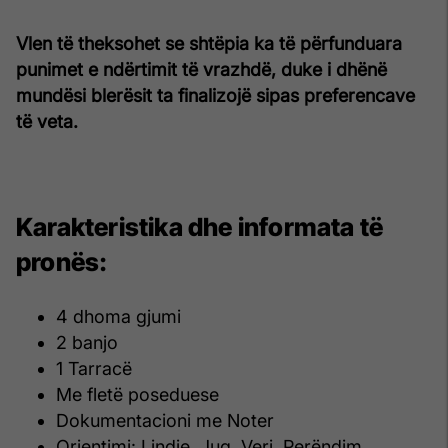
Vlen të theksohet se shtëpia ka të përfunduara
punimet e ndërtimit të vrazhdë, duke i dhënë
mundësi blerësit ta finalizojë sipas preferencave
të veta.
Karakteristika dhe informata të
pronës:
4 dhoma gjumi
2 banjo
1 Tarracë
Me fletë poseduese
Dokumentacioni me Noter
Orientimi: Lindje, Jug, Veri, Perëndim