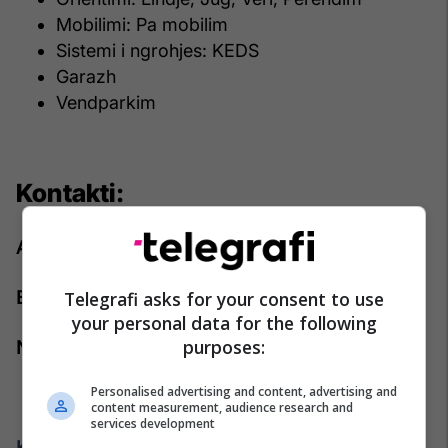
Mobilimi: Pa mobilim
Sistemi i ngrohjes: KEDS
Garazh
Vendparkim
Kontakti:
Agjenti: Iliriana Maxhuni
Emaili:
Telegrafi asks for your consent to use
iliriana.maxhuni@pro-rks.com
your personal data for the following
purposes:
Numri i telefonit:
+383 44 888 444
Personalised advertising and content, advertising and
content measurement, audience research and
services development
Kliko këtu për më shumë: