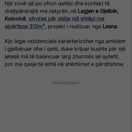
Një zonë që po ofron qetësi dhe kontakt të
drejtpërdrejtë me natyrën, në
Lagjen e Gjelbër,
Kolovicë
,
ofrohet për shitje një shtëpi me
sipërfaqe 313m²
, projekt i realizuar nga
Lesna
.
Kjo lagje rezidenciale karakterizohet nga ambient
i gjelbëruar dhe i qetë, duke krijuar kushte për një
jetesë më të balancuar larg zhurmës së qytetit,
por me qasje të lehtë në shërbimet e përditshme.