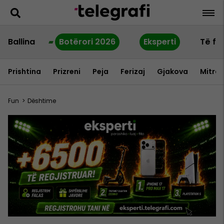
Ballina
Botërori 2026
Eksperti
Të fu
Prishtina
Prizreni
Peja
Ferizaj
Gjakova
Mitrov
Fun
>
Dështime