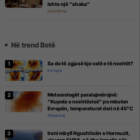
ishte një “shaka”
Dështime
Në trend Botë
Sa do të zgjasë kjo valë e të nxehtit?
Evropa
Meteorologët paralajmërojnë:
“Kupola e nxehtësisë” po mbulon
Evropën, temperaturat deri në 45°C
Shkencë
Irani mbyll Ngushticën e Hormuzit,
akuzon SHBA-në dhe Izraelin për