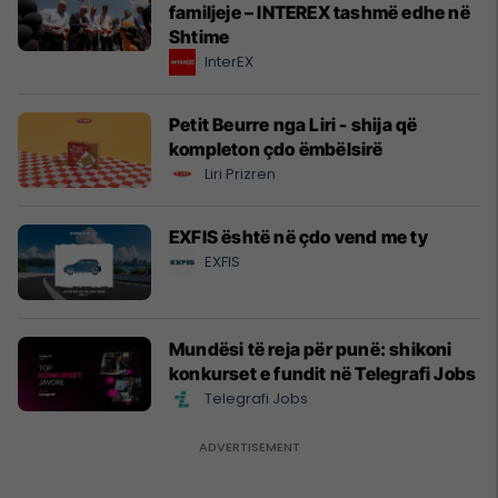
familjeje – INTEREX tashmë edhe në
Shtime
InterEX
Petit Beurre nga Liri - shija që
kompleton çdo ëmbëlsirë
Liri Prizren
EXFIS është në çdo vend me ty
EXFIS
Mundësi të reja për punë: shikoni
konkurset e fundit në Telegrafi Jobs
Telegrafi Jobs