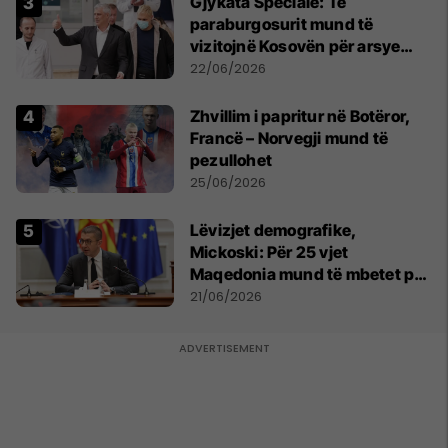
​Gjykata Speciale: Të
paraburgosurit mund të
vizitojnë Kosovën për arsye
humanitare
22/06/2026
Zhvillim i papritur në Botëror,
Francë – Norvegji mund të
pezullohet
25/06/2026
Lëvizjet demografike,
Mickoski: Për 25 vjet
Maqedonia mund të mbetet pa
150 mijë deri në 250 mijë
21/06/2026
banorë