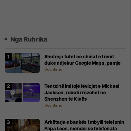
Nga Rubrika
Shoferja futet në shinat e trenit
duke ndjekur Google Maps, pamje
Dështime
Tentoi të imitojë lëvizjet e Michael
Jackson, roboti rrëzohet në
Shenzhen të Kinës
Dështime
Arkëtarja e bankës i mbylli telefonin
Papa Leos, mendoi se telefonata