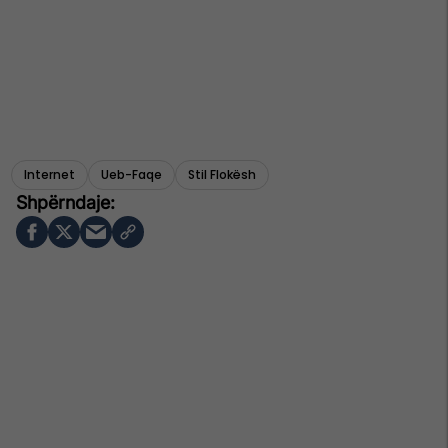
Internet
Ueb-Faqe
Stil Flokësh