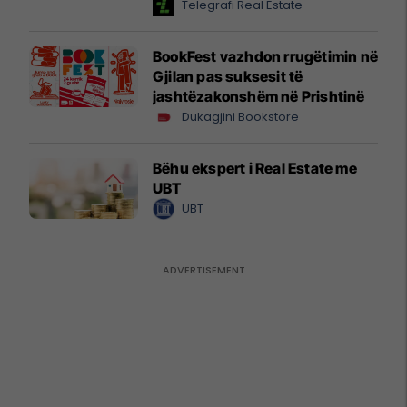
Telegrafi Real Estate
BookFest vazhdon rrugëtimin në
Gjilan pas suksesit të
jashtëzakonshëm në Prishtinë
Dukagjini Bookstore
Bëhu ekspert i Real Estate me
UBT
UBT