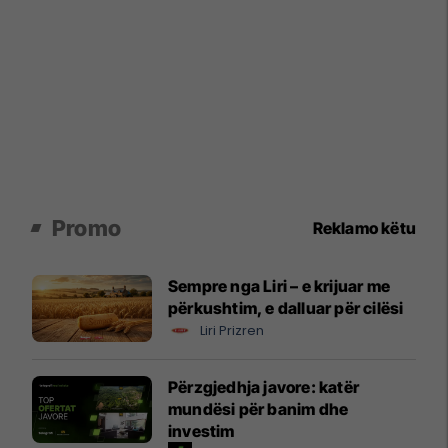
Promo
Reklamo këtu
Sempre nga Liri – e krijuar me
përkushtim, e dalluar për cilësi
Liri Prizren
Përzgjedhja javore: katër
mundësi për banim dhe
investim