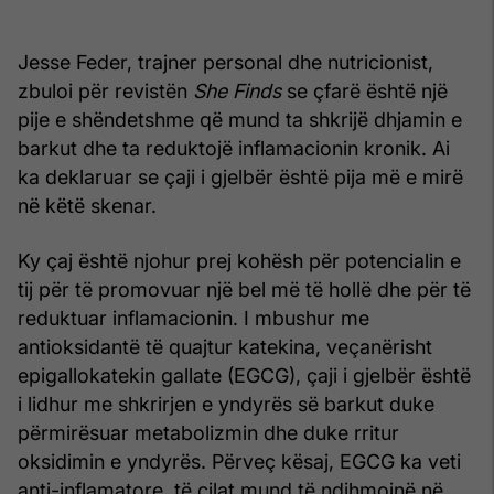
Jesse Feder, trajner personal dhe nutricionist,
zbuloi për revistën
She Finds
se çfarë është një
pije e shëndetshme që mund ta shkrijë dhjamin e
barkut dhe ta reduktojë inflamacionin kronik. Ai
ka deklaruar se çaji i gjelbër është pija më e mirë
në këtë skenar.
Ky çaj është njohur prej kohësh për potencialin e
tij për të promovuar një bel më të hollë dhe për të
reduktuar inflamacionin. I mbushur me
antioksidantë të quajtur katekina, veçanërisht
epigallokatekin gallate (EGCG), çaji i gjelbër është
i lidhur me shkrirjen e yndyrës së barkut duke
përmirësuar metabolizmin dhe duke rritur
oksidimin e yndyrës. Përveç kësaj, EGCG ka veti
anti-inflamatore, të cilat mund të ndihmojnë në