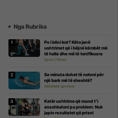
Nga Rubrika
Po i bëni kot? Këto janë
ushtrimet që i bëjnë këmbët më
të holla dhe më të tonifikuara
Sport / Fitnes
Sa minuta duhet të notoni për
një bark më të sheshtë?
Aktivitete sportive
Katër ushtrime që mund t’i
anashkaloni pa problem: Nuk
japin rezultatet që prisni