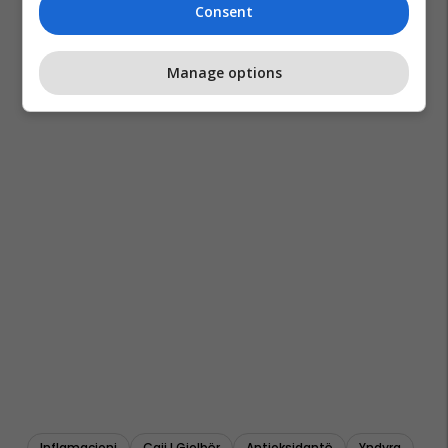
Consent
Manage options
Inflamacioni
Çaji I Gjelbër
Antioksidantë
Yndyra