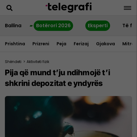
Ballina
Botërori 2026
Eksperti
Të fu
Prishtina
Prizreni
Peja
Ferizaj
Gjakova
Mitrov
Shëndeti
>
Aktiviteti fizik
Pija që mund t’ju ndihmojë t’i
shkrini depozitat e yndyrës