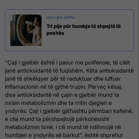
Tri pije për humbje të shpejtë të
peshës
“Çaji i gjelbër është i pasur me polifenole, të cilët
janë antioksidantë të fuqishëm. Këta antioksidantë
janë të shkëlqyer për të reduktuar dhe luftuar
inflamacionin në të gjithë trupin. Përveç kësaj,
disa antioksidantë në çajin e gjelbër mund ta
nxisin metabolizmin dhe ta rritin djegien e
yndyrës. Çaji i gjelbër gjithashtu përmban kafeinë,
e cila mund ta përshpejtojë përkohësisht
metabolizmin tonë, i cili mund të ndihmojë në
humbjen e yndyrës së barkut”, është shprehur