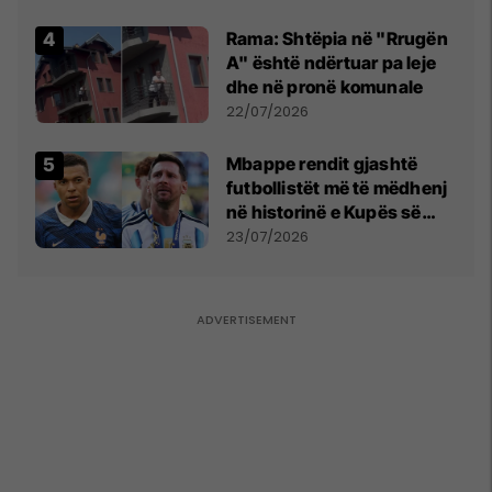
Kupës së Botës
Rama: Shtëpia në "Rrugën
A" është ndërtuar pa leje
dhe në pronë komunale
22/07/2026
Mbappe rendit gjashtë
futbollistët më të mëdhenj
në historinë e Kupës së
Botës, Messi mbetet i dyti
23/07/2026