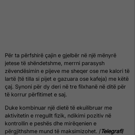
Për ta përfshirë çajin e gjelbër në një mënyrë
jetese të shëndetshme, merrni parasysh
zëvendësimin e pijeve me sheqer ose me kalori të
lartë (të tilla si pijet e gazuara ose kafeja) me këtë
çaj. Synoni për dy deri në tre filxhanë në ditë për
të korrur përfitimet e saj.
Duke kombinuar një dietë të ekuilibruar me
aktivitetin e rregullt fizik, ndikimi pozitiv në
kontrollin e peshës dhe mirëqenien e
përgjithshme mund të maksimizohet. /
Telegrafi
/