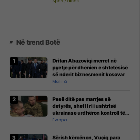
Sport / Fitnes
Në trend Botë
Dritan Abazoviqi merret në
pyetje për dhënien e shtetësisë
së nderit biznesmenit kosovar
Mali i Zi
Pesë ditë pas marrjes së
detyrës, shefi i ri i ushtrisë
ukrainase urdhëron kontroll të
madh
Evropa
Sërish kërcënon, Vuçiq para