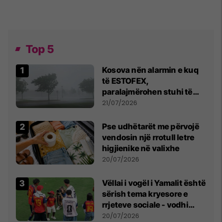
Top 5
Kosova nën alarmin e kuq
të ESTOFEX,
paralajmërohen stuhi të
fuqishme me breshër dhe
21/07/2026
erëra të forta
Pse udhëtarët me përvojë
vendosin një rrotull letre
higjienike në valixhe
20/07/2026
Vëllai i vogël i Yamalit është
sërish tema kryesore e
rrjeteve sociale - vodhi
vëmendjen pas finales së
20/07/2026