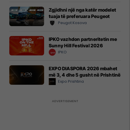
Zgjidhni një nga katër modelet
tuaja të preferuara Peugeot
Peugot Kosova
IPKO vazhdon partneritetin me
Sunny Hill Festival 2026
IPKO
EXPO DIASPORA 2026 mbahet
më 3, 4 dhe 5 gusht në Prishtinë
Expo Prishtina