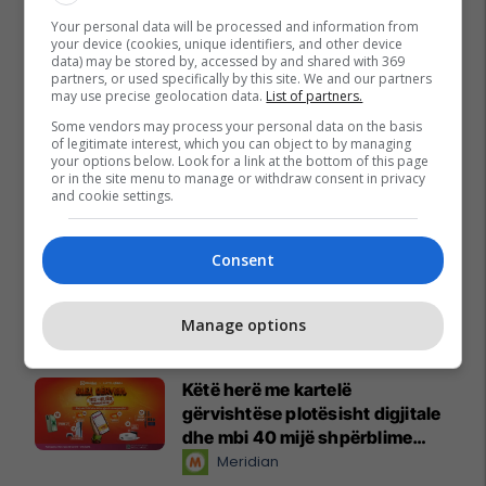
Your personal data will be processed and information from
your device (cookies, unique identifiers, and other device
data) may be stored by, accessed by and shared with 369
partners, or used specifically by this site. We and our partners
may use precise geolocation data.
List of partners.
Some vendors may process your personal data on the basis
of legitimate interest, which you can object to by managing
your options below. Look for a link at the bottom of this page
or in the site menu to manage or withdraw consent in privacy
and cookie settings.
Consent
Promo
Manage options
Reklamo këtu
Këtë herë me kartelë
gërvishtëse plotësisht digjitale
dhe mbi 40 mijë shpërblime
instant!
Meridian