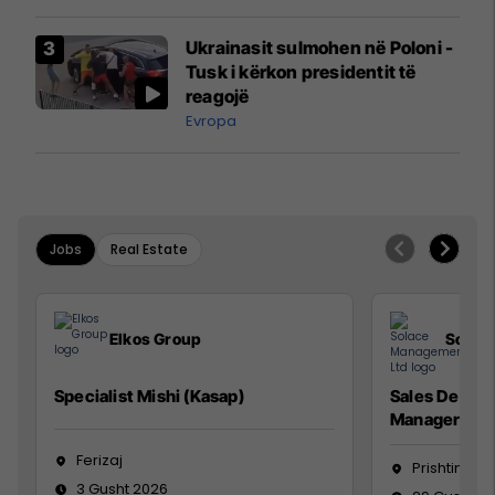
interceptuar fluturaken e Qatar
Airways që po shkonte drejt
Ukrainasit sulmohen në Poloni -
Mançesterit
Tusk i kërkon presidentit të
reagojë
Evropa
Jobs
Real Estate
Elkos Group
Solac
Specialist Mishi (Kasap)
Sales Devel
Manager
Ferizaj
Prishtinë
3 Gusht 2026