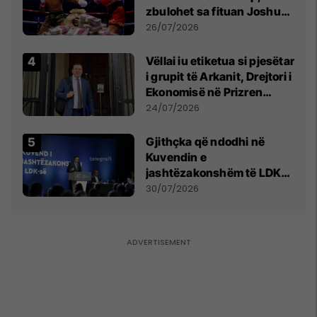
zbulohet sa fituan Joshua
e Prenga
26/07/2026
Vëllai iu etiketua si pjesëtar
i grupit të Arkanit, Drejtori i
Ekonomisë në Prizren
mohon pretendimet
24/07/2026
Gjithçka që ndodhi në
Kuvendin e
jashtëzakonshëm të LDK-
së
30/07/2026