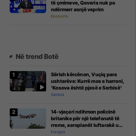
të çmimeve, Qeveria nuk po
ndërmerr asnjë veprim
Ekonomi
Në trend Botë
Sërish kërcënon, Vuçiq para
ushtarëve: Kurrë mos e harroni,
'Kosova është pjesë e Serbisë'
Serbia
14-vjeçari ndihmon policinë
britanike për një telefonatë të
rreme, aeroplanët luftarakë u
ngritën në ajër për të
Evropa