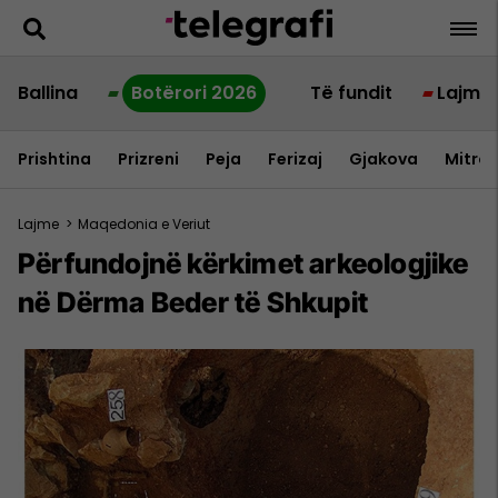
Ballina
Botërori 2026
Të fundit
Lajme
Prishtina
Prizreni
Peja
Ferizaj
Gjakova
Mitrov
Lajme
>
Maqedonia e Veriut
Përfundojnë kërkimet arkeologjike
në Dërma Beder të Shkupit