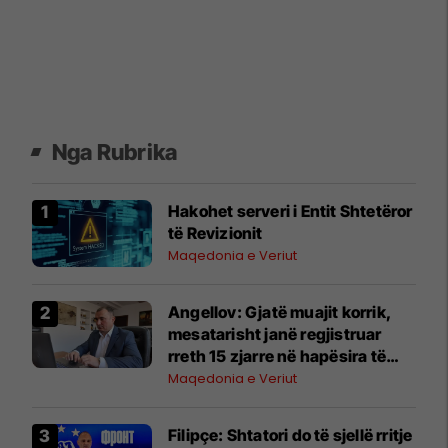
Nga Rubrika
Hakohet serveri i Entit Shtetëror
të Revizionit
Maqedonia e Veriut
Angellov: Gjatë muajit korrik,
mesatarisht janë regjistruar
rreth 15 zjarre në hapësira të
hapura çdo ditë
Maqedonia e Veriut
Filipçe: Shtatori do të sjellë rritje