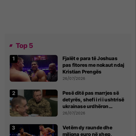
Top 5
Fjalët e para të Joshuas
pas fitores me nokaut ndaj
Kristian Prengës
26/07/2026
Pesë ditë pas marrjes së
detyrës, shefi i ri i ushtrisë
ukrainase urdhëron
kontroll të madh
26/07/2026
Vetëm dy raunde dhe
miliona euro në xhep,