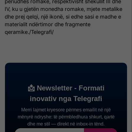
periudhës romake, respektivisht shekullit III dhe
IV, ku u gjetën monedha romake, mjete metalike
dhe prej qelqi, një ikonë, si edhe sasi e madhe e
materialit ndërtimor dhe fragmente
qeramike./Telegrafi/