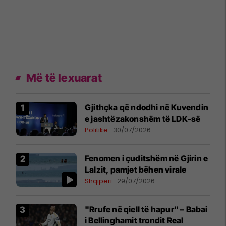
Më të lexuarat
Gjithçka që ndodhi në Kuvendin
e jashtëzakonshëm të LDK-së
Politikë
30/07/2026
Fenomen i çuditshëm në Gjirin e
Lalzit, pamjet bëhen virale
Shqipëri
29/07/2026
"Rrufe në qiell të hapur" – Babai
i Bellinghamit trondit Real