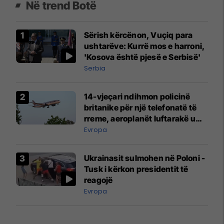
Në trend Botë
Sërish kërcënon, Vuçiq para
ushtarëve: Kurrë mos e harroni,
'Kosova është pjesë e Serbisë'
Serbia
14-vjeçari ndihmon policinë
britanike për një telefonatë të
rreme, aeroplanët luftarakë u
ngritën në ajër për të
Evropa
interceptuar fluturaken e Qatar
Airways që po shkonte drejt
Ukrainasit sulmohen në Poloni -
Mançesterit
Tusk i kërkon presidentit të
reagojë
Evropa