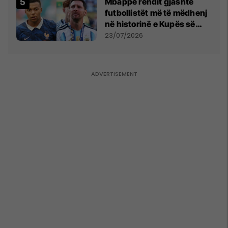
Mbappe rendit gjashtë
futbollistët më të mëdhenj
në historinë e Kupës së
Botës, Messi mbetet i dyti
23/07/2026