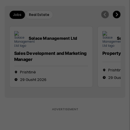
Jobs
Real Estate
Solace Management Ltd
Solac
Sales Development and Marketing
Property Ma
Manager
Prishtinë
Prishtinë
29 Gusht 2
29 Gusht 2026