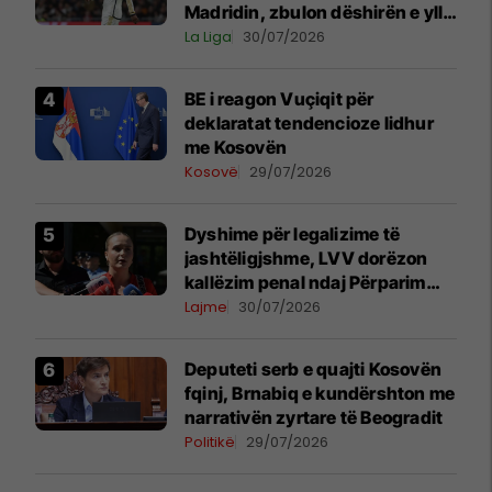
Madridin, zbulon dëshirën e yllit
anglez për largim
La Liga
30/07/2026
BE i reagon Vuçiqit për
deklaratat tendencioze lidhur
me Kosovën
Kosovë
29/07/2026
Dyshime për legalizime të
jashtëligjshme, LVV dorëzon
kallëzim penal ndaj Përparim
Ramës dhe zyrtarëve të
Lajme
30/07/2026
kabinetit të tij
Deputeti serb e quajti Kosovën
fqinj, Brnabiq e kundërshton me
narrativën zyrtare të Beogradit
Politikë
29/07/2026