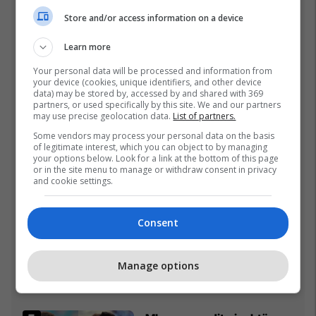
pas fitores me nokaut ndaj
Store and/or access information on a device
Kristian Prengës
26/07/2026
Learn more
Your personal data will be processed and information from
Pesë ditë pas marrjes së
your device (cookies, unique identifiers, and other device
detyrës, shefi i ri i ushtrisë
data) may be stored by, accessed by and shared with 369
partners, or used specifically by this site. We and our partners
ukrainase urdhëron
may use precise geolocation data.
List of partners.
kontroll të madh
26/07/2026
Some vendors may process your personal data on the basis
of legitimate interest, which you can object to by managing
Vetëm dy raunde dhe
your options below. Look for a link at the bottom of this page
or in the site menu to manage or withdraw consent in privacy
miliona euro në xhep,
and cookie settings.
zbulohet sa fituan Joshua
e Prenga
26/07/2026
Consent
Vëllai iu etiketua si pjesëtar
i grupit të Arkanit, Drejtori i
Manage options
Ekonomisë në Prizren
mohon pretendimet
24/07/2026