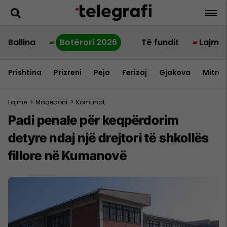
Ballina
Botërori 2026
Të fundit
Lajme
Prishtina
Prizreni
Peja
Ferizaj
Gjakova
Mitrov
Lajme
>
Maqedoni
>
Komunat
Padi penale për keqpërdorim
detyre ndaj një drejtori të shkollës
fillore në Kumanovë