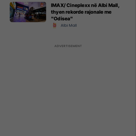
IMAX/ Cineplexx në Albi Mall,
thyen rekorde rajonale me
"Odisea"
Albi Mall