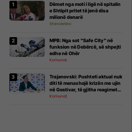
Dëmet nga moti i ligë në spitalin
e Shtipit pritet të jenë disa
milionë denarë
Shëndetësi
MPB: Nga sot "Safe City" në
funksion në Debërcë, së shpejti
edhe në Ohër
Komunat
Trajanovski: Pushteti aktual nuk
diti të menaxhojë krizën me ujin
në Gostivar, të gjitha reagimet
ishin të vonuara
Komunat