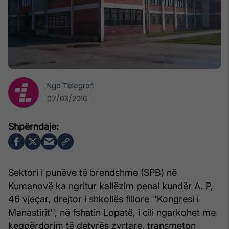
Nga
Telegrafi
07/03/2016
Sektori i punëve të brendshme (SPB) në
Kumanovë ka ngritur kallëzim penal kundër A. P,
46 vjeçar, drejtor i shkollës fillore ''Kongresi i
Manastirit'', në fshatin Lopatë, i cili ngarkohet me
keqpërdorim të detyrës zyrtare, transmeton