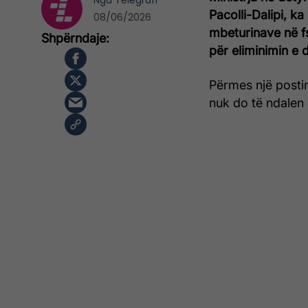
Nga
Telegrafi
Pacolli-Dalipi, k
08/06/2026
mbeturinave në f
për eliminimin e 
Përmes një postimi
nuk do të ndalen 