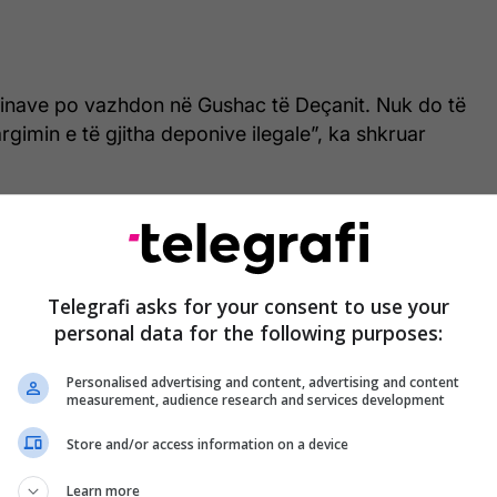
rinave po vazhdon në Gushac të Deçanit. Nuk do të
rgimin e të gjitha deponive ilegale”, ka shkruar
ë tani nga kjo zonë janë larguar rreth 1,500 ton
rguar rreth 1500 ton mbeturina”, ka bërë të ditur
Telegrafi asks for your consent to use your
personal data for the following purposes:
ë.
Personalised advertising and content, advertising and content
detaje shtesë lidhur me afatet e përfundimit të
measurement, audience research and services development
në e përgjithshme të mbeturinave që mbeten për t’u
 /
Telegrafi
/
Store and/or access information on a device
Learn more