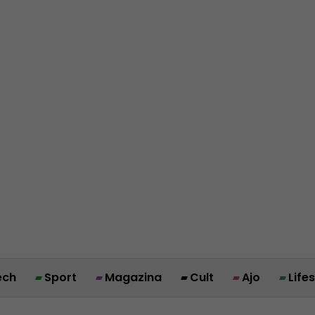
ech
Sport
Magazina
Cult
Ajo
Life