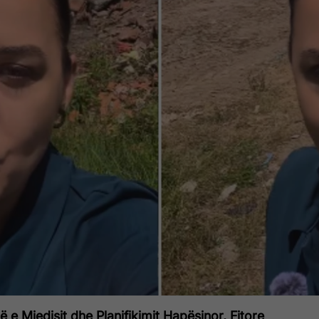
ë e Mjedisit dhe Planifikimit Hapësinor, Fitore