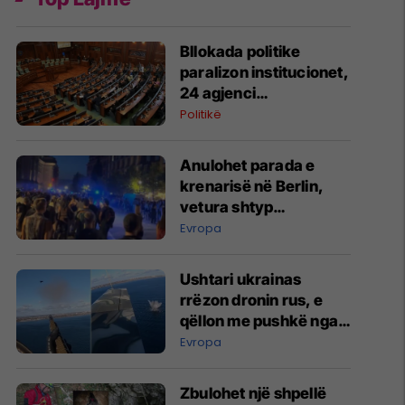
Bllokada politike
paralizon institucionet,
24 agjenci
funksionojnë me
Politikë
mandate të skaduara
ose jo të plota
Anulohet parada e
krenarisë në Berlin,
vetura shtyp
pjesëmarrësit –
Evropa
raportohet për të
lënduar
Ushtari ukrainas
rrëzon dronin rus, e
qëllon me pushkë nga
kabina e aeroplanit
Evropa
Zbulohet një shpellë