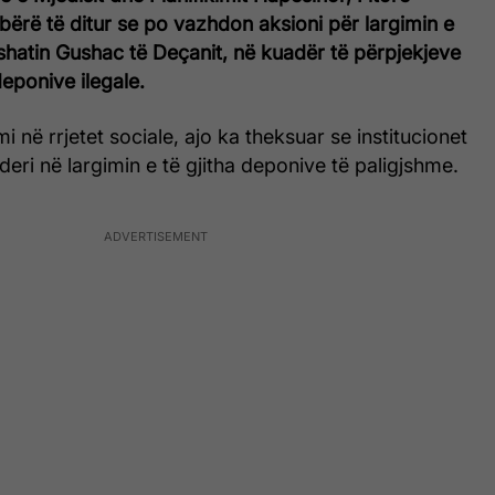
a bërë të ditur se po vazhdon aksioni për largimin e
shatin Gushac të Deçanit, në kuadër të përpjekjeve
deponive ilegale.
 në rrjetet sociale, ajo ka theksuar se institucionet
deri në largimin e të gjitha deponive të paligjshme.