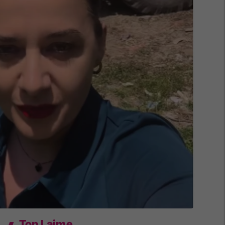
Top Lajme