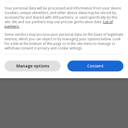
Your personal data will be processed and information from your device
(cookies, unique identifiers, and other device data) may be stored by,
accessed by and shared with 369 partners, or used specifically by this
site. We and our partners may use precise geolocation data.
List of
partners.
Some vendors may process your personal data on the basis of legitimate
interest, which you can object to by managing your options below. Look
for a link at the bottom of this page or in the site menu to manage or
withdraw consent in privacy and cookie settings.
Manage options
Consent