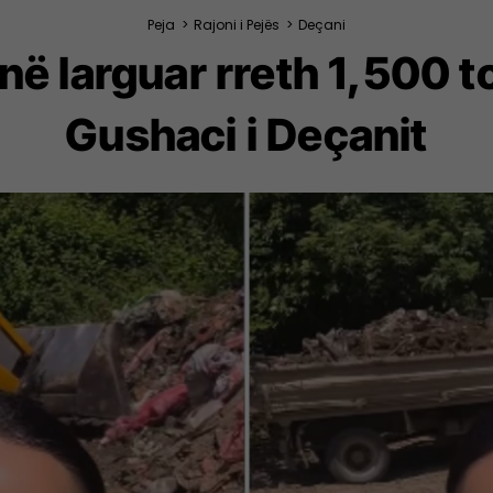
Peja
>
Rajoni i Pejës
>
Deçani
Janë larguar rreth 1,500 
Gushaci i Deçanit