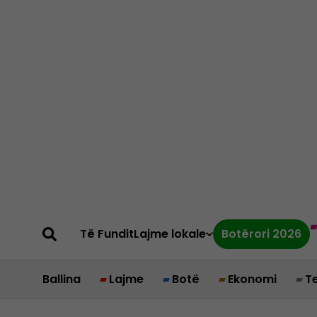
Të Fundit
Lajme lokale
Botërori 2026
Ballina
Lajme
Botë
Ekonomi
T