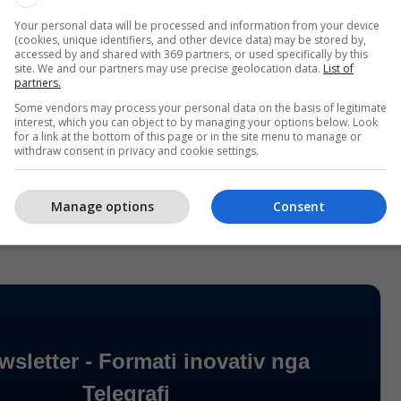
a të gjitha palët dhe e pamë që problemi të
Your personal data will be processed and information from your device
rë afatgjate. Gjetëm mundësi, mbështetje të plotë
(cookies, unique identifiers, and other device data) may be stored by,
itucionet për zgjidhje afatgjate të problemit. Tashmë
accessed by and shared with 369 partners, or used specifically by this
site. We and our partners may use precise geolocation data.
List of
lokale ka filluar një projekt i tillë", pohoi Trajan
partners.
i Bujqësisë
Some vendors may process your personal data on the basis of legitimate
interest, which you can object to by managing your options below. Look
for a link at the bottom of this page or in the site menu to manage or
atit Siniçan, për momentin janë ndaluar punimet
withdraw consent in privacy and cookie settings.
e këtij vendbanimi dhe polici vazhdon të qëndrojë
Manage options
Consent