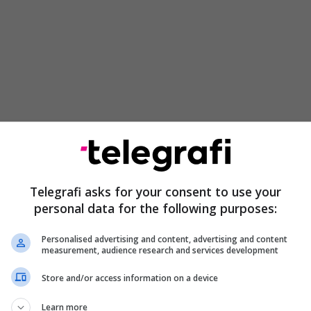
Telegrafi asks for your consent to use your
personal data for the following purposes:
banorët do të vazhdojnë të qëndrojnë në bjeshkë
gohen derisa të ketë zgjidhje konkrete për ujin.
Personalised advertising and content, advertising and content
 Bujqësisë, Trajan Dimkovski deklaroi se kanë dhënë
measurement, audience research and services development
e u dha shpresë për arritjen e zgjidhjes.
Store and/or access information on a device
emi nuk është lehtë i zgjidhshëm. Edhe pse u tregua
Learn more