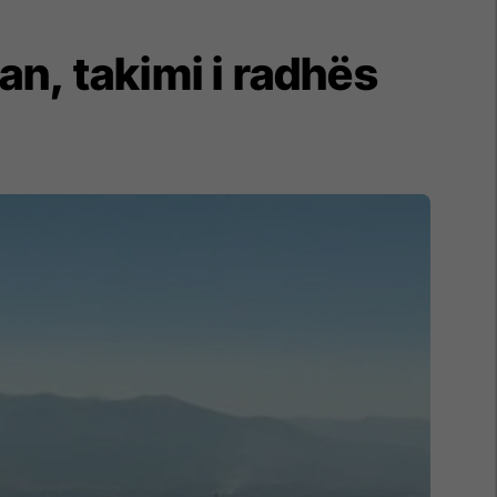
çan, takimi i radhës