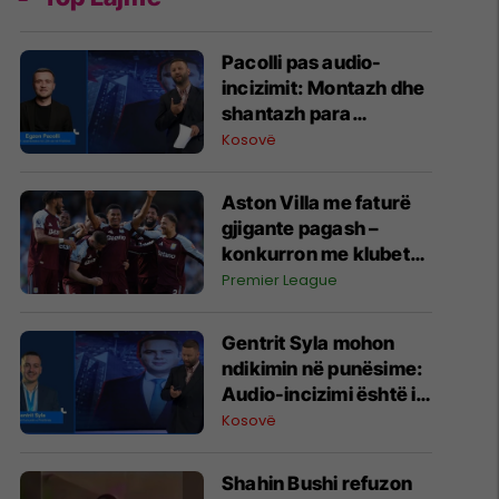
Pacolli pas audio-
incizimit: Montazh dhe
shantazh para
Kuvendit, asgjë më
Kosovë
shumë
Aston Villa me faturë
gjigante pagash –
konkurron me klubet
kryesore
Premier League
Gentrit Syla mohon
ndikimin në punësime:
Audio-incizimi është i
manipuluar dhe
Kosovë
shantazh ndaj meje
Shahin Bushi refuzon