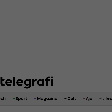
ech
Sport
Magazina
Cult
Ajo
Life