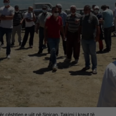
r çështjen e ujit në Siniçan. Takimi i kreut të