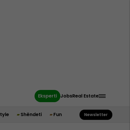
Eksperti
Jobs
Real Estate
style
Shëndeti
Fun
Newsletter