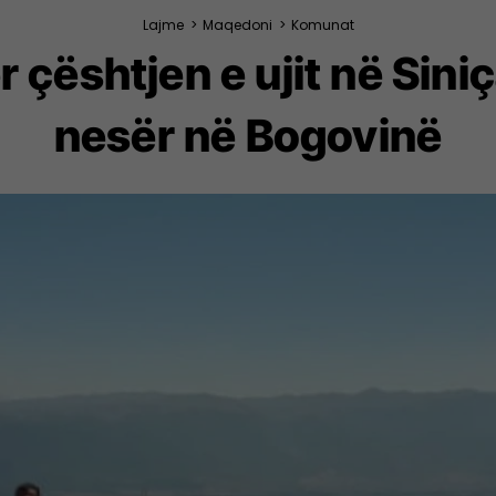
Lajme
>
Maqedoni
>
Komunat
 çështjen e ujit në Sini
nesër në Bogovinë