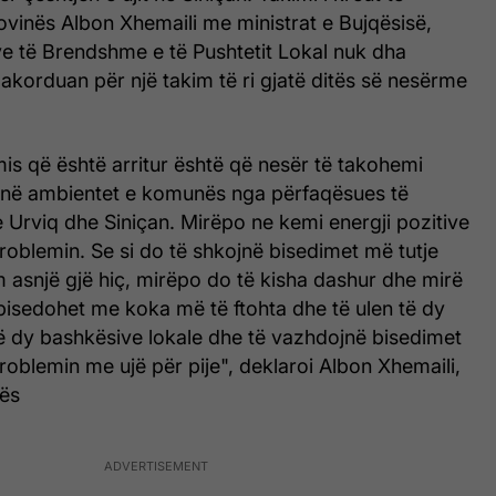
inës Albon Xhemaili me ministrat e Bujqësisë,
ve të Brendshme e të Pushtetit Lokal nuk dha
 dakorduan për një takim të ri gjatë ditës së nesërme
is që është arritur është që nesër të takohemi
2 në ambientet e komunës nga përfaqësues të
 Urviq dhe Siniçan. Mirëpo ne kemi energji pozitive
roblemin. Se si do të shkojnë bisedimet më tutje
 asnjë gjë hiç, mirëpo do të kisha dashur dhe mirë
bisedohet me koka më të ftohta dhe të ulen të dy
të dy bashkësive lokale dhe të vazhdojnë bisedimet
roblemin me ujë për pije", deklaroi Albon Xhemaili,
nës