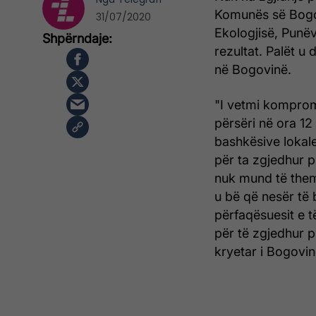
Komunës së Bogov
31/07/2020
Ekologjisë, Punë
rezultat. Palët u
në Bogovinë.
"I vetmi komprom
përsëri në ora 1
bashkësive lokale
për ta zgjedhur p
nuk mund të them
u bë që nesër të 
përfaqësuesit e 
për të zgjedhur p
kryetar i Bogovi