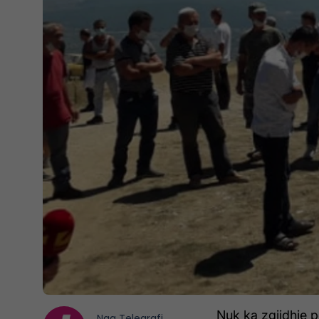
Nuk ka zgjidhje pë
Nga
Telegrafi