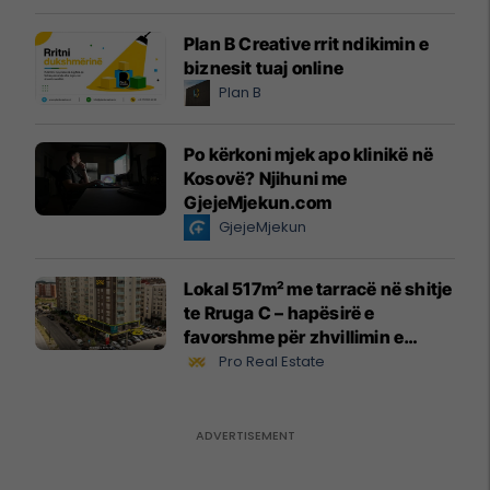
Plan B Creative rrit ndikimin e
biznesit tuaj online
Plan B
Po kërkoni mjek apo klinikë në
Kosovë? Njihuni me
GjejeMjekun.com
GjejeMjekun
Lokal 517m² me tarracë në shitje
te Rruga C – hapësirë e
favorshme për zhvillimin e
biznesit #15796
Pro Real Estate