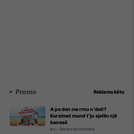
Promo
Reklamo këtu
A po don me rrnu n’deti?
Kursimet mund t’ju sjellin një
banesë
Banka Ekonomike