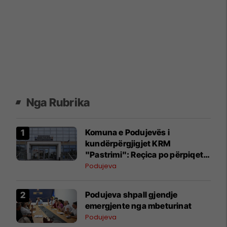
Nga Rubrika
Komuna e Podujevës i
kundërpërgjigjet KRM
"Pastrimi": Reçica po përpiqet
ta bartë fajin për dështimin në
Podujeva
menaxhimin e mbeturinave
Podujeva shpall gjendje
emergjente nga mbeturinat
Podujeva