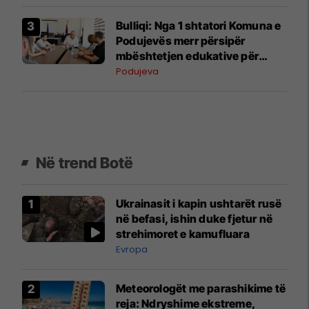
Bulliqi: Nga 1 shtatori Komuna e
Podujevës merr përsipër
mbështetjen edukative për
fëmijët me autizëm
Podujeva
Në trend Botë
Ukrainasit i kapin ushtarët rusë
në befasi, ishin duke fjetur në
strehimoret e kamufluara
Evropa
Meteorologët me parashikime të
reja: Ndryshime ekstreme,