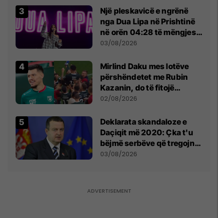
Një pleskavicë e ngrënë
nga Dua Lipa në Prishtinë
në orën 04:28 të mëngjesit
- dhe bota digjitale serbe
03/08/2026
shpall gjendjen e luftës
Mirlind Daku mes lotëve
përshëndetet me Rubin
Kazanin, do të fitojë
miliona te Spartak Moska
02/08/2026
​Deklarata skandaloze e
Daçiqit më 2020: Çka t'u
bëjmë serbëve që tregojnë
ku janë varrosur shqiptarët
03/08/2026
në Serbi