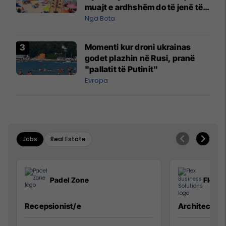
muajt e ardhshëm do të jenë të
pazakontë
Nga Bota
Momenti kur droni ukrainas
godet plazhin në Rusi, pranë
"pallatit të Putinit"
Evropa
Jobs
Real Estate
Padel Zone
Flex B
Recepsionist/e
Architect