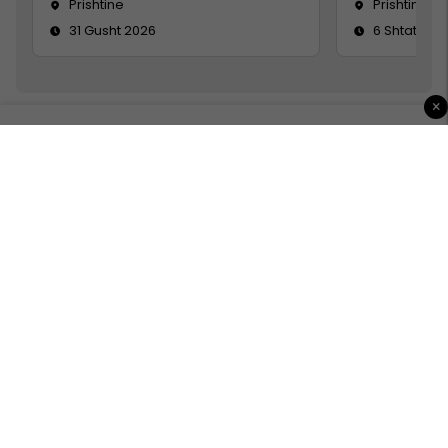
Prishtine
Prishtinë
31 Gusht 2026
6 Shtator 2
×