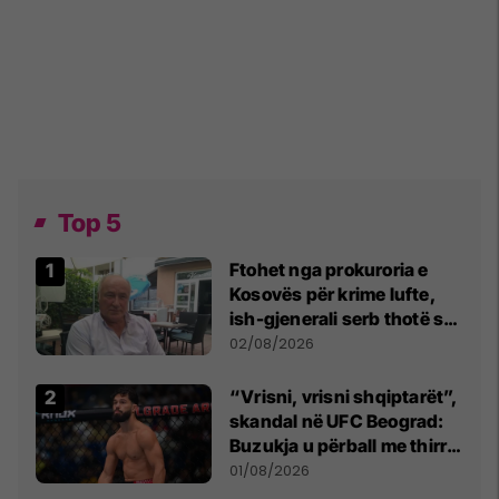
Top 5
Ftohet nga prokuroria e
Kosovës për krime lufte,
ish-gjenerali serb thotë se
dikush e tradhtoi në
02/08/2026
Beograd
“Vrisni, vrisni shqiptarët”,
skandal në UFC Beograd:
Buzukja u përball me thirrje
anti-shqiptare nga
01/08/2026
tribunat