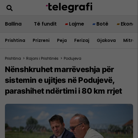
Ballina
Të fundit
Lajme
Botë
Ekono
Prishtina
Prizreni
Peja
Ferizaj
Gjakova
Mitrov
Prishtina
>
Rajoni i Prishtinës
>
Podujeva
Nënshkruhet marrëveshja për
sistemin e ujitjes në Podujevë,
parashihet ndërtimi i 80 km rrjet