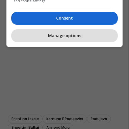
and cookie settings.
Consent
Manage options
Prishtina Lokale
Komuna E Podujevës
Podujeva
Shpejtim Bulliqi
Armend Muja