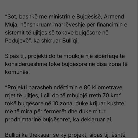
“Sot, bashkë me ministrin e Bujqësisë, Armend
Muja, nënshkruam marrëveshje për financimin e
sistemit të ujitjes së tokave bujqësore në
Podujevë”, ka shkruar Bulliqi.
Sipas tij, projekti do të mbulojë një sipërfaqe të
konsiderueshme toke bujqësore në disa zona të
komunës.
“Projekti parasheh ndërtimin e 80 kilometrave
rrjet të ujitjes, i cili do të mbulojë rreth 70 km²
tokë bujqësore në 10 zona, duke krijuar kushte
më të mira për fermerët dhe duke rritur
prodhimtarinë bujqësore”, ka deklaruar ai.
Bulliqi ka theksuar se ky projekt, sipas tij, është