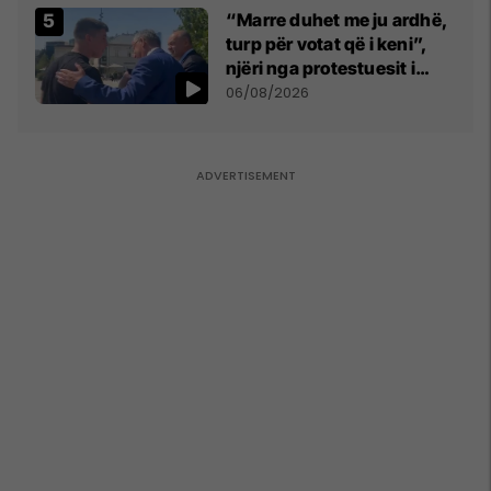
“Marre duhet me ju ardhë,
turp për votat që i keni”,
njëri nga protestuesit i
drejtohet Bedri Hamzës
06/08/2026