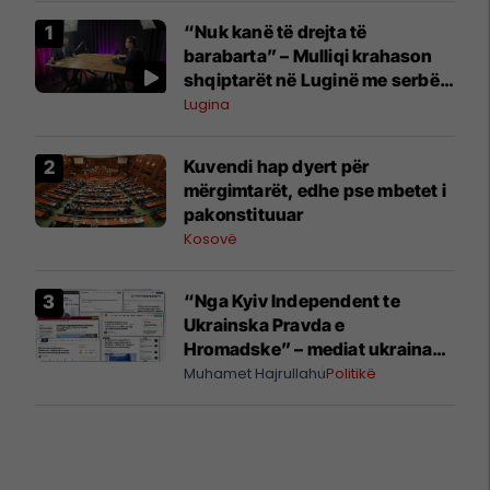
“Nuk kanë të drejta të
barabarta” – Mulliqi krahason
shqiptarët në Luginë me serbët
në Kosovë
Lugina
Kuvendi hap dyert për
mërgimtarët, edhe pse mbetet i
pakonstituuar
Kosovë
“Nga Kyiv Independent te
Ukrainska Pravda e
Hromadske” – mediat ukrainase
shkruajnë për reagimin e
Muhamet Hajrullahu
Politikë
Kosovës ndaj Zelenskyt