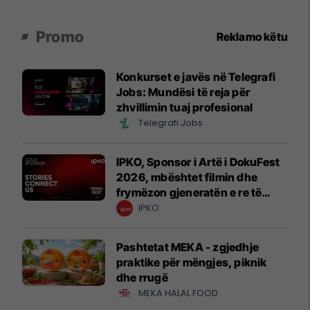
Promo
Reklamo këtu
Konkurset e javës në Telegrafi
Jobs: Mundësi të reja për
zhvillimin tuaj profesional
Telegrafi Jobs
IPKO, Sponsor i Artë i DokuFest
2026, mbështet filmin dhe
frymëzon gjeneratën e re të
krijuesve
IPKO
Pashtetat MEKA - zgjedhje
praktike për mëngjes, piknik
dhe rrugë
MEKA HALAL FOOD