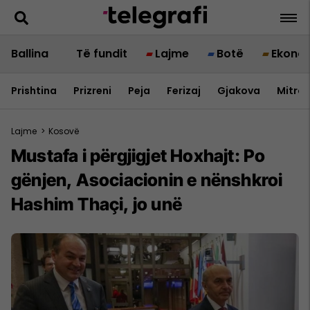
Ballina
Të fundit
Lajme
Botë
Ekono
Prishtina
Prizreni
Peja
Ferizaj
Gjakova
Mitrov
Lajme
>
Kosovë
Mustafa i përgjigjet Hoxhajt: Po
gënjen, Asociacionin e nënshkroi
Hashim Thaçi, jo unë