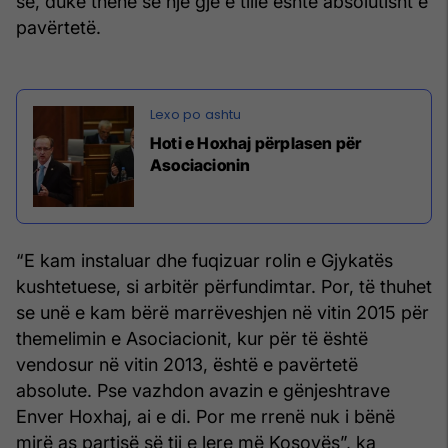
së, duke thënë se një gjë e tillë është absolutisht e
pavërtetë.
​Hoti e Hoxhaj përplasen për
Asociacionin
“E kam instaluar dhe fuqizuar rolin e Gjykatës
kushtetuese, si arbitër përfundimtar. Por, të thuhet
se unë e kam bërë marrëveshjen në vitin 2015 për
themelimin e Asociacionit, kur për të është
vendosur në vitin 2013, është e pavërtetë
absolute. Pse vazhdon avazin e gënjeshtrave
Enver Hoxhaj, ai e di. Por me rrenë nuk i bënë
mirë as partisë së tij e lere më Kosovës”, ka