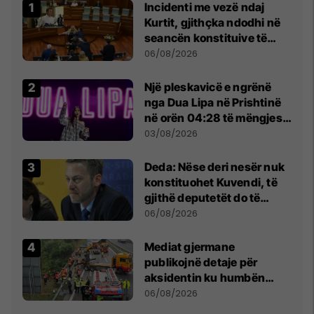
Incidenti me vezë ndaj
Kurtit, gjithçka ndodhi në
seancën konstituive të
Kuvendit
06/08/2026
Një pleskavicë e ngrënë
nga Dua Lipa në Prishtinë
në orën 04:28 të mëngjesit
- dhe bota digjitale serbe
03/08/2026
shpall gjendjen e luftës
Deda: Nëse deri nesër nuk
konstituohet Kuvendi, të
gjithë deputetët do të
bëjnë shkelje të rëndë
06/08/2026
kushtetuese
Mediat gjermane
publikojnë detaje për
aksidentin ku humbën
jetën tre mërgimtarë nga
06/08/2026
Komogllava e Ferizajt