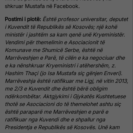
shkruar Mustafa në Facebook.
Postimi i plotë:
Është profesor universitar, deputet
i Kuvendit të Republikës së Kosovës; një kohë
ministër i jashtëm sa kam qenë unë Kryeministër.
Vendimi për themelimin e Asociacionit të
Komunave me Shumicë Serbe, është në
Marrëveshjen e Parë, të cilën e ka negociuar dhe
e ka nënshkruar Kryeministri i atëhershëm, z.
Hashim Thaçi (jo Isa Mustafa siç gënjen Enveri).
Marrëveshja është ratifikuar me Ligj, në vitin 2013,
me 2/3 e Kuvendit dhe është bërë obligim
ndërkombëtar.
Aktgjykimi i Gjykatës Kushtetuese
thotë se Asociacioni do të themelohet ashtu siç
është paraparë me Marrëveshjen e parë e
ratifikuar nga Kuvendi dhe e shpallur nga
Presidentja e Republikës së Kosovës.
Unë kam