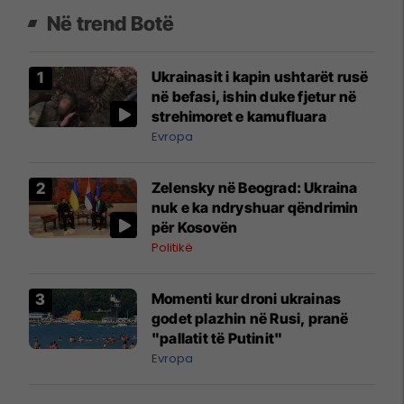
Në trend Botë
Ukrainasit i kapin ushtarët rusë
në befasi, ishin duke fjetur në
strehimoret e kamufluara
Evropa
Zelensky në Beograd: Ukraina
nuk e ka ndryshuar qëndrimin
për Kosovën
Politikë
Momenti kur droni ukrainas
godet plazhin në Rusi, pranë
"pallatit të Putinit"
Evropa