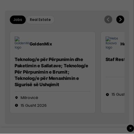
Jobs
Real Estate
GoldenMix
Hebs 
Teknolog/e për Përpunimin dhe
Staf Restora
Paketimin e Sallatave; Teknolog/e
Për Përpunimin e Brumit;
Teknolog/e për Menaxhimin e
Sigurisë së Ushqimit
15 Gusht 20
Mitrovicë
15 Gusht 2026
×