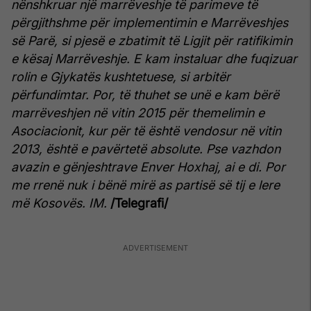
nënshkruar një marrëveshje të parimeve të
përgjithshme për implementimin e Marrëveshjes
së Parë, si pjesë e zbatimit të Ligjit për ratifikimin
e kësaj Marrëveshje.
E kam instaluar dhe fuqizuar
rolin e Gjykatës kushtetuese, si arbitër
përfundimtar. Por, të thuhet se unë e kam bërë
marrëveshjen në vitin 2015 për themelimin e
Asociacionit, kur për të është vendosur në vitin
2013, është e pavërtetë absolute. Pse vazhdon
avazin e gënjeshtrave Enver Hoxhaj, ai e di. Por
me rrenë nuk i bënë mirë as partisë së tij e lere
më Kosovës. IM.
/Telegrafi/