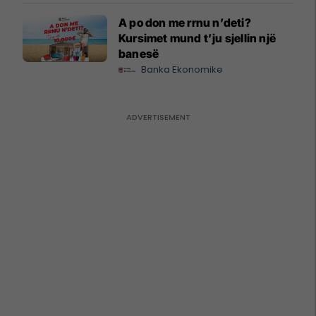
A po don me rrnu n’deti?
Kursimet mund t’ju sjellin një
banesë
Banka Ekonomike