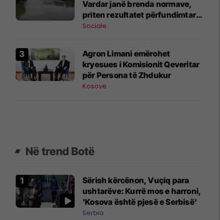
Vardar janë brenda normave,
priten rezultatet përfundimtare
më 4 gusht
Sociale
Agron Limani emërohet
kryesues i Komisionit Qeveritar
për Persona të Zhdukur
Kosovë
Në trend Botë
Sërish kërcënon, Vuçiq para
ushtarëve: Kurrë mos e harroni,
'Kosova është pjesë e Serbisë'
Serbia