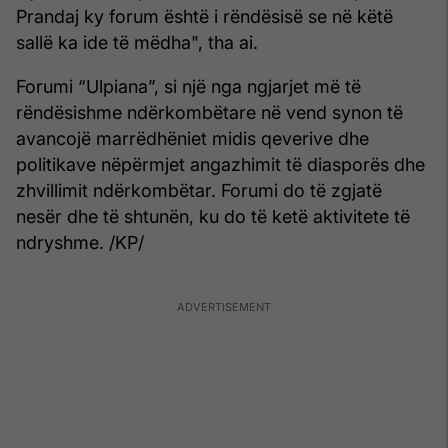
Prandaj ky forum është i rëndësisë se në këtë
sallë ka ide të mëdha", tha ai.
Forumi “Ulpiana”, si një nga ngjarjet më të
rëndësishme ndërkombëtare në vend synon të
avancojë marrëdhëniet midis qeverive dhe
politikave nëpërmjet angazhimit të diasporës dhe
zhvillimit ndërkombëtar. Forumi do të zgjatë
nesër dhe të shtunën, ku do të ketë aktivitete të
ndryshme. /KP/