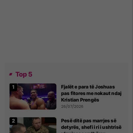
Top 5
Fjalët e para të Joshuas
pas fitores me nokaut ndaj
Kristian Prengës
26/07/2026
Pesë ditë pas marrjes së
detyrës, shefi i ri i ushtrisë