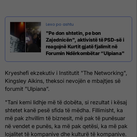
"Pe don shtetin, pe bon
Zajednicën", aktivistë të PSD-së i
reagojnë Kurtit gjatë fjalimit në
Forumin Ndërkombëtar “Ulpiana"
Kryeshefi ekzekutiv i Institutit "The Networking",
Kingsley Aikins, theksoi nevojën e mbajtjes së
forumit "Ulpiana”.
"Tani kemi lidhje më të dobëta, si rezultat i kësaj
shtetet kanë pesë sfida të mëdha. Fillimisht, ka
më pak zhvillim të biznesit, më pak të punësuar
në vendet e punës, ka më pak qetësi, ka më pak
lojalitet të kompanive dhe kulturë të kompanive.