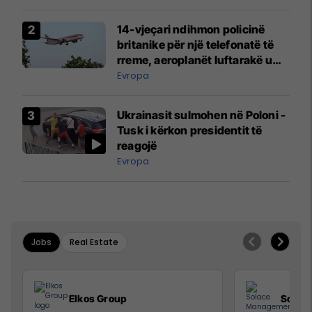
14-vjeçari ndihmon policinë
britanike për një telefonatë të
rreme, aeroplanët luftarakë u
ngritën në ajër për të
Evropa
interceptuar fluturaken e Qatar
Airways që po shkonte drejt
Ukrainasit sulmohen në Poloni -
Mançesterit
Tusk i kërkon presidentit të
reagojë
Evropa
Jobs
Real Estate
Elkos Group
Solac