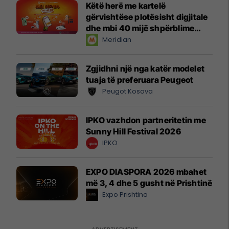
Këtë herë me kartelë
gërvishtëse plotësisht digjitale
dhe mbi 40 mijë shpërblime
instant!
Meridian
Zgjidhni një nga katër modelet
tuaja të preferuara Peugeot
Peugot Kosova
IPKO vazhdon partneritetin me
Sunny Hill Festival 2026
IPKO
EXPO DIASPORA 2026 mbahet
më 3, 4 dhe 5 gusht në Prishtinë
Expo Prishtina