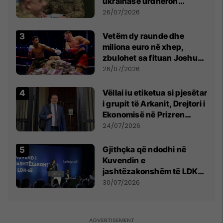
ukrainase urdhëron
kontroll të madh
26/07/2026
Vetëm dy raunde dhe
miliona euro në xhep,
zbulohet sa fituan Joshua
e Prenga
26/07/2026
Vëllai iu etiketua si pjesëtar
i grupit të Arkanit, Drejtori i
Ekonomisë në Prizren
mohon pretendimet
24/07/2026
Gjithçka që ndodhi në
Kuvendin e
jashtëzakonshëm të LDK-
së
30/07/2026