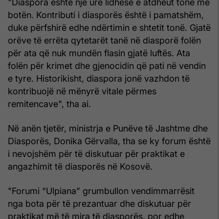
"Diaspora është një urë lidhëse e atdheut tonë me
botën. Kontributi i diasporës është i pamatshëm,
duke përfshirë edhe ndërtimin e shtetit tonë. Gjatë
orëve të errëta qytetarët tanë në diasporë folën
për ata që nuk mundën flasin gjatë luftës. Ata
folën për krimet dhe gjenocidin që pati në vendin
e tyre. Historikisht, diaspora jonë vazhdon të
kontribuojë në mënyrë vitale përmes
remitencave", tha ai.
Në anën tjetër, ministrja e Punëve të Jashtme dhe
Diasporës, Donika Gërvalla, tha se ky forum është
i nevojshëm për të diskutuar për praktikat e
angazhimit të diasporës në Kosovë.
"Forumi “Ulpiana” grumbullon vendimmarrësit
nga bota për të prezantuar dhe diskutuar për
praktikat më të mira të diasporës, por edhe