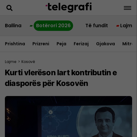
Ballina
Botërori 2026
Të fundit
Lajme
Prishtina
Prizreni
Peja
Ferizaj
Gjakova
Mitrov
Lajme
>
Kosovë
Kurti vlerëson lart kontributin e
diasporës për Kosovën