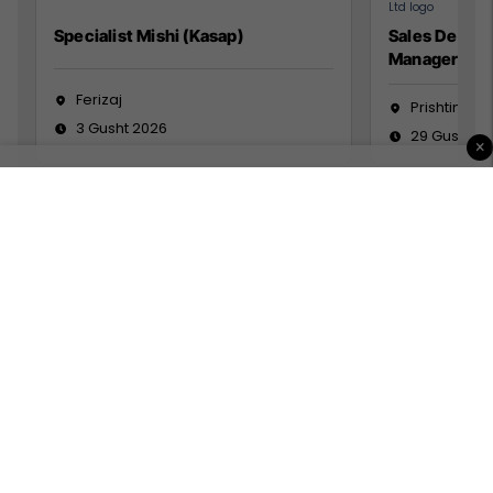
Specialist Mishi (Kasap)
Sales Devel
Manager
Ferizaj
Prishtinë
3 Gusht 2026
29 Gusht 2
×