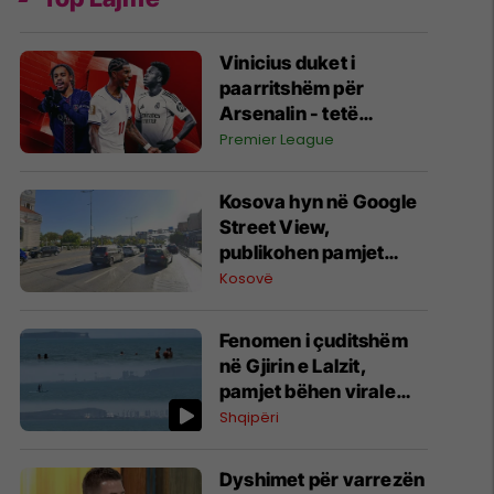
Vinicius duket i
paarritshëm për
Arsenalin - tetë
alternativa si
Premier League
kandidatë kryesorë
për krahun e majtë te
Kosova hyn në Google
Topçinjtë
Street View,
publikohen pamjet
360-gradëshe
Kosovë
Fenomen i çuditshëm
në Gjirin e Lalzit,
pamjet bëhen virale
(Video)
Shqipëri
Dyshimet për varrezën