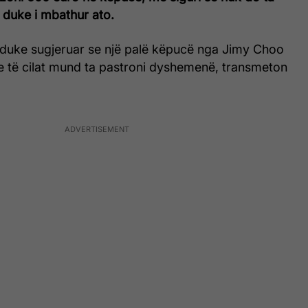
 duke i mbathur ato.
ë duke sugjeruar se një palë këpucë nga Jimy Choo
e të cilat mund ta pastroni dyshemenë, transmeton