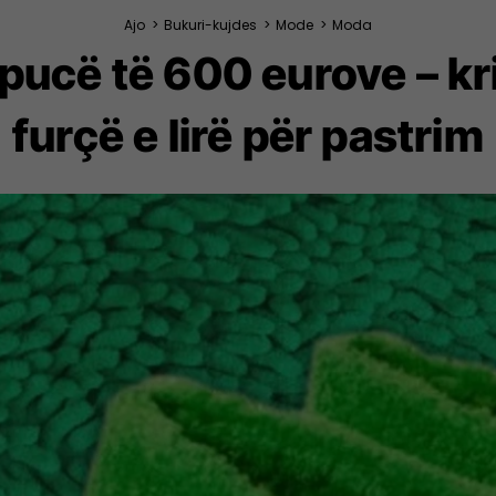
Ajo
>
Bukuri-kujdes
>
Mode
>
Moda
cë të 600 eurove – kri
furçë e lirë për pastrim