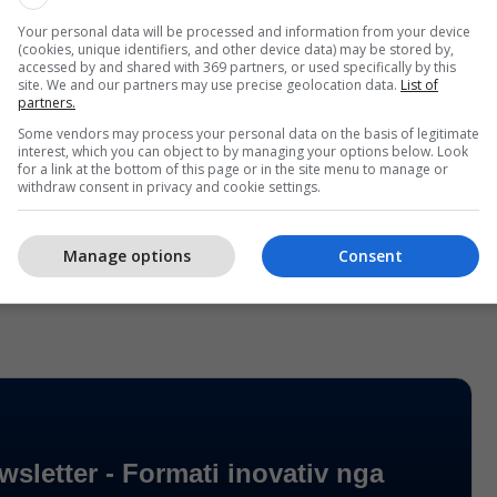
Your personal data will be processed and information from your device
(cookies, unique identifiers, and other device data) may be stored by,
accessed by and shared with 369 partners, or used specifically by this
site. We and our partners may use precise geolocation data.
List of
partners.
Some vendors may process your personal data on the basis of legitimate
interest, which you can object to by managing your options below. Look
for a link at the bottom of this page or in the site menu to manage or
withdraw consent in privacy and cookie settings.
Manage options
Consent