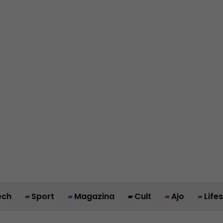
ech
Sport
Magazina
Cult
Ajo
Life