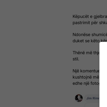
Këpucët e gjelbra
pastrimit për shka
Ndonëse shumicës
duket se këto kë
Thënë më thjesht,
stil.
Një komentues m
kushtojnë më pak
edhe një fotograf