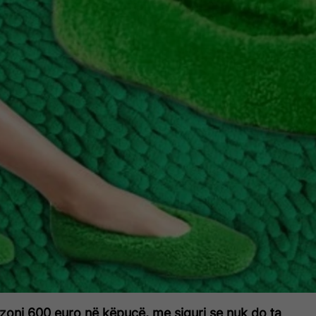
nzoni 600 euro në këpucë, me siguri se nuk do ta