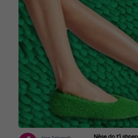
Nëse do t’i shpe