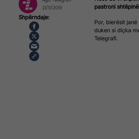
Nga
Telegrafi
pastroni shtëpinë
21/11/2019
Por, blerësit jan
duken si diçka m
Telegrafi.