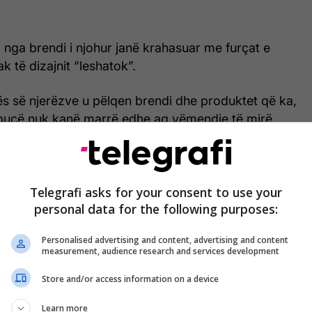
 nga brendi i njohur janë krahasuar me furçat e
k të dizajnit “leshatok”.
 së njerëzve u pëlqen brendi dhe produktet që ka,
pucë nuk kanë marrë edhe aq vëmendje të mirë.
 njerëzit në rrjetet sociale nuk janë mahnitur nga ky
Telegrafi asks for your consent to use your
e emrin Jim Rimmer ka shkruar se “këto këpucë
personal data for the following purposes:
 se 5 sterlina në Amazon”, duke e bashkëngjitur
Personalised advertising and content, advertising and content
i të furçës së pastrimit.
/Telegrafi/
measurement, audience research and services development
Store and/or access information on a device
Learn more