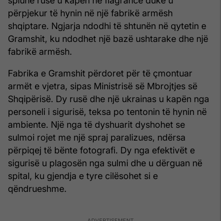
spiunë rusë u kapën në flagrancë duke u
përpjekur të hynin në një fabrikë armësh
shqiptare. Ngjarja ndodhi të shtunën në qytetin e
Gramshit, ku ndodhet një bazë ushtarake dhe një
fabrikë armësh.
Fabrika e Gramshit përdoret për të çmontuar
armët e vjetra, sipas Ministrisë së Mbrojtjes së
Shqipërisë. Dy rusë dhe një ukrainas u kapën nga
personeli i sigurisë, teksa po tentonin të hynin në
ambiente. Një nga të dyshuarit dyshohet se
sulmoi rojet me një spraj paralizues, ndërsa
përpiqej të bënte fotografi. Dy nga efektivët e
sigurisë u plagosën nga sulmi dhe u dërguan në
spital, ku gjendja e tyre cilësohet si e
qëndrueshme.