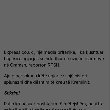
Express.co.uk , një media britanike, i ka kushtuar
hapësirë ngjarjes së ndodhur në uzinën e armëve
në Gramsh, raporton RTSH.
Ajo e përshkuan këtë ngjarje si një histori
spiunazhi dhe dështim të kreu të Kremlinit.
Shkrimi
Putin ka pësuar poshtërim të mëtejshëm, pasi tre