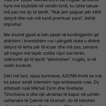
hyre me biçikletë në vendin tonë, ku ishte takuar
më pas me dy të tjerët. “Nuk jam paguar për këtë
detyrë dhe nuk më kanë premtuar para”, është
shprehur.
Me shumë gjasë ai bën pjesë në kontingjentin që
shërbimi i brendshëm rus i përgatit duke u dhënë
detyra të lehta për të kryer dhe më pas, personi
që tregon më tepër zotësi vijon karrierën,
ndërkohë që të tjerët “eliminohen” rrugës, si në
rastin konkret.
Deri më tani, sipas burimeve, A2CNN thotë se nuk
ka pasur asnjë interesim nga ambasada ruse. Dy
shtetasit rusë Mikhail Zorin dhe Svetlana
Timofoeva si dhe një ukrainas të kapur në uzinën
ushtarake të Çekinit në Gramsh, do të hetohen