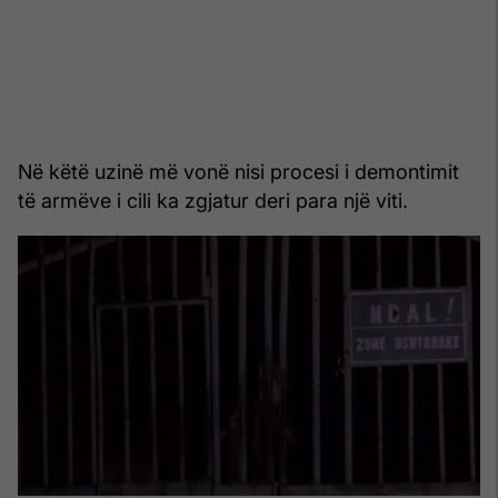
Në këtë uzinë më vonë nisi procesi i demontimit
të armëve i cili ka zgjatur deri para një viti.