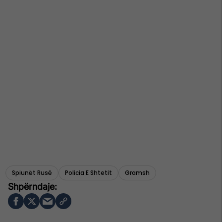
Spiunët Rusë
Policia E Shtetit
Gramsh