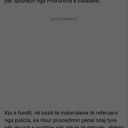
për spiunazh nga Prokuroria e Elbasanit.
Kjo e fundit, në bazë të materialeve të referuara
nga policia, ka nisur procedimin penal ndaj tyre
për akuzat e goditjes për shkak të detyrës, dhënia