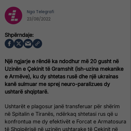
Nga
Telegrafi
23/08/2022
Një ngjarje e rëndë ka ndodhur më 20 gusht në
Uzinën e Çekinit të Gramshit (ish-uzina mekanike
e Armëve), ku dy shtetas rusë dhe një ukrainas
kanë sulmuar me sprej neuro-paralizues dy
ushtarë shqiptarë.
Ushtarët e plagosur janë transferuar për shërim
në Spitalin e Tiranës, ndërkaq shtetasi rus që u
konfrontua me dy efektivët e Forcat e Armatosura
të Shqipërisë në uzinën ushtarake të Çekinit në