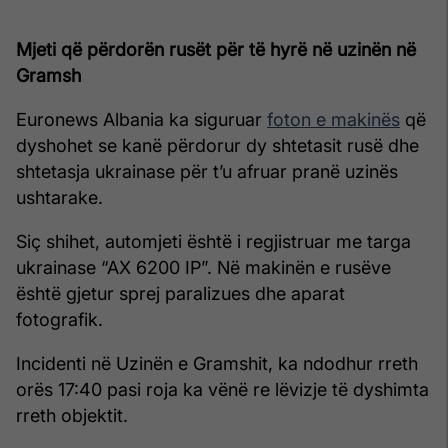
Mjeti që përdorën rusët për të hyrë në uzinën në
Gramsh
Euronews Albania ka siguruar
foton e makinës
që
dyshohet se kanë përdorur dy shtetasit rusë dhe
shtetasja ukrainase për t’u afruar pranë uzinës
ushtarake.
Siç shihet, automjeti është i regjistruar me targa
ukrainase “AX 6200 IP”. Në makinën e rusëve
është gjetur sprej paralizues dhe aparat
fotografik.
Incidenti në Uzinën e Gramshit, ka ndodhur rreth
orës 17:40 pasi roja ka vënë re lëvizje të dyshimta
rreth objektit.