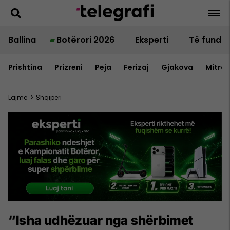
Ballina
Botërori 2026
Eksperti
Të fundit
Prishtina
Prizreni
Peja
Ferizaj
Gjakova
Mitrov
Lajme
>
Shqipëri
“Isha udhëzuar nga shërbimet