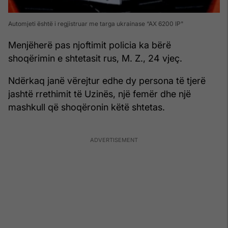
Automjeti është i regjistruar me targa ukrainase “AX 6200 IP"
Menjëherë pas njoftimit policia ka bërë
shoqërimin e shtetasit rus, M. Z., 24 vjeç.
Ndërkaq janë vërejtur edhe dy persona të tjerë
jashtë rrethimit të Uzinës, një femër dhe një
mashkull që shoqëronin këtë shtetas.