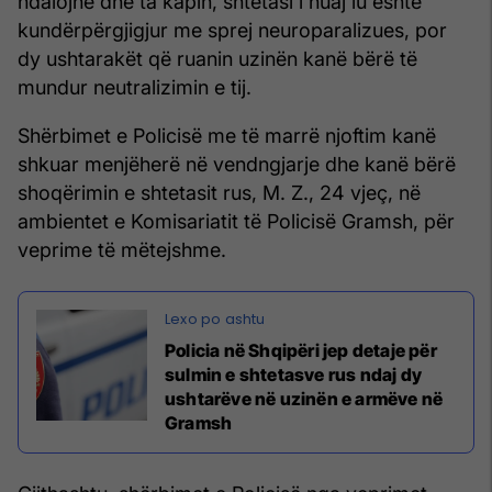
ndalojnë dhe ta kapin, shtetasi i huaj iu është
kundërpërgjigjur me sprej neuroparalizues, por
dy ushtarakët që ruanin uzinën kanë bërë të
mundur neutralizimin e tij.
Shërbimet e Policisë me të marrë njoftim kanë
shkuar menjëherë në vendngjarje dhe kanë bërë
shoqërimin e shtetasit rus, M. Z., 24 vjeç, në
ambientet e Komisariatit të Policisë Gramsh, për
veprime të mëtejshme.
Policia në Shqipëri jep detaje për
sulmin e shtetasve rus ndaj dy
ushtarëve në uzinën e armëve në
Gramsh