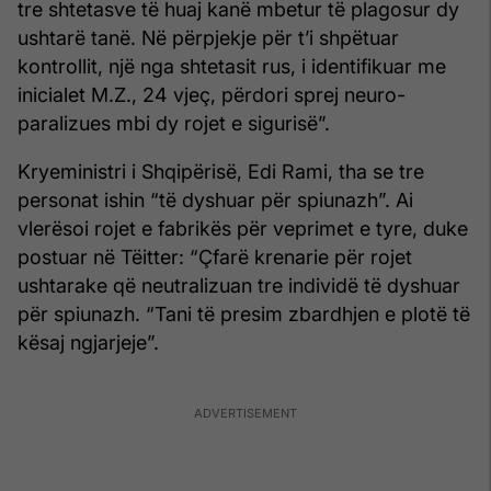
tre shtetasve të huaj kanë mbetur të plagosur dy
ushtarë tanë. Në përpjekje për t’i shpëtuar
kontrollit, një nga shtetasit rus, i identifikuar me
inicialet M.Z., 24 vjeç, përdori sprej neuro-
paralizues mbi dy rojet e sigurisë”.
Kryeministri i Shqipërisë, Edi Rami, tha se tre
personat ishin “të dyshuar për spiunazh”. Ai
vlerësoi rojet e fabrikës për veprimet e tyre, duke
postuar në Tëitter: “Çfarë krenarie për rojet
ushtarake që neutralizuan tre individë të dyshuar
për spiunazh. “Tani të presim zbardhjen e plotë të
kësaj ngjarjeje”.