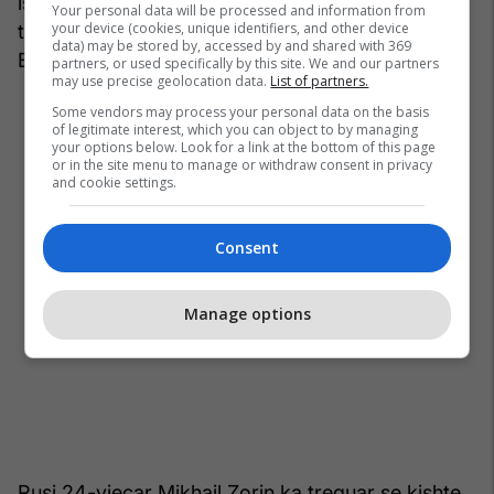
ishte udhëzuar nga shërbimi i brendshëm rus për
Your personal data will be processed and information from
your device (cookies, unique identifiers, and other device
të fotografuar uzina dhe objekte ushtarake në
data) may be stored by, accessed by and shared with 369
Ballkan.
partners, or used specifically by this site. We and our partners
may use precise geolocation data.
List of partners.
Some vendors may process your personal data on the basis
of legitimate interest, which you can object to by managing
your options below. Look for a link at the bottom of this page
or in the site menu to manage or withdraw consent in privacy
and cookie settings.
Consent
Manage options
Rusi 24-vjeçar Mikhail Zorin ka treguar se kishte