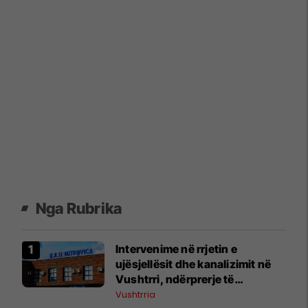
Nga Rubrika
Intervenime në rrjetin e
ujësjellësit dhe kanalizimit në
Vushtrri, ndërprerje të
furnizimit me ujë
Vushtrria