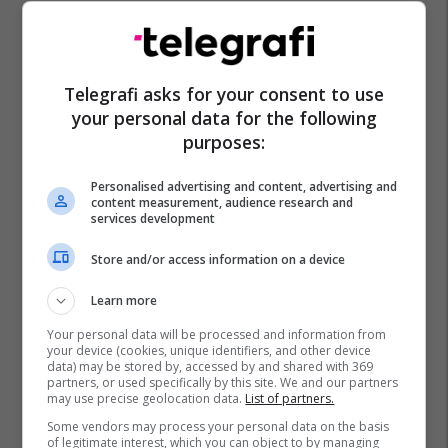
Telegrafi asks for your consent to use
your personal data for the following
purposes:
Personalised advertising and content, advertising and
content measurement, audience research and
services development
Vushtrria Lokale
Ujesjellësi
Kru Mitrovica
Store and/or access information on a device
Learn more
Your personal data will be processed and information from
your device (cookies, unique identifiers, and other device
data) may be stored by, accessed by and shared with 369
partners, or used specifically by this site. We and our partners
may use precise geolocation data.
List of partners.
Some vendors may process your personal data on the basis
of legitimate interest, which you can object to by managing