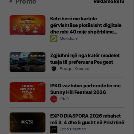
Promo
Reklamo këtu
Këtë herë me kartelë
gërvishtëse plotësisht digjitale
dhe mbi 40 mijë shpërblime
instant!
Meridian
Zgjidhni një nga katër modelet
tuaja të preferuara Peugeot
Peugot Kosova
IPKO vazhdon partneritetin me
Sunny Hill Festival 2026
IPKO
EXPO DIASPORA 2026 mbahet
më 3, 4 dhe 5 gusht në Prishtinë
Expo Prishtina