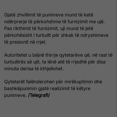
Gjatë zhvillimit të punimeve mund të ketë
ndërprerje të përkohshme të furnizimit me ujë.
Pas rikthimit të furnizimit, uji mund të jetë
përkohësisht i turbullt për shkak të ndryshimeve
të presionit në rrjet.
Autoritetet u bëjnë thirrje qytetarëve që, në rast të
turbullirës së ujit, ta lënë atë të rrjedhë për disa
minuta derisa të kthjellohet.
Qytetarët falënderohen për mirëkuptimin dhe
bashkëpunimin gjatë realizimit të këtyre
punimeve.
/Telegrafi/