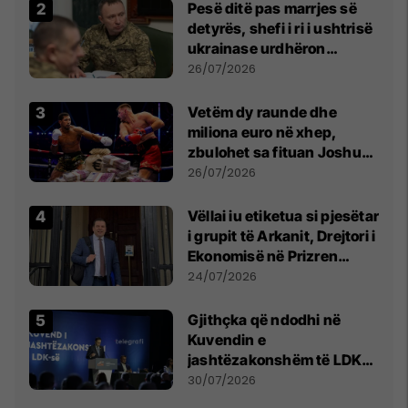
Pesë ditë pas marrjes së
detyrës, shefi i ri i ushtrisë
ukrainase urdhëron
kontroll të madh
26/07/2026
Vetëm dy raunde dhe
miliona euro në xhep,
zbulohet sa fituan Joshua
e Prenga
26/07/2026
Vëllai iu etiketua si pjesëtar
i grupit të Arkanit, Drejtori i
Ekonomisë në Prizren
mohon pretendimet
24/07/2026
Gjithçka që ndodhi në
Kuvendin e
jashtëzakonshëm të LDK-
së
30/07/2026