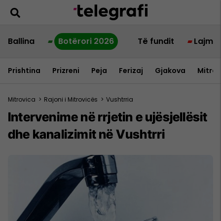
Ballina
Botërori 2026
Të fundit
Lajme
Prishtina
Prizreni
Peja
Ferizaj
Gjakova
Mitrov
Mitrovica
>
Rajoni i Mitrovicës
>
Vushtrria
Intervenime në rrjetin e ujësjellësit
dhe kanalizimit në Vushtrri