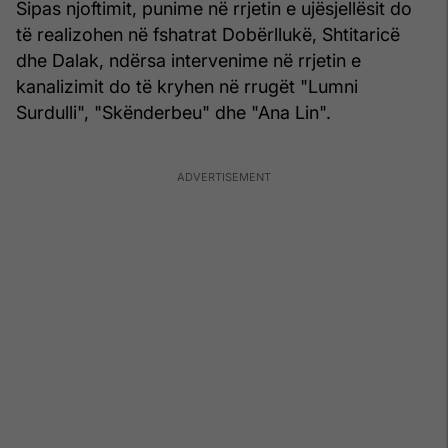
Sipas njoftimit, punime në rrjetin e ujësjellësit do
të realizohen në fshatrat Dobërllukë, Shtitaricë
dhe Dalak, ndërsa intervenime në rrjetin e
kanalizimit do të kryhen në rrugët "Lumni
Surdulli", "Skënderbeu" dhe "Ana Lin".