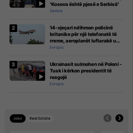
'Kosova është pjesë e Serbisë'
Serbia
14-vjeçari ndihmon policinë
britanike për një telefonatë të
rreme, aeroplanët luftarakë u
ngritën në ajër për të
Evropa
interceptuar fluturaken e Qatar
Airways që po shkonte drejt
Ukrainasit sulmohen në Poloni -
Mançesterit
Tusk i kërkon presidentit të
reagojë
Evropa
Jobs
Real Estate