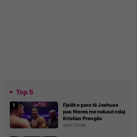
Top 5
Fjalët e para të Joshuas
pas fitores me nokaut ndaj
Kristian Prengës
26/07/2026