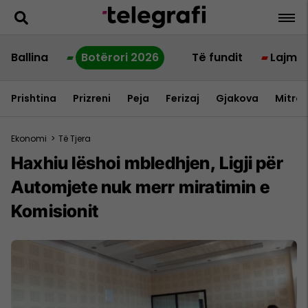
Ballina
Botërori 2026
Të fundit
Lajme
Prishtina
Prizreni
Peja
Ferizaj
Gjakova
Mitrov
Ekonomi
>
Të Tjera
Haxhiu lëshoi mbledhjen, Ligji për
Automjete nuk merr miratimin e
Komisionit