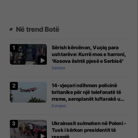
Në trend Botë
Sërish kërcënon, Vuçiq para
ushtarëve: Kurrë mos e harroni,
'Kosova është pjesë e Serbisë'
Serbia
14-vjeçari ndihmon policinë
britanike për një telefonatë të
rreme, aeroplanët luftarakë u
ngritën në ajër për të
Evropa
interceptuar fluturaken e Qatar
Airways që po shkonte drejt
Ukrainasit sulmohen në Poloni -
Mançesterit
Tusk i kërkon presidentit të
reagojë