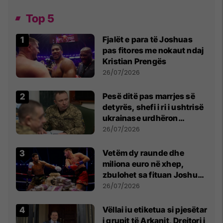
Top 5
Fjalët e para të Joshuas
pas fitores me nokaut ndaj
Kristian Prengës
26/07/2026
Pesë ditë pas marrjes së
detyrës, shefi i ri i ushtrisë
ukrainase urdhëron
kontroll të madh
26/07/2026
Vetëm dy raunde dhe
miliona euro në xhep,
zbulohet sa fituan Joshua
e Prenga
26/07/2026
Vëllai iu etiketua si pjesëtar
i grupit të Arkanit, Drejtori i