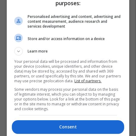
purposes:
Personalised advertising and content, advertising and
content measurement, audience research and
services development
Store and/or access information on a device
Learn more
Your personal data will be processed and information from
your device (cookies, unique identifiers, and other device
data) may be stored by, accessed by and shared with 369
partners, or used specifically by this site. We and our partners
may use precise geolocation data.
List of partners.
Some vendors may process your personal data on the basis
of legitimate interest, which you can object to by managing
your options below. Look for a link at the bottom of this page
or in the site menu to manage or withdraw consent in privacy
and cookie settings.
Ligji Për Automjete
Bekim Haxhiu
Komisioni Për Bujqësi
Consent