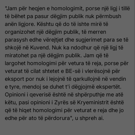
"Jam për heqjen e homologimit, porse një ligj i tillë
të bëhet pa pasur dëgjim publik nuk përmbush
anën ligjore. Kështu që do të ishte mirë të
organizohet një dëgjim publik, të merren
parasysh edhe vërejtjet dhe sugjerimet para se të
shkojë në Kuvend. Nuk ka ndodhur që një ligj të
miratohet pa një dëgjim publik. Jam që të
largohet homologimi për vetura të reja, porse për
veturat të cilat shtetet e BE-së i vlerësojnë për
eksport por nuk i lejojnë të qarkullojnë në vendin
e tyre, mendoj se duhet t'i dëgjojmë ekspertët.
Opinioni i qeverisë është në shpërputhje me atë
këtu, pasi opinioni i Zyrës së Kryeministrit është
që të hiqet homologimi për veturat e reja dhe jo
edhe për ato të përdorura", u shpreh ai.