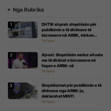
Nga Rubrika
DHTIK shpreh shqetësim për
publikimin e të dhënave të
bizneseve në ARBK, kërkon
ndërhyrje urgjente të
Të Tjera
institucioneve
Ajvazi: Shqetësim serioz situata
me të dhënat e bizneseve në
faqen e ARBK-së
Të Tjera
Shqetësimet për publikimin e të
dhënave nga ARBK-ja,
deklarohet MINTI
Të Tjera