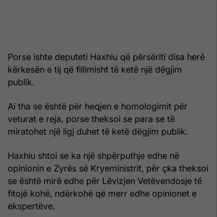
Porse ishte deputeti Haxhiu që përsëriti disa herë
kërkesën e tij që fillimisht të ketë një dëgjim
publik.
Ai tha se është për heqjen e homologimit për
veturat e reja, porse theksoi se para se të
miratohet një ligj duhet të ketë dëgjim publik.
Haxhiu shtoi se ka një shpërputhje edhe në
opinionin e Zyrës së Kryeministrit, për çka theksoi
se është mirë edhe për Lëvizjen Vetëvendosje të
fitojë kohë, ndërkohë që merr edhe opinionet e
ekspertëve.