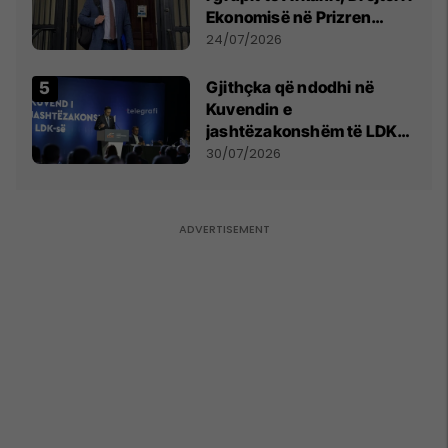
Ekonomisë në Prizren
mohon pretendimet
24/07/2026
Gjithçka që ndodhi në
Kuvendin e
jashtëzakonshëm të LDK-
së
30/07/2026