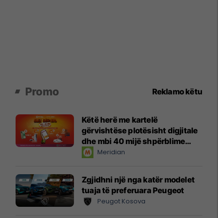
Promo
Reklamo këtu
Këtë herë me kartelë
gërvishtëse plotësisht digjitale
dhe mbi 40 mijë shpërblime
instant!
Meridian
Zgjidhni një nga katër modelet
tuaja të preferuara Peugeot
Peugot Kosova