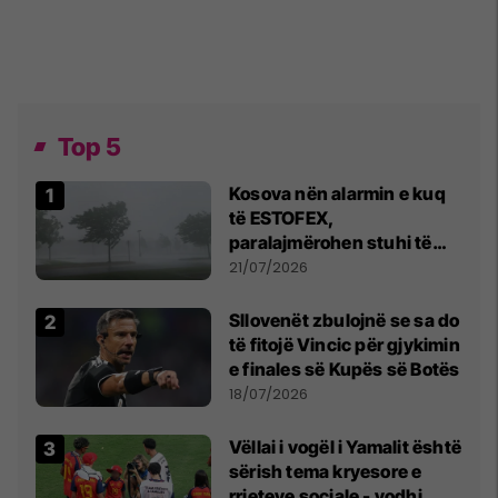
Top 5
Kosova nën alarmin e kuq
të ESTOFEX,
paralajmërohen stuhi të
fuqishme me breshër dhe
21/07/2026
erëra të forta
Sllovenët zbulojnë se sa do
të fitojë Vincic për gjykimin
e finales së Kupës së Botës
18/07/2026
Vëllai i vogël i Yamalit është
sërish tema kryesore e
rrjeteve sociale - vodhi