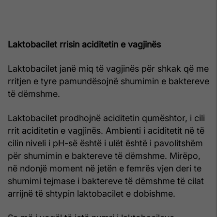
Laktobacilet rrisin aciditetin e vagjinës
Laktobacilet janë miq të vagjinës për shkak që me
rritjen e tyre pamundësojnë shumimin e baktereve
të dëmshme.
Laktobacilet prodhojnë aciditetin qumështor, i cili
rrit aciditetin e vagjinës. Ambienti i aciditetit në të
cilin niveli i pH-së është i ulët është i pavolitshëm
për shumimin e baktereve të dëmshme. Mirëpo,
në ndonjë moment në jetën e femrës vjen deri te
shumimi tejmase i baktereve të dëmshme të cilat
arrijnë të shtypin laktobacilet e dobishme.