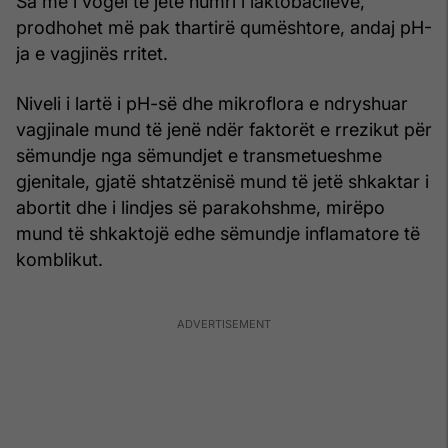
Sa më i vogël të jetë numri i laktobacileve,
prodhohet më pak thartirë qumështore, andaj pH-
ja e vagjinës rritet.
Niveli i lartë i pH-së dhe mikroflora e ndryshuar
vagjinale mund të jenë ndër faktorët e rrezikut për
sëmundje nga sëmundjet e transmetueshme
gjenitale, gjatë shtatzënisë mund të jetë shkaktar i
abortit dhe i lindjes së parakohshme, mirëpo
mund të shkaktojë edhe sëmundje inflamatore të
komblikut.