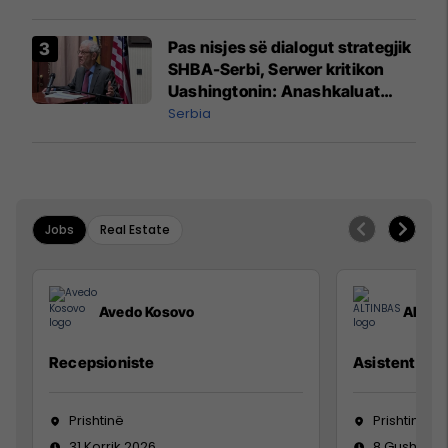
Pas nisjes së dialogut strategjik
SHBA-Serbi, Serwer kritikon
Uashingtonin: Anashkaluat
Banjskën, sulmin ndaj KFOR-it
Serbia
dhe rrëmbimin e Policëve të
Kosovës
Jobs
Real Estate
Avedo Kosovo
ALTIN
Recepsioniste
Asistente e S
Prishtinë
Prishtinë
31 Korrik 2026
8 Gusht 20