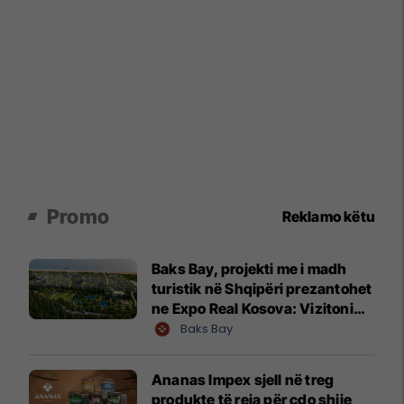
Promo
Reklamo këtu
Baks Bay, projekti me i madh
turistik në Shqipëri prezantohet
ne Expo Real Kosova: Vizitoni
shtandin dhe zbuloni
Baks Bay
mundësitë e investimit
Ananas Impex sjell në treg
produkte të reja për çdo shije