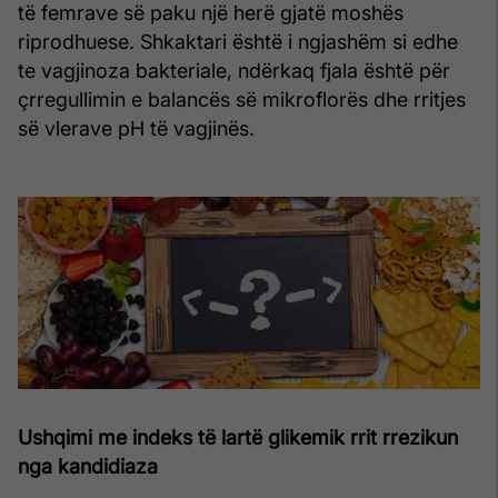
të femrave së paku një herë gjatë moshës
riprodhuese. Shkaktari është i ngjashëm si edhe
te vagjinoza bakteriale, ndërkaq fjala është për
çrregullimin e balancës së mikroflorës dhe rritjes
së vlerave pH të vagjinës.
Ushqimi me indeks të lartë glikemik rrit rrezikun
nga kandidiaza