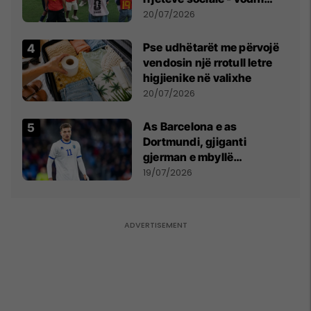
vëmendjen pas finales së
20/07/2026
Kupës së Botës
Pse udhëtarët me përvojë
vendosin një rrotull letre
higjienike në valixhe
20/07/2026
As Barcelona e as
Dortmundi, gjiganti
gjerman e mbyllë
marrëveshjen për Fisnik
19/07/2026
Asllanin