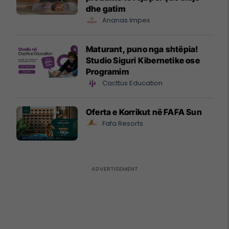
dhe gatim
Ananas Impex
Maturant, puno nga shtëpia!
Studio Siguri Kibernetike ose
Programim
Cacttus Education
Oferta e Korrikut në FAFA Sun
Fafa Resorts