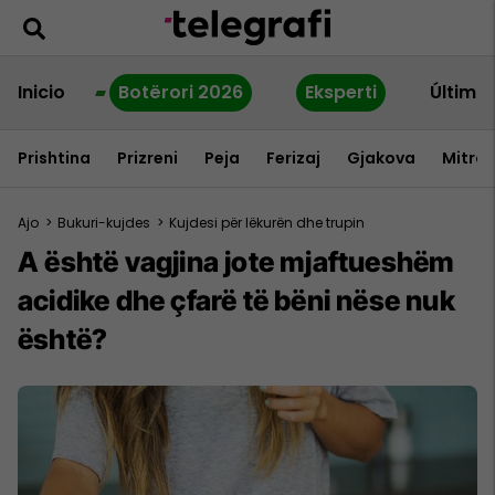
Inicio
Botërori 2026
Eksperti
Última
Prishtina
Prizreni
Peja
Ferizaj
Gjakova
Mitrov
Ajo
>
Bukuri-kujdes
>
Kujdesi për lëkurën dhe trupin
A është vagjina jote mjaftueshëm
acidike dhe çfarë të bëni nëse nuk
është?