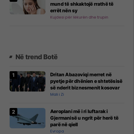
mund të shkaktojë rrathë të
errët nën sy
Kujdesi për lëkurën dhe trupin
Në trend Botë
Dritan Abazoviqi merret në
pyetje për dhënien e shtetësisë
së nderit biznesmenit kosovar
Mali i Zi
Aeroplani më i ri luftarak i
Gjermanisë u ngrit për herë të
parë në qiell
Evropa