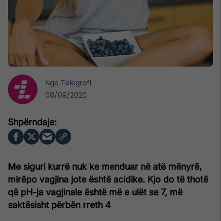
Nga
Telegrafi
08/09/2020
Me siguri kurrë nuk ke menduar në atë mënyrë,
mirëpo vagjina jote është acidike. Kjo do të thotë
që pH-ja vagjinale është më e ulët se 7, më
saktësisht përbën rreth 4