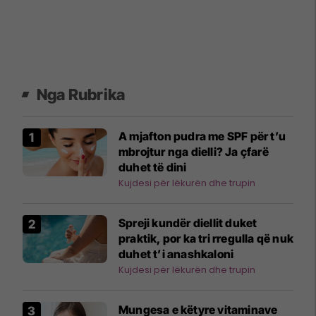
Nga Rubrika
A mjafton pudra me SPF për t’u
mbrojtur nga dielli? Ja çfarë
duhet të dini
Kujdesi për lëkurën dhe trupin
Spreji kundër diellit duket
praktik, por ka tri rregulla që nuk
duhet t’i anashkaloni
Kujdesi për lëkurën dhe trupin
Mungesa e këtyre vitaminave