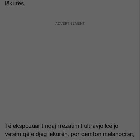
lëkurës.
Të ekspozuarit ndaj rrezatimit ultravjollcë jo
vetëm që e djeg lëkurën, por dëmton melanocitet,