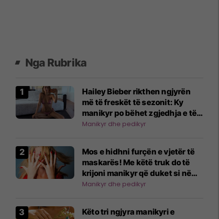
Nga Rubrika
Hailey Bieber rikthen ngjyrën
më të freskët të sezonit: Ky
manikyr po bëhet zgjedhja e të
famshmeve
Manikyr dhe pedikyr
Mos e hidhni furçën e vjetër të
maskarës! Me këtë truk do të
krijoni manikyr që duket si në
sallon
Manikyr dhe pedikyr
Këto tri ngjyra manikyri e