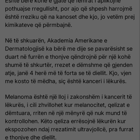
Është bërë kohë e gjatë që femrat i aplikojnë
pothuajse rregullisht, por ajo që shpesh harrojmë
është rreziku që na kanoset dhe kjo, jo vetëm prej
kimikateve që përmbajnë.
Në të shkuarën, Akademia Amerikane e
Dermatologjisë ka bërë me dije se pavarësisht se
duart në furrën e thonjve qëndrojnë për një kohë
shumë të shkurtër, rrezet e dëmshme që gjenden
atje, janë 4 herë më të forta se të diellit. Kjo, vjen
me kosto të mëdha, siç është kanceri i lëkurës.
Melanoma është një lloj i zakonshëm i kancerit të
lëkurës, i cili zhvillohet kur melanocitet, qelizat e
dëmtuara, rriten në një mënyrë që nuk mund të
kontrollohen. Këto qeliza errësojnë lëkurën kur
ekspozohen ndaj rrezatimit ultravjollcë, pra furrat
e thonjve dhe diellit.