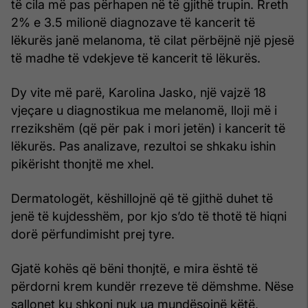
të cila më pas përhapen në të gjithë trupin. Rreth
2% e 3.5 milionë diagnozave të kancerit të
lëkurës janë melanoma, të cilat përbëjnë një pjesë
të madhe të vdekjeve të kancerit të lëkurës.
Dy vite më parë, Karolina Jasko, një vajzë 18
vjeçare u diagnostikua me melanomë, lloji më i
rrezikshëm (që për pak i mori jetën) i kancerit të
lëkurës. Pas analizave, rezultoi se shkaku ishin
pikërisht thonjtë me xhel.
Dermatologët, këshillojnë që të gjithë duhet të
jenë të kujdesshëm, por kjo s’do të thotë të hiqni
dorë përfundimisht prej tyre.
Gjatë kohës që bëni thonjtë, e mira është të
përdorni krem kundër rrezeve të dëmshme. Nëse
sallonet ku shkoni nuk ua mundësojnë këtë,