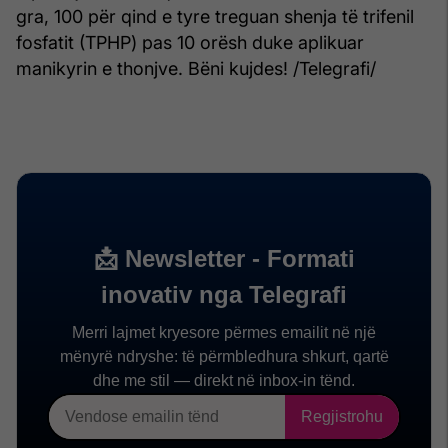
gra, 100 për qind e tyre treguan shenja të trifenil
fosfatit (TPHP) pas 10 orësh duke aplikuar
manikyrin e thonjve. Bëni kujdes! /Telegrafi/