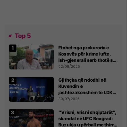
Top 5
Ftohet nga prokuroria e
Kosovës për krime lufte,
ish-gjenerali serb thotë se
dikush e tradhtoi në
02/08/2026
Beograd
Gjithçka që ndodhi në
Kuvendin e
jashtëzakonshëm të LDK-
së
30/07/2026
“Vrisni, vrisni shqiptarët”,
skandal në UFC Beograd:
Buzukja u përball me thirrje