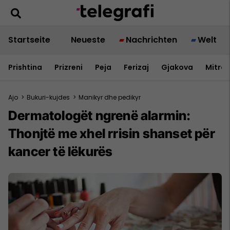
Startseite
Neueste
Nachrichten
Welt
Prishtina
Prizreni
Peja
Ferizaj
Gjakova
Mitrov
Ajo
>
Bukuri-kujdes
>
Manikyr dhe pedikyr
Dermatologët ngrenë alarmin:
Thonjtë me xhel rrisin shanset për
kancer të lëkurës