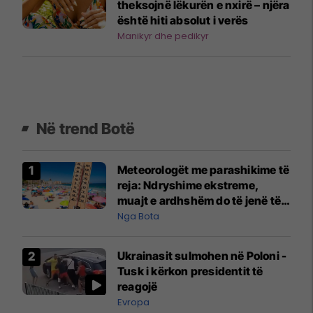
theksojnë lëkurën e nxirë – njëra
është hiti absolut i verës
Manikyr dhe pedikyr
Në trend Botë
Meteorologët me parashikime të
reja: Ndryshime ekstreme,
muajt e ardhshëm do të jenë të
pazakontë
Nga Bota
Ukrainasit sulmohen në Poloni -
Tusk i kërkon presidentit të
reagojë
Evropa