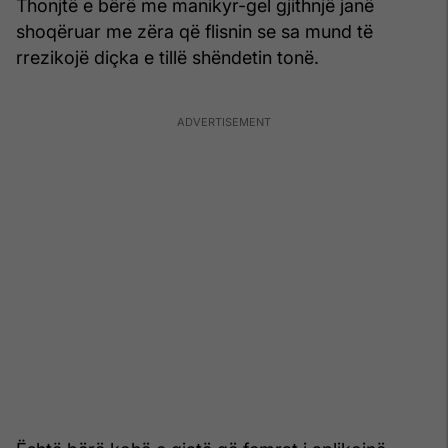
Thonjtë e bërë me manikyr-gel gjithnjë janë
shoqëruar me zëra që flisnin se sa mund të
rrezikojë diçka e tillë shëndetin tonë.