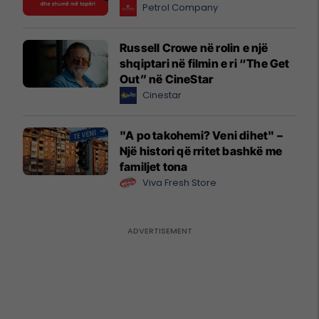
Petrol Company
Russell Crowe në rolin e një
shqiptari në filmin e ri “The Get
Out” në CineStar
Cinestar
"A po takohemi? Veni dihet" –
Një histori që rritet bashkë me
familjet tona
Viva Fresh Store