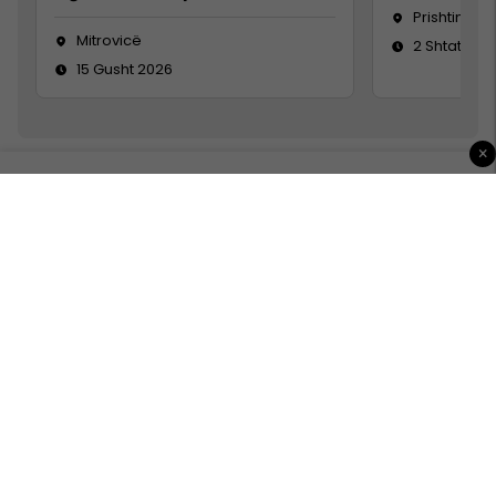
Prishtinë
Mitrovicë
2 Shtator 2
15 Gusht 2026
×