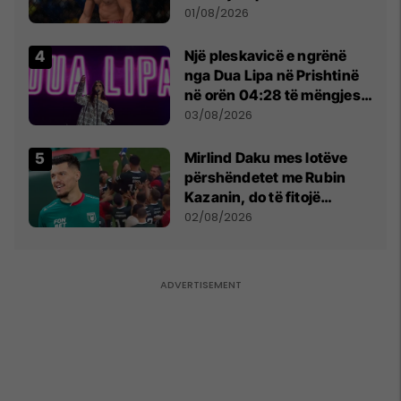
anti-shqiptare nga
01/08/2026
tribunat
Një pleskavicë e ngrënë
nga Dua Lipa në Prishtinë
në orën 04:28 të mëngjesit
- dhe bota digjitale serbe
03/08/2026
shpall gjendjen e luftës
Mirlind Daku mes lotëve
përshëndetet me Rubin
Kazanin, do të fitojë
miliona te Spartak Moska
02/08/2026