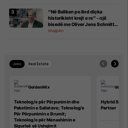
“Në Ballkan po lind diçka
historikisht krejt e re” - një
bisedë me Oliver Jens Schmitt
mbi protestat në Shqipëri dhe të
Shqipëri
kaluarën e rajonit
Jobs
Real Estate
GoldenMix
sunci
Teknolog/e për Përpunimin dhe
Hybrid Senio
Paketimin e Sallatave; Teknolog/e
Partner
Për Përpunimin e Brumit;
Teknolog/e për Menaxhimin e
Sigurisë së Ushqimit