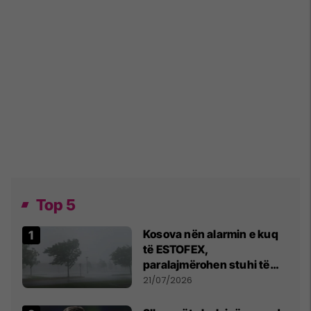
Top 5
Kosova nën alarmin e kuq
të ESTOFEX,
paralajmërohen stuhi të
fuqishme me breshër dhe
21/07/2026
erëra të forta