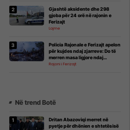
Gjashtë aksidente dhe 298
gjoba për 24 orë në rajonin e
Ferizajt
Lajme
Policia Rajonale e Ferizajt apelon
për kujdes ndaj zjarreve: Do të
merren masa ligjore ndaj
shkaktarëve
Rajoni i Ferizajt
Në trend Botë
Dritan Abazoviqi merret në
pyetje për dhënien e shtetësisë