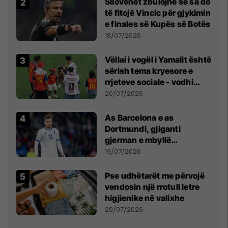
Sllovenët zbulojnë se sa do
të fitojë Vincic për gjykimin
e finales së Kupës së Botës
18/07/2026
Vëllai i vogël i Yamalit është
sërish tema kryesore e
rrjeteve sociale - vodhi
vëmendjen pas finales së
20/07/2026
Kupës së Botës
As Barcelona e as
Dortmundi, gjiganti
gjerman e mbyllë
marrëveshjen për Fisnik
19/07/2026
Asllanin
Pse udhëtarët me përvojë
vendosin një rrotull letre
higjienike në valixhe
20/07/2026