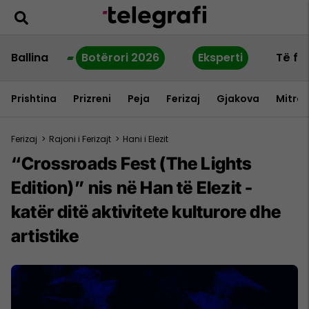
Ballina
Botërori 2026
Eksperti
Të fu
Prishtina
Prizreni
Peja
Ferizaj
Gjakova
Mitrov
Ferizaj
>
Rajoni i Ferizajt
>
Hani i Elezit
“Crossroads Fest (The Lights
Edition)” nis në Han të Elezit -
katër ditë aktivitete kulturore dhe
artistike