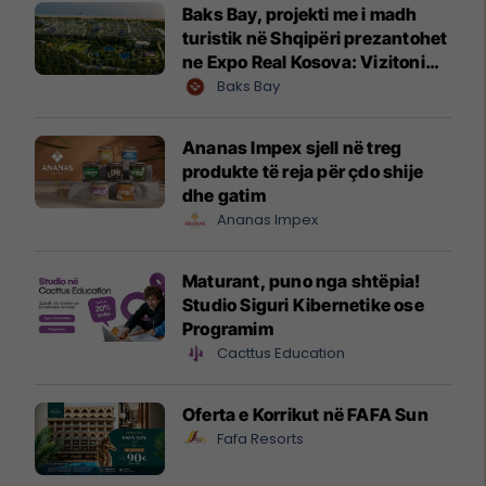
Baks Bay, projekti me i madh
turistik në Shqipëri prezantohet
ne Expo Real Kosova: Vizitoni
shtandin dhe zbuloni
Baks Bay
mundësitë e investimit
Ananas Impex sjell në treg
produkte të reja për çdo shije
dhe gatim
Ananas Impex
Maturant, puno nga shtëpia!
Studio Siguri Kibernetike ose
Programim
Cacttus Education
Oferta e Korrikut në FAFA Sun
Fafa Resorts