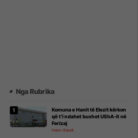
Nga Rubrika
Komuna e Hanit të Elezit kërkon
që t'i ndahet buxhet UShA-it në
Ferizaj
Hani i Elezit