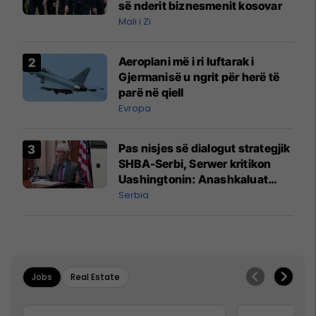
së nderit biznesmenit kosovar
Mali i Zi
Aeroplani më i ri luftarak i
Gjermanisë u ngrit për herë të
parë në qiell
Evropa
Pas nisjes së dialogut strategjik
SHBA-Serbi, Serwer kritikon
Uashingtonin: Anashkaluat
Banjskën, sulmin ndaj KFOR-it
Serbia
dhe rrëmbimin e Policëve të
Kosovës
Jobs
Real Estate