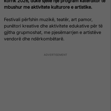
korrik 2026, duke sjellë një program katërditor të
mbushur me aktivitete kulturore e artistike.
Festivali përfshin muzikë, teatër, art pamor,
punëtori kreative dhe aktivitete edukative për të
gjitha grupmoshat, me pjesëmarrjen e artistëve
vendorë dhe ndërkombëtarë.