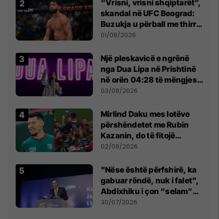
“Vrisni, vrisni shqiptarët”,
skandal në UFC Beograd:
Buzukja u përball me thirrje
anti-shqiptare nga
01/08/2026
tribunat
Një pleskavicë e ngrënë
nga Dua Lipa në Prishtinë
në orën 04:28 të mëngjesit
- dhe bota digjitale serbe
03/08/2026
shpall gjendjen e luftës
Mirlind Daku mes lotëve
përshëndetet me Rubin
Kazanin, do të fitojë
miliona te Spartak Moska
02/08/2026
"Nëse është përfshirë, ka
gabuar rëndë, nuk i falet",
Abdixhiku i çon “selam”
Përparim Ramës
30/07/2026