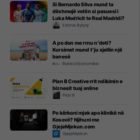
Si Bernardo Silva mund ta
dëshmojë vetën si pasuesi i
Luka Modricit te Real Madridi?
Edonis Bytyqi
A po don me rrnu n’deti?
Kursimet mund t’ju sjellin një
banesë
Banka Ekonomike
Plan B Creative rrit ndikimin e
biznesit tuaj online
Plan B
Po kërkoni mjek apo klinikë në
Kosovë? Njihuni me
GjejeMjekun.com
GjejeMjekun