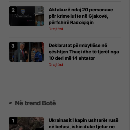
Aktakuzë ndaj 20 personave
për krime lufte në Gjakovë,
përfshirë Radoiçiqin
Drejtësi
Deklaratat përmbyllëse në
çështjen Thaçi dhe të tjerët nga
10 deri më 14 shtator
Drejtësi
Në trend Botë
Ukrainasit i kapin ushtarët rusë
në befasi, ishin duke fjetur në