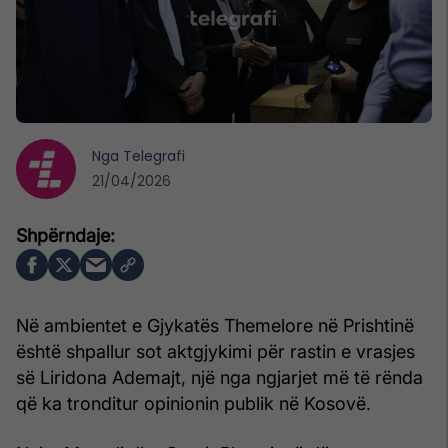
Nga
Telegrafi
21/04/2026
Në ambientet e Gjykatës Themelore në Prishtinë
është shpallur sot aktgjykimi për rastin e vrasjes
së Liridona Ademajt, një nga ngjarjet më të rënda
që ka tronditur opinionin publik në Kosovë.