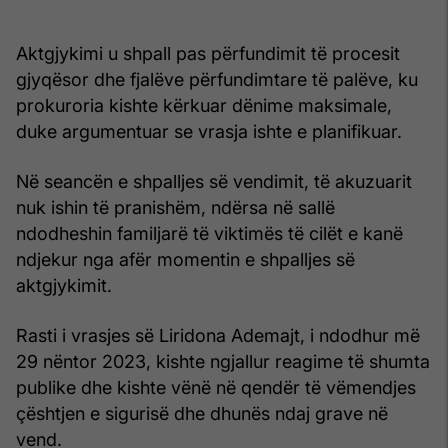
Aktgjykimi u shpall pas përfundimit të procesit
gjyqësor dhe fjalëve përfundimtare të palëve, ku
prokuroria kishte kërkuar dënime maksimale,
duke argumentuar se vrasja ishte e planifikuar.
Në seancën e shpalljes së vendimit, të akuzuarit
nuk ishin të pranishëm, ndërsa në sallë
ndodheshin familjarë të viktimës të cilët e kanë
ndjekur nga afër momentin e shpalljes së
aktgjykimit.
Rasti i vrasjes së Liridona Ademajt, i ndodhur më
29 nëntor 2023, kishte ngjallur reagime të shumta
publike dhe kishte vënë në qendër të vëmendjes
çështjen e sigurisë dhe dhunës ndaj grave në
vend.