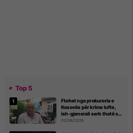
Top 5
Ftohet nga prokuroria e
Kosovës për krime lufte,
ish-gjenerali serb thotë se
dikush e tradhtoi në
02/08/2026
Beograd