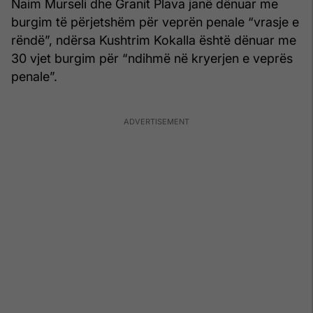
Naim Murseli
dhe
Granit Plava
janë dënuar me
burgim të përjetshëm për veprën penale “vrasje e
rëndë”, ndërsa
Kushtrim Kokalla
është dënuar me
30 vjet burgim për “ndihmë në kryerjen e veprës
penale”.