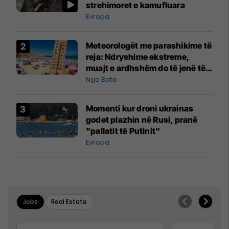
strehimoret e kamufluara
Evropa
Meteorologët me parashikime të
reja: Ndryshime ekstreme,
muajt e ardhshëm do të jenë të
pazakontë
Nga Bota
Momenti kur droni ukrainas
godet plazhin në Rusi, pranë
"pallatit të Putinit"
Evropa
Jobs
Real Estate