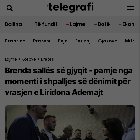
Ballina
Të fundit
Lajme
Botë
Ekono
Prishtina
Prizreni
Peja
Ferizaj
Gjakova
Mitrov
Lajme
>
Kosovë
>
Drejtësi
Brenda sallës së gjyqit - pamje nga
momenti i shpalljes së dënimit për
vrasjen e Liridona Ademajt