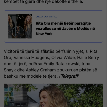
këmbët të gjera dhe një dekolte e thellë.
Rita Ora me një tjetër paraqitje
vezulluese në Javën e Modës në
New York
Vizitorë të tjerë të sfilatës përfshinin yjet, si Rita
Ora, Vanessa Hudgens, Olivia Wilde, Halle Berry
dhe të tjerë, ndërsa Emily Ratajkowski, Irina
Shayk dhe Ashley Graham zbukuruan pistën së
bashku me modele të tjera. /
Telegrafi
/