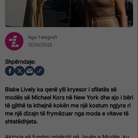
Nga
Telegrafi
13/09/2023
Blake Lively ka qenë ylli kryesor i sfilatës së
modës së Michael Kors në New York dhe ajo i bëri
të gjithë ta kthejnë kokën me një kostum ngjyra ri
me një dizajn të frymëzuar nga moda e viteve të
shtatëdhjeta.
Aktorja së fundmi mbërriti në Javën e Modës, ku