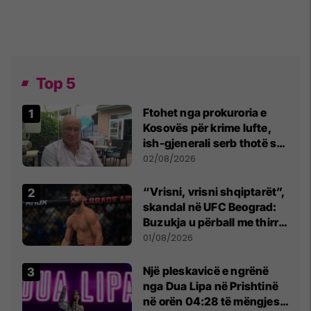
Top 5
Ftohet nga prokuroria e
Kosovës për krime lufte,
ish-gjenerali serb thotë se
dikush e tradhtoi në
02/08/2026
Beograd
“Vrisni, vrisni shqiptarët”,
skandal në UFC Beograd:
Buzukja u përball me thirrje
anti-shqiptare nga
01/08/2026
tribunat
Një pleskavicë e ngrënë
nga Dua Lipa në Prishtinë
në orën 04:28 të mëngjesit