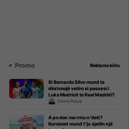
Promo
Reklamo këtu
Si Bernardo Silva mund ta
dëshmojë vetën si pasuesi i
Luka Modricit te Real Madridi?
Edonis Bytyqi
A po don me rrnu n’deti?
Kursimet mund t’ju sjellin një