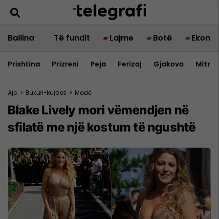
Ballina
Të fundit
Lajme
Botë
Ekono
Prishtina
Prizreni
Peja
Ferizaj
Gjakova
Mitrov
Ajo
>
Bukuri-kujdes
>
Modë
Blake Lively mori vëmendjen në
sfilatë me një kostum të ngushtë