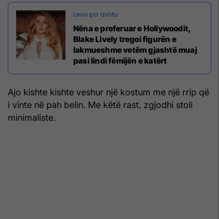
Nëna e preferuar e Hollywoodit,
Blake Lively tregoi figurën e
lakmueshme vetëm gjashtë muaj
pasi lindi fëmijën e katërt
Ajo kishte kishte veshur një kostum me një rrip që
i vinte në pah belin. Me këtë rast, zgjodhi stoli
minimaliste.