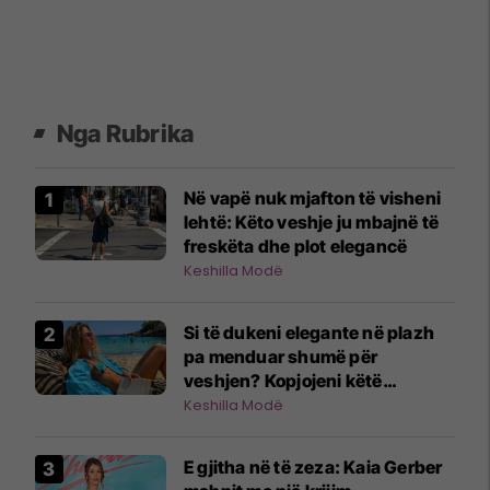
Nga Rubrika
Në vapë nuk mjafton të visheni
lehtë: Këto veshje ju mbajnë të
freskëta dhe plot elegancë
Keshilla Modë
Si të dukeni elegante në plazh
pa menduar shumë për
veshjen? Kopjojeni këtë
kombinim!
Keshilla Modë
E gjitha në të zeza: Kaia Gerber