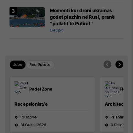
Momenti kur droni ukrainas
godet plazhin në Rusi, pranë
"pallatit të Putinit"
Evropa
Jobs
Real Estate
Padel Zone
Flex B
Recepsionist/e
Architect
Prishtine
Prishtinë
31 Gusht 2026
6 Shtator 2