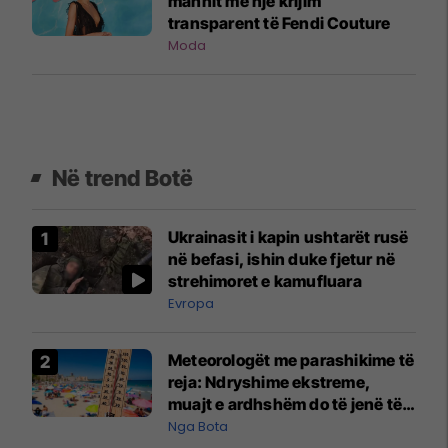
mahnit me një krijim
transparent të Fendi Couture
Moda
Në trend Botë
Ukrainasit i kapin ushtarët rusë
në befasi, ishin duke fjetur në
strehimoret e kamufluara
Evropa
Meteorologët me parashikime të
reja: Ndryshime ekstreme,
muajt e ardhshëm do të jenë të
pazakontë
Nga Bota