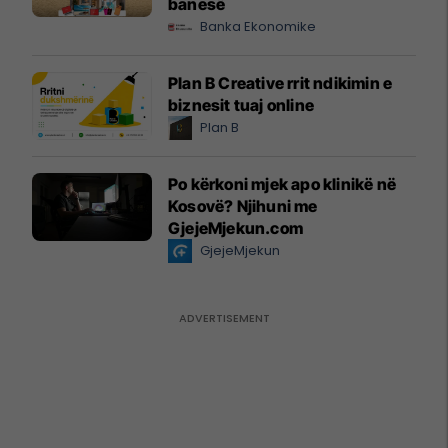
banesë
Banka Ekonomike
Plan B Creative rrit ndikimin e
biznesit tuaj online
Plan B
Po kërkoni mjek apo klinikë në
Kosovë? Njihuni me
GjejeMjekun.com
GjejeMjekun