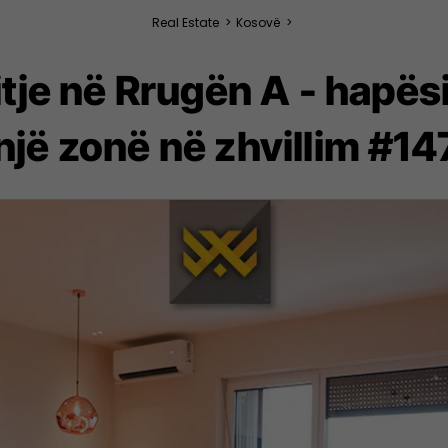
Real Estate
>
Kosovë
>
tje në Rrugën A - hapësi
një zonë në zhvillim #1