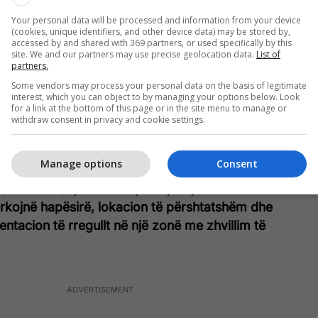
ërisht e mobiluar, duke përfshirë sallonin, kuzhinën
Your personal data will be processed and information from your device
a sistemi i ngrohjes është me energji elektrike. Po
(cookies, unique identifiers, and other device data) may be stored by,
ë e pajisur me kondicioner, duke ofruar rehati
accessed by and shared with 369 partners, or used specifically by this
site. We and our partners may use precise geolocation data.
List of
zon.
partners.
Some vendors may process your personal data on the basis of legitimate
het banesa ka ashensor, vendparkim dhe garazh,
interest, which you can object to by managing your options below. Look
for a link at the bottom of this page or in the site menu to manage or
sishme për jetesë praktike dhe të organizuar.
withdraw consent in privacy and cookie settings.
jisur me fletë poseduese dhe dokumentacioni mund
mes noterit.
Manage options
Consent
,000 euro, kjo banesë paraqet një mundësi të mirë
ërkojnë hapësirë, lokacion të përshtatshëm dhe
tacion të rregullt në një zonë me zhvillim të