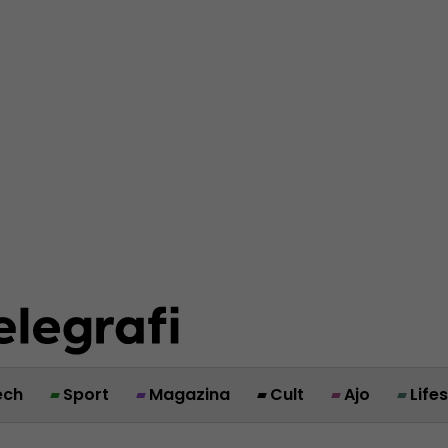
ech
Sport
Magazina
Cult
Ajo
Life