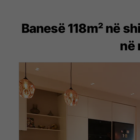
Banesë 118m² në shi
në 