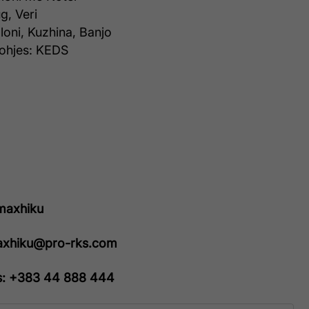
g, Veri
lloni, Kuzhina, Banjo
rohjes: KEDS
maxhiku
maxhiku@pro-rks.com
s: +383 44 888 444