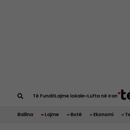
Të Fundit
Lajme lokale
Lufta në Iran
Ballina
Lajme
Botë
Ekonomi
T