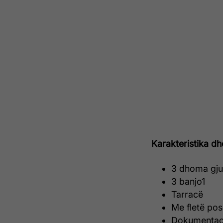
Karakteristika dh
3 dhoma gj
3 banjo1
Tarracë
Me fletë po
Dokumentac