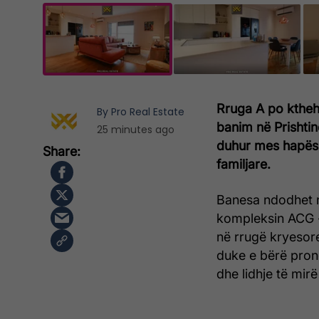
Rruga A po ktheh
By
Pro Real Estate
banim në Prishtin
25 minutes ago
duhur mes hapësir
familjare.
Banesa ndodhet në
kompleksin ACG -
në rrugë kryesor
duke e bërë pron
dhe lidhje të mirë