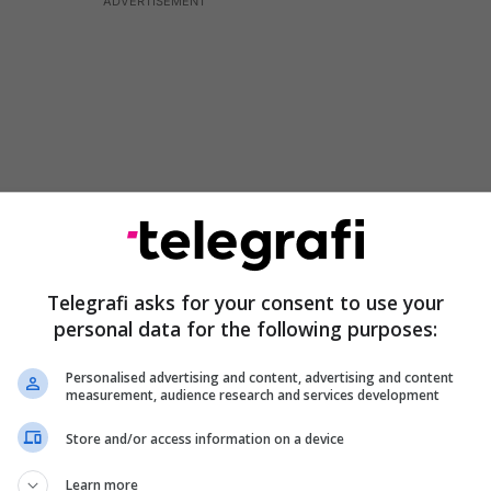
Telegrafi asks for your consent to use your
personal data for the following purposes:
jugu dhe veriu,
banesa
siguron ndriçim natyral dhe
Personalised advertising and content, advertising and content
jatë ditës. Hapësirat e brendshme janë të ndara në
measurement, audience research and services development
e dhe përfshijnë qëndrim ditor, kuzhinë, tri dhoma
Store and/or access information on a device
një tualet, depo dhe ballkon.
Learn more