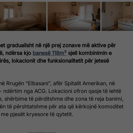
et gradualisht në një prej zonave më aktive për
ë, ndërsa kjo
banesë 118m²
sjell kombinimin e
ës, lokacionit dhe funksionalitetit për jetesë
 Rrugën “Elbasani”, afër Spitalit Amerikan, në
 ndërtim nga ACG. Lokacioni ofron qasje të lehtë
e, shërbime të përditshme dhe zona të reja banimi,
ën të përshtatshme për ata që kërkojnë komoditet
 me pjesët kryesore të qytetit.