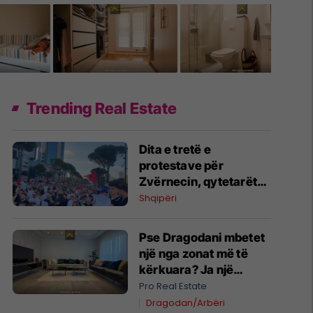
Trending Real Estate
Dita e tretë e
protestave për
Zvërnecin, qytetarët
kërkojnë anulimin e
Shqipëri
projektit dhe paraqesin
kërkesa për Qeverinë
Pse Dragodani mbetet
një nga zonat më të
kërkuara? Ja një
banesë 120m² në shitje
Pro Real Estate
#15010
Dragodan/Arbëri