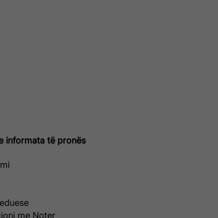
e informata të pronës
umi
seduese
ioni me Noter