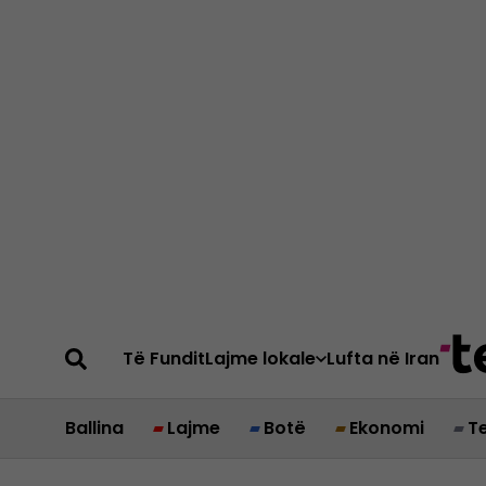
Të Fundit
Lajme lokale
Lufta në Iran
Ballina
Lajme
Botë
Ekonomi
T