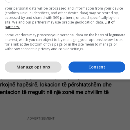
ërisht e mobiluar, duke përfshirë sallonin, kuzhinën
Your personal data will be processed and information from your device
a sistemi i ngrohjes është me energji elektrike. Po
(cookies, unique identifiers, and other device data) may be stored by,
ë e pajisur me kondicioner, duke ofruar rehati
accessed by and shared with 369 partners, or used specifically by this
site. We and our partners may use precise geolocation data.
List of
zon.
partners.
Some vendors may process your personal data on the basis of legitimate
het banesa ka ashensor, vendparkim dhe garazh,
interest, which you can object to by managing your options below. Look
for a link at the bottom of this page or in the site menu to manage or
sishme për jetesë praktike dhe të organizuar.
withdraw consent in privacy and cookie settings.
jisur me fletë poseduese dhe dokumentacioni mund
mes noterit.
Manage options
Consent
,000 euro, kjo banesë paraqet një mundësi të mirë
ërkojnë hapësirë, lokacion të përshtatshëm dhe
tacion të rregullt në një zonë me zhvillim të