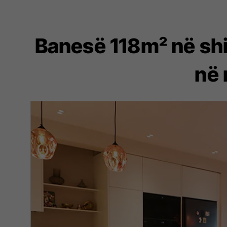
Banesë 118m² në shi
në 