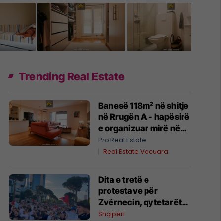
Trending Real Estate
Banesë 118m² në shitje
në Rrugën A - hapësirë
e organizuar mirë në
një zonë në zhvillim
Pro Real Estate
#14758
Real Estate Vecuara
Dita e tretë e
protestave për
Zvërnecin, qytetarët
kërkojnë anulimin e
Shqipëri