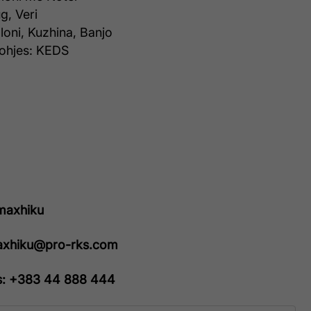
g, Veri
lloni, Kuzhina, Banjo
rohjes: KEDS
maxhiku
maxhiku@pro-rks.com
s: +383 44 888 444