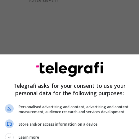
Telegrafi asks for your consent to use your
personal data for the following purposes:
jugu dhe veriu,
banesa
siguron ndriçim natyral dhe
Personalised advertising and content, advertising and content
jatë ditës. Hapësirat e brendshme janë të ndara në
measurement, audience research and services development
e dhe përfshijnë qëndrim ditor, kuzhinë, tri dhoma
Store and/or access information on a device
një tualet, depo dhe ballkon.
Learn more