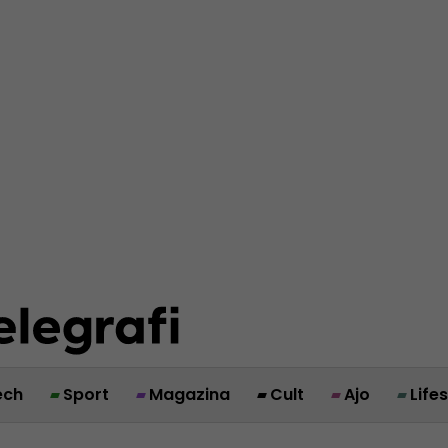
ech
Sport
Magazina
Cult
Ajo
Life