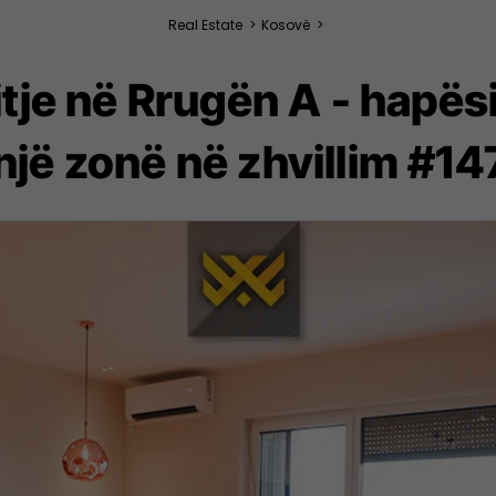
Real Estate
>
Kosovë
>
tje në Rrugën A - hapësi
një zonë në zhvillim #1