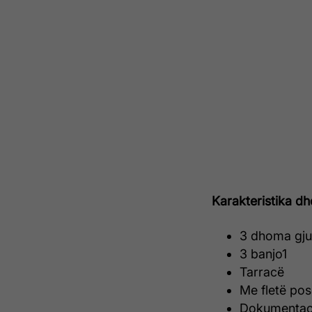
Karakteristika dh
3 dhoma gj
3 banjo1
Tarracë
Me fletë po
Dokumentac