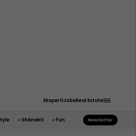
Eksperti
Jobs
Real Estate
style
Shëndeti
Fun
Newsletter