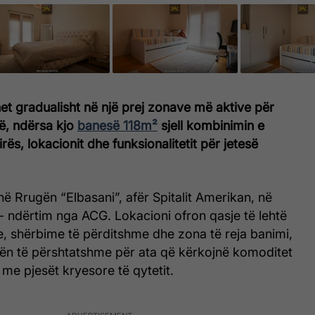
et gradualisht në një prej zonave më aktive për
ë, ndërsa kjo
banesë 118m²
sjell kombinimin e
ës, lokacionit dhe funksionalitetit për jetesë
 Rrugën “Elbasani”, afër Spitalit Amerikan, në
 ndërtim nga ACG. Lokacioni ofron qasje të lehtë
e, shërbime të përditshme dhe zona të reja banimi,
ën të përshtatshme për ata që kërkojnë komoditet
 me pjesët kryesore të qytetit.