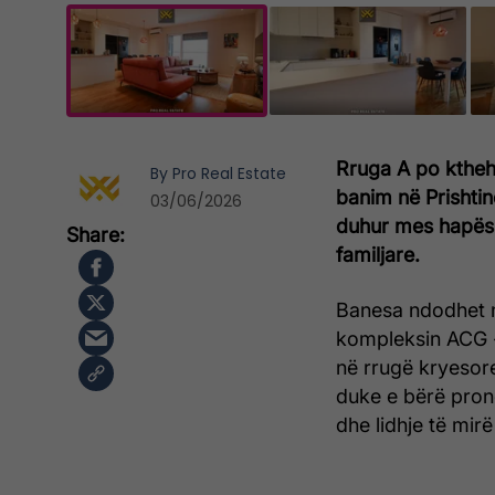
Rruga A po ktheh
By
Pro Real Estate
banim në Prishtin
03/06/2026
duhur mes hapësir
familjare.
Banesa ndodhet në
kompleksin ACG -
në rrugë kryesor
duke e bërë pron
dhe lidhje të mirë