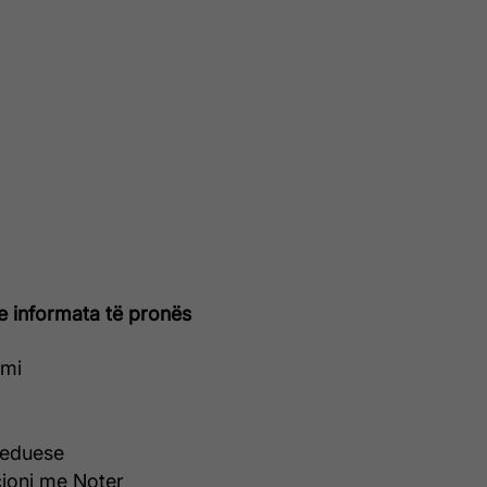
e informata të pronës
umi
seduese
ioni me Noter