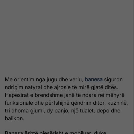
Me orientim nga jugu dhe veriu,
banesa
siguron
ndriçim natyral dhe ajrosje të mirë gjatë ditës.
Hapësirat e brendshme janë të ndara në mënyrë
funksionale dhe përfshijnë qëndrim ditor, kuzhinë,
tri dhoma gjumi, dy banjo, një tualet, depo dhe
ballkon.
Banesa është pjesërisht e mobiluar, duke