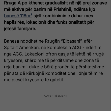
Rruga A po kthehet gradualisht në një prej zonave
më aktive për banim në Prishtinë, ndërsa kjo
banesë 118m²
sjell kombinimin e duhur mes
hapësirës, lokacionit dhe funksionalitetit për
jetesë familjare.
Banesa ndodhet në Rrugën “Elbasani”, afër
Spitalit Amerikan, në kompleksin ACG - ndërtim
nga ACG. Lokacioni ofron qasje të lehtë në rrugë
kryesore, shërbime të përditshme dhe zona të
reja banimi, duke e bërë pronën të përshtatshme
për ata që kërkojnë komoditet dhe lidhje të mirë
me pjesët kryesore të qytetit.