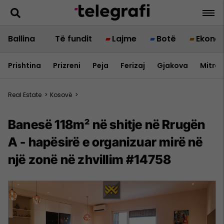
Ballina
Të fundit
Lajme
Botë
Ekono
Prishtina
Prizreni
Peja
Ferizaj
Gjakova
Mitrov
Real Estate
>
Kosovë
>
Banesë 118m² në shitje në Rrugën
A - hapësirë e organizuar mirë në
një zonë në zhvillim #14758