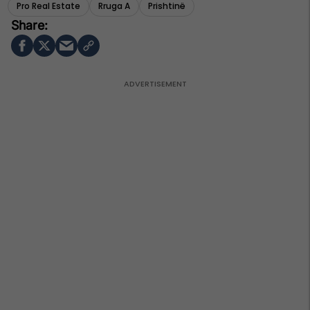
Pro Real Estate
Rruga A
Prishtinë