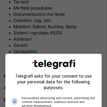
Tarracë
Me fletë poseduese
Dokumentacioni me Noter
Orientimi: Jug, Veri
Mobilimi: Salloni, Kuzhina, Banjo
Sistemi i ngrohjes: KEDS
Ashensor
Garazh
Vendparkim
Kondicioner
TV
Telegrafi asks for your consent to use
Kontakti:
your personal data for the following
purposes:
Agjenti: Agan Ramaxhiku
Personalised advertising and content, advertising and
Emaili: agan.ramaxhiku@pro-rks.com
content measurement, audience research and
services development