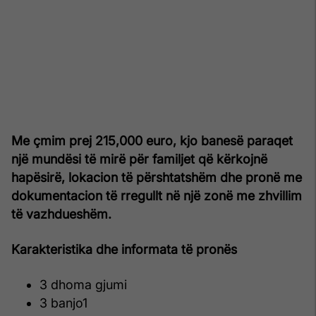
Me çmim prej 215,000 euro, kjo banesë paraqet
një mundësi të mirë për familjet që kërkojnë
hapësirë, lokacion të përshtatshëm dhe pronë me
dokumentacion të rregullt në një zonë me zhvillim
të vazhdueshëm.
Karakteristika dhe informata të pronës
3 dhoma gjumi
3 banjo1