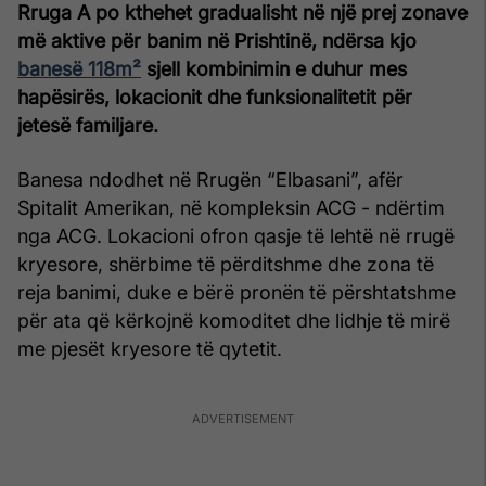
Rruga A po kthehet gradualisht në një prej zonave
më aktive për banim në Prishtinë, ndërsa kjo
banesë 118m²
sjell kombinimin e duhur mes
hapësirës, lokacionit dhe funksionalitetit për
jetesë familjare.
Banesa ndodhet në Rrugën “Elbasani”, afër
Spitalit Amerikan, në kompleksin ACG - ndërtim
nga ACG. Lokacioni ofron qasje të lehtë në rrugë
kryesore, shërbime të përditshme dhe zona të
reja banimi, duke e bërë pronën të përshtatshme
për ata që kërkojnë komoditet dhe lidhje të mirë
me pjesët kryesore të qytetit.