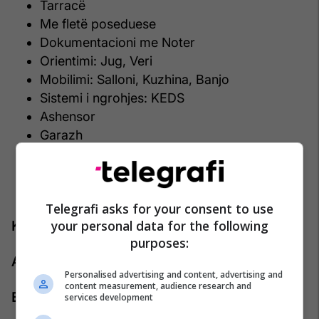
Tarracë
Me fletë poseduese
Dokumentacioni me Noter
Orientimi: Jug, Veri
Mobilimi: Salloni, Kuzhina, Banjo
Sistemi i ngrohjes: KEDS
Ashensor
Garazh
Vendparkim
Kondicioner
TV
Telegrafi asks for your consent to use
your personal data for the following
Kontakti:
purposes:
Agjenti: Agan Ramaxhiku
Personalised advertising and content, advertising and
content measurement, audience research and
Emaili: agan.ramaxhiku@pro-rks.com
services development