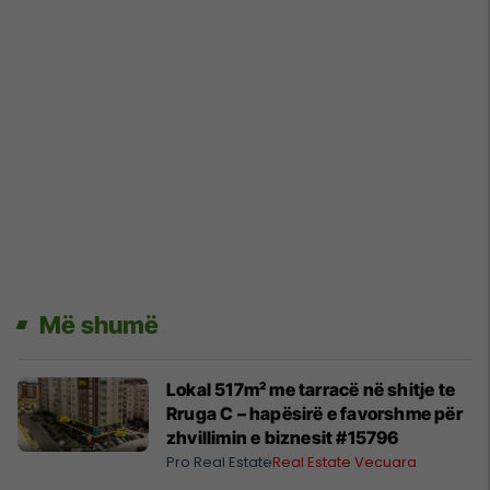
Më shumë
Lokal 517m² me tarracë në shitje te
Rruga C – hapësirë e favorshme për
zhvillimin e biznesit #15796
Pro Real Estate
Real Estate Vecuara