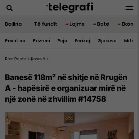
Ballina
Të fundit
Lajme
Botë
Ekono
Prishtina
Prizreni
Peja
Ferizaj
Gjakova
Mitrov
Real Estate
>
Kosovë
>
Banesë 118m² në shitje në Rrugën
A - hapësirë e organizuar mirë në
një zonë në zhvillim #14758