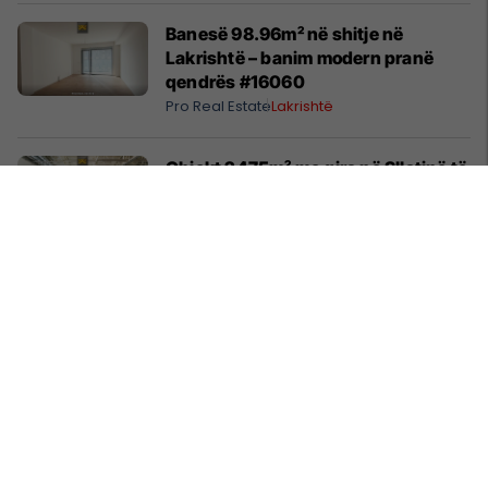
Banesë 98.96m² në shitje në
Lakrishtë – banim modern pranë
qendrës #16060
Pro Real Estate
Lakrishtë
Objekt 2475m² me qira në Sllatinë të
Madhe – hapësirë e përshtatshme
për zhvillimin e biznesit #16068
Pro Real Estate
Fushë Kosovë
Banesë 158m² në shitje te Rruga C –
hapësirë e bollshme për familje
#14073
Pro Real Estate
Rruga C
Shtëpi 248m² në Lagjen e Gjelbër –
hapësirë për një jetë familjare pranë
natyrës #14991