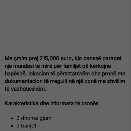
Me çmim prej 215,000 euro, kjo banesë paraqet
një mundësi të mirë për familjet që kërkojnë
hapësirë, lokacion të përshtatshëm dhe pronë me
dokumentacion të rregullt në një zonë me zhvillim
të vazhdueshëm.
Karakteristika dhe informata të pronës
3 dhoma gjumi
3 banjo1