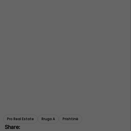
Pro Real Estate
Rruga A
Prishtinë