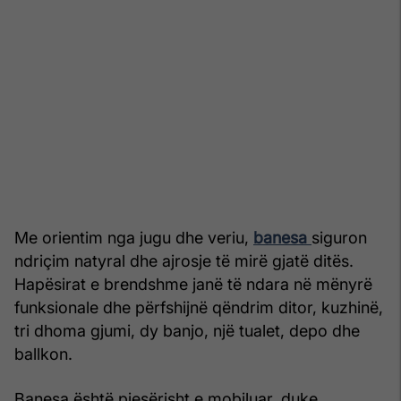
Me orientim nga jugu dhe veriu,
banesa
siguron
ndriçim natyral dhe ajrosje të mirë gjatë ditës.
Hapësirat e brendshme janë të ndara në mënyrë
funksionale dhe përfshijnë qëndrim ditor, kuzhinë,
tri dhoma gjumi, dy banjo, një tualet, depo dhe
ballkon.
Banesa është pjesërisht e mobiluar, duke