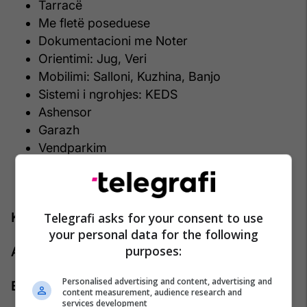
Tarracë
Me fletë poseduese
Dokumentacioni me Noter
Orientimi: Jug, Veri
Mobilimi: Salloni, Kuzhina, Banjo
Sistemi i ngrohjes: KEDS
Ashensor
Garazh
Vendparkim
Kondicioner
TV
Telegrafi asks for your consent to use
Kontakti:
your personal data for the following
purposes:
Agjenti: Agan Ramaxhiku
Personalised advertising and content, advertising and
Emaili: agan.ramaxhiku@pro-rks.com
content measurement, audience research and
services development