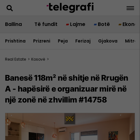
Ballina
Të fundit
Lajme
Botë
Ekono
Prishtina
Prizreni
Peja
Ferizaj
Gjakova
Mitrov
Real Estate
>
Kosovë
>
Banesë 118m² në shitje në Rrugën
A - hapësirë e organizuar mirë në
një zonë në zhvillim #14758