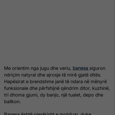
Me orientim nga jugu dhe veriu,
banesa
siguron
ndriçim natyral dhe ajrosje të mirë gjatë ditës.
Hapësirat e brendshme janë të ndara në mënyrë
funksionale dhe përfshijnë qëndrim ditor, kuzhinë,
tri dhoma gjumi, dy banjo, një tualet, depo dhe
ballkon.
Banesa është pjesërisht e mobiluar, duke