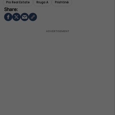
Pro Real Estate
Rruga A
Prishtinë