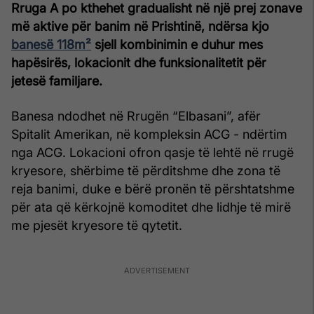
Rruga A po kthehet gradualisht në një prej zonave
më aktive për banim në Prishtinë, ndërsa kjo
banesë 118m²
sjell kombinimin e duhur mes
hapësirës, lokacionit dhe funksionalitetit për
jetesë familjare.
Banesa ndodhet në Rrugën “Elbasani”, afër
Spitalit Amerikan, në kompleksin ACG - ndërtim
nga ACG. Lokacioni ofron qasje të lehtë në rrugë
kryesore, shërbime të përditshme dhe zona të
reja banimi, duke e bërë pronën të përshtatshme
për ata që kërkojnë komoditet dhe lidhje të mirë
me pjesët kryesore të qytetit.