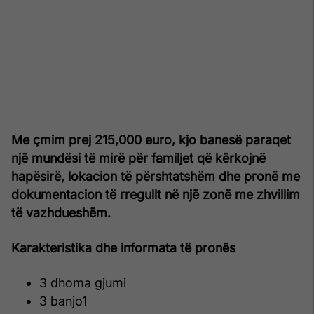
Me çmim prej 215,000 euro, kjo banesë paraqet
një mundësi të mirë për familjet që kërkojnë
hapësirë, lokacion të përshtatshëm dhe pronë me
dokumentacion të rregullt në një zonë me zhvillim
të vazhdueshëm.
Karakteristika dhe informata të pronës
3 dhoma gjumi
3 banjo1