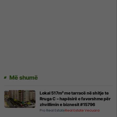
Më shumë
Lokal 517m² me tarracë në shitje te
Rruga C – hapësirë e favorshme për
zhvillimin e biznesit #15796
Pro Real Estate
Real Estate Vecuara