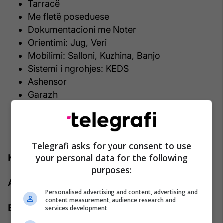
Tarracë
Me fletë poseduese
Dokumentacioni me Noter
Orientimi: Jug, Veri
Mobilimi: Salloni, Kuzhina, Banjo
Sistemi i ngrohjes: KEDS
Ashensor
Garazh
Vendparkim
Kondicioner
TV
Telegrafi asks for your consent to use
your personal data for the following
Kontakti:
purposes:
Agjenti: Agan Ramaxhiku
Personalised advertising and content, advertising and
content measurement, audience research and
Emaili: agan.ramaxhiku@pro-rks.com
services development