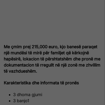
Me çmim prej 215,000 euro, kjo banesë paraqet
një mundësi të mirë për familjet që kërkojnë
hapësirë, lokacion të përshtatshëm dhe pronë me
dokumentacion të rregullt në një zonë me zhvillim
të vazhdueshëm.
Karakteristika dhe informata të pronës
3 dhoma gjumi
3 banjo1