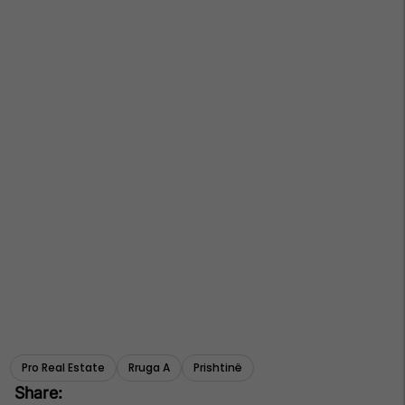
Pro Real Estate
Rruga A
Prishtinë