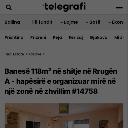
Ballina
Të fundit
Lajme
Botë
Ekono
Prishtina
Prizreni
Peja
Ferizaj
Gjakova
Mitrov
Real Estate
>
Kosovë
>
Banesë 118m² në shitje në Rrugën
A - hapësirë e organizuar mirë në
një zonë në zhvillim #14758