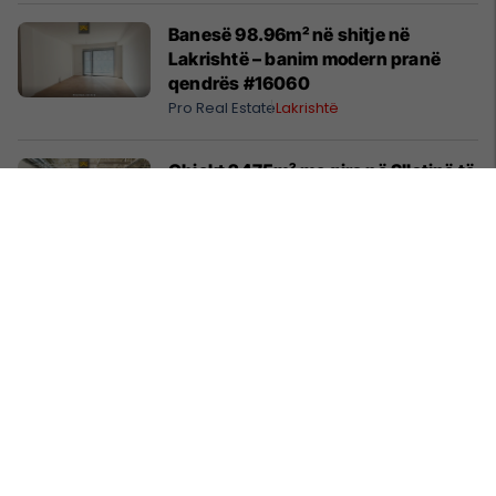
Banesë 98.96m² në shitje në
Lakrishtë – banim modern pranë
qendrës #16060
Pro Real Estate
Lakrishtë
Objekt 2475m² me qira në Sllatinë të
Madhe – hapësirë e përshtatshme
për zhvillimin e biznesit #16068
Pro Real Estate
Fushë Kosovë
Banesë 158m² në shitje te Rruga C –
hapësirë e bollshme për familje
#14073
Pro Real Estate
Rruga C
Shtëpi 248m² në Lagjen e Gjelbër –
hapësirë për një jetë familjare pranë
natyrës #14991