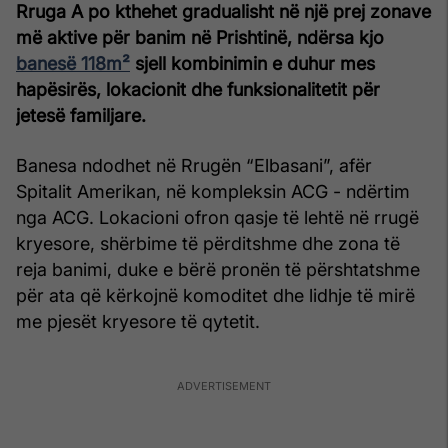
Rruga A po kthehet gradualisht në një prej zonave
më aktive për banim në Prishtinë, ndërsa kjo
banesë 118m²
sjell kombinimin e duhur mes
hapësirës, lokacionit dhe funksionalitetit për
jetesë familjare.
Banesa ndodhet në Rrugën “Elbasani”, afër
Spitalit Amerikan, në kompleksin ACG - ndërtim
nga ACG. Lokacioni ofron qasje të lehtë në rrugë
kryesore, shërbime të përditshme dhe zona të
reja banimi, duke e bërë pronën të përshtatshme
për ata që kërkojnë komoditet dhe lidhje të mirë
me pjesët kryesore të qytetit.