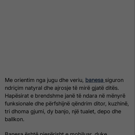
Me orientim nga jugu dhe veriu,
banesa
siguron
ndriçim natyral dhe ajrosje të mirë gjatë ditës.
Hapësirat e brendshme janë të ndara në mënyrë
funksionale dhe përfshijnë qëndrim ditor, kuzhinë,
tri dhoma gjumi, dy banjo, një tualet, depo dhe
ballkon.
Banesa është pjesërisht e mobiluar, duke