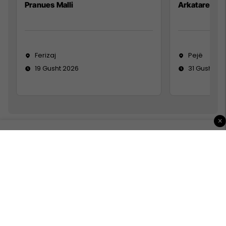
Pranues Malli
Arkatare
Ferizaj
Pejë
19 Gusht 2026
31 Gusht 20
×