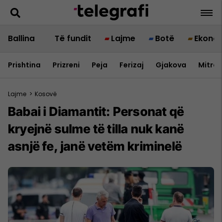
Ballina
Të fundit
Lajme
Botë
Ekono
Prishtina
Prizreni
Peja
Ferizaj
Gjakova
Mitrov
Lajme
>
Kosovë
Babai i Diamantit: Personat që
kryejnë sulme të tilla nuk kanë
asnjë fe, janë vetëm kriminelë