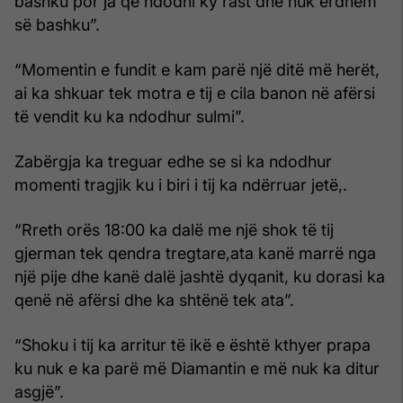
bashku por ja që ndodhi ky rast dhe nuk erdhëm
së bashku”.
“Momentin e fundit e kam parë një ditë më herët,
ai ka shkuar tek motra e tij e cila banon në afërsi
të vendit ku ka ndodhur sulmi”.
Zabërgja ka treguar edhe se si ka ndodhur
momenti tragjik ku i biri i tij ka ndërruar jetë,.
“Rreth orës 18:00 ka dalë me një shok të tij
gjerman tek qendra tregtare,ata kanë marrë nga
një pije dhe kanë dalë jashtë dyqanit, ku dorasi ka
qenë në afërsi dhe ka shtënë tek ata”.
“Shoku i tij ka arritur të ikë e është kthyer prapa
ku nuk e ka parë më Diamantin e më nuk ka ditur
asgjë”.