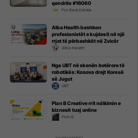
qendrës #16060
Pro Real Estate
Alba Health bashkon
profesionistët e kujdesit në një
rrjet të përbashkët në Zvicër
Alba Health
Nga UBT në skenën botërore të
robotikës: Kosova drejt Koresë
së Jugut
UBT
Plan B Creative rrit ndikimin e
biznesit tuaj online
Plan B