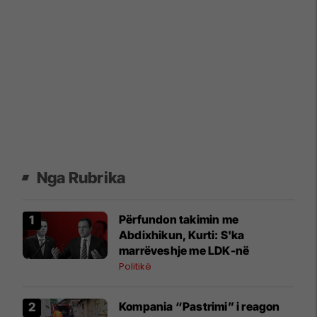
Nga Rubrika
Përfundon takimin me
Abdixhikun, Kurti: S'ka
marrëveshje me LDK-në
Politikë
Kompania “Pastrimi” i reagon