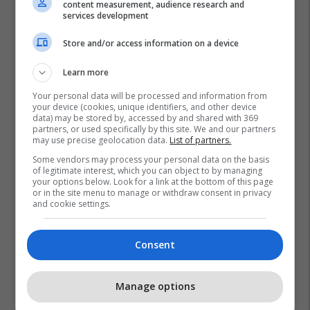
content measurement, audience research and
services development
Store and/or access information on a device
Sulmi Terrorist Në Munih
Diamant Zabërgja
Naim Zabërgja
Learn more
Your personal data will be processed and information from
your device (cookies, unique identifiers, and other device
data) may be stored by, accessed by and shared with 369
partners, or used specifically by this site. We and our partners
may use precise geolocation data.
List of partners.
Some vendors may process your personal data on the basis
of legitimate interest, which you can object to by managing
your options below. Look for a link at the bottom of this page
or in the site menu to manage or withdraw consent in privacy
and cookie settings.
Consent
Manage options