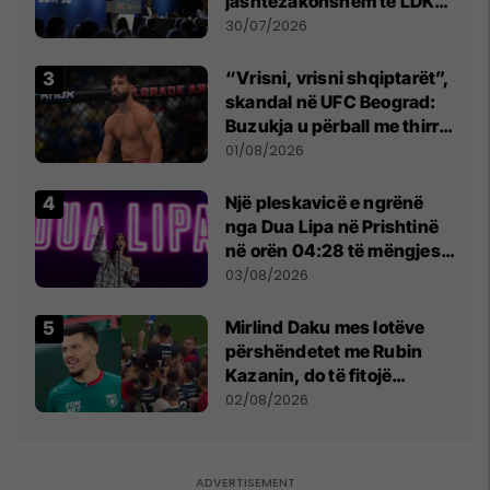
jashtëzakonshëm të LDK-
së
30/07/2026
“Vrisni, vrisni shqiptarët”,
skandal në UFC Beograd:
Buzukja u përball me thirrje
anti-shqiptare nga
01/08/2026
tribunat
Një pleskavicë e ngrënë
nga Dua Lipa në Prishtinë
në orën 04:28 të mëngjesit
- dhe bota digjitale serbe
03/08/2026
shpall gjendjen e luftës
Mirlind Daku mes lotëve
përshëndetet me Rubin
Kazanin, do të fitojë
miliona te Spartak Moska
02/08/2026