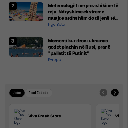
Meteorologët me parashikime të
reja: Ndryshime ekstreme,
muajt e ardhshëm do të jenë të
pazakontë
Nga Bota
Momenti kur droni ukrainas
godet plazhin në Rusi, pranë
"pallatit të Putinit"
Evropa
Jobs
Real Estate
Viva Fresh Store
Viva F