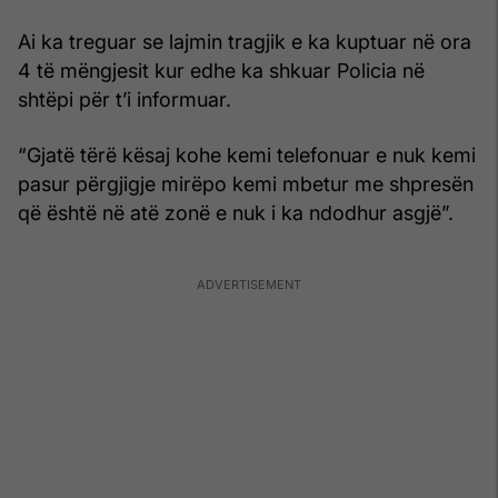
Ai ka treguar se lajmin tragjik e ka kuptuar në ora
4 të mëngjesit kur edhe ka shkuar Policia në
shtëpi për t’i informuar.
“Gjatë tërë kësaj kohe kemi telefonuar e nuk kemi
pasur përgjigje mirëpo kemi mbetur me shpresën
që është në atë zonë e nuk i ka ndodhur asgjë”.