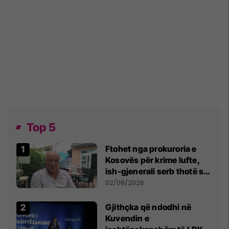
Top 5
Ftohet nga prokuroria e
Kosovës për krime lufte,
ish-gjenerali serb thotë se
dikush e tradhtoi në
02/08/2026
Beograd
Gjithçka që ndodhi në
Kuvendin e