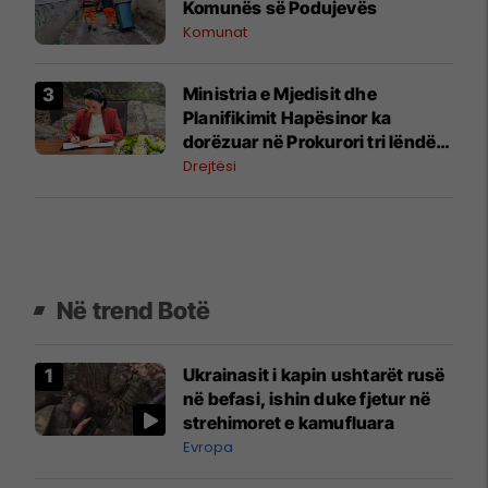
Komunës së Podujevës
Komunat
Ministria e Mjedisit dhe
Planifikimit Hapësinor ka
dorëzuar në Prokurori tri lëndë,
nën dyshimet për shpronësim
Drejtësi
dhe tjetërsim të pronës publike
Në trend Botë
Ukrainasit i kapin ushtarët rusë
në befasi, ishin duke fjetur në
strehimoret e kamufluara
Evropa