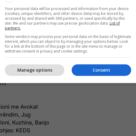
ytet, si dhe për ambientin më të qetë dhe
Your personal data will be processed and information from your device
karakterizon. Në të njëjtën kohë, kjo zonë mbetet
(cookies, unique identifiers, and other device data) may be stored by,
ës së qytetit dhe shërbimeve kryesore, duke e
accessed by and shared with 369 partners, or used specifically by this
site. We and our partners may use precise geolocation data.
List of
një zgjedhje të përshtatshme si për banim ashtu
partners.
m.
Some vendors may process your personal data on the basis of legitimate
interest, which you can object to by managing your options below. Look
for a link at the bottom of this page or in the site menu to manage or
withdraw consent in privacy and cookie settings.
ka dhe informata të pronës:
Manage options
Consent
umi
ioni me Avokat
erëndim, Jug
lloni, Kuzhina, Banjo
rohjes: KEDS