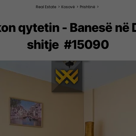
Real Estate
>
Kosovë
>
Prishtinë
>
kon qytetin - Banesë n
shitje #15090