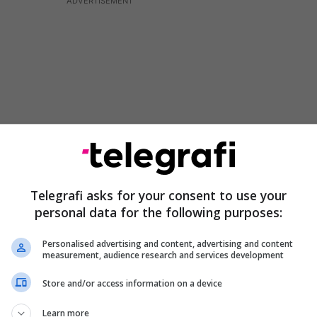
Telegrafi asks for your consent to use your
personal data for the following purposes:
mundësuar me energji elektrike, ndërsa ndërtesa
Personalised advertising and content, advertising and content
me ashensor dhe ofron hapësirë për vendparkim për
measurement, audience research and services development
Store and/or access information on a device
 për pozitën e tij të favorshme dhe pamjet
Learn more