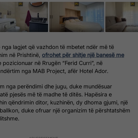
 nga lagjet që vazhdon të mbetet ndër më të
nim në Prishtinë,
ofrohet për shitje një banesë me
 e pozicionuar në Rrugën “Ferid Curri”, në
ndërtim nga MAB Project, afër Hotel Ador.
im nga perëndimi dhe jugu, duke mundësuar
jatë pjesës më të madhe të ditës. Hapësira e
in qëndrimin ditor, kuzhinën, dy dhoma gjumi, një
 ballkon, duke ofruar një organizim të përshtatshëm
ditshme.