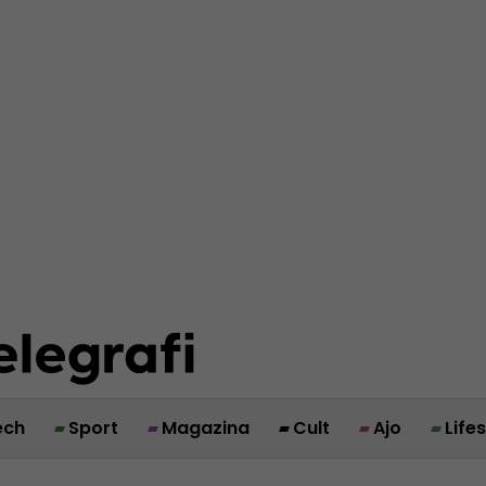
ech
Sport
Magazina
Cult
Ajo
Life