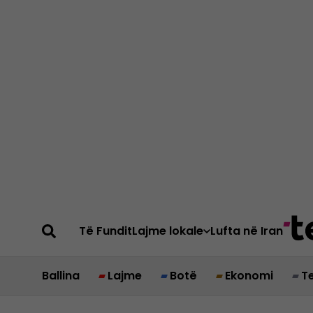
Të Fundit
Lajme lokale
Lufta në Iran
Ballina
Lajme
Botë
Ekonomi
T