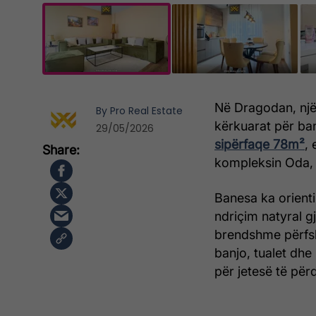
Në Dragodan, një
By
Pro Real Estate
kërkuarat për ba
29/05/2026
sipërfaqe 78m²
,
kompleksin Oda, 
Banesa ka orient
ndriçim natyral g
brendshme përfsh
banjo, tualet dhe
për jetesë të për