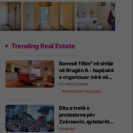
Trending Real Estate
Banesë 118m² në shitje
në Rrugën A - hapësirë
e organizuar mirë në
një zonë në zhvillim
Pro Real Estate
#14758
Real Estate Vecuara
Dita e tretë e
protestave për
Zvërnecin, qytetarët
kërkojnë anulimin e
Shqipëri