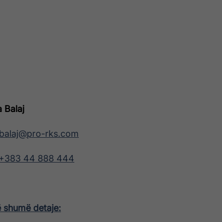
 Balaj
balaj@pro-rks.com
+383 44 888 444
ë shumë detaje: