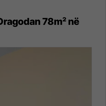
ë Dragodan 78m² në