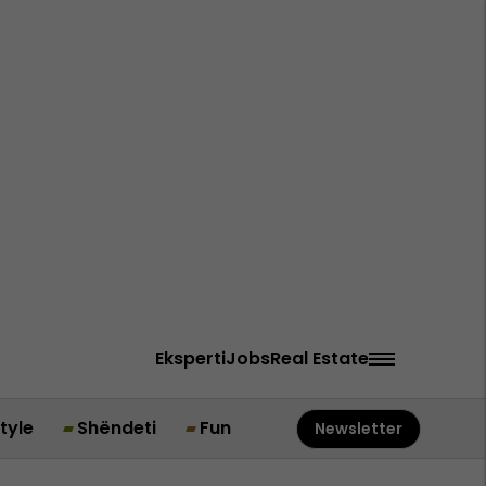
Eksperti
Jobs
Real Estate
style
Shëndeti
Fun
Newsletter