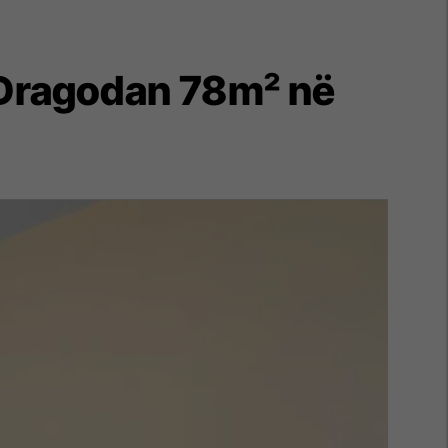
ë Dragodan 78m² në