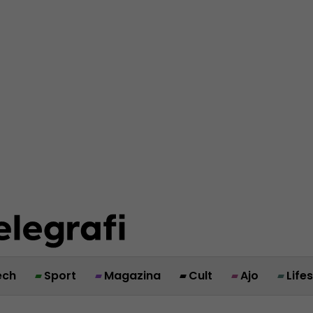
ech
Sport
Magazina
Cult
Ajo
Life