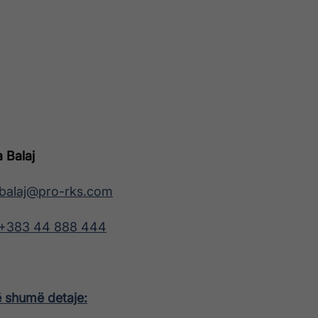
 Balaj
balaj@pro-rks.com
+383 44 888 444
ë shumë detaje: