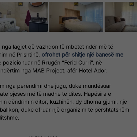
 nga lagjet që vazhdon të mbetet ndër më të
nim në Prishtinë,
ofrohet për shitje një banesë me
 e pozicionuar në Rrugën “Ferid Curri”, në
ndërtim nga MAB Project, afër Hotel Ador.
im nga perëndimi dhe jugu, duke mundësuar
jatë pjesës më të madhe të ditës. Hapësira e
in qëndrimin ditor, kuzhinën, dy dhoma gjumi, një
 ballkon, duke ofruar një organizim të përshtatshëm
ditshme.