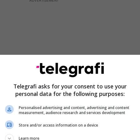
Telegrafi asks for your consent to use your
personal data for the following purposes:
mundësuar me energji elektrike, ndërsa ndërtesa
Personalised advertising and content, advertising and content
me ashensor dhe ofron hapësirë për vendparkim për
measurement, audience research and services development
Store and/or access information on a device
 për pozitën e tij të favorshme dhe pamjet
Learn more