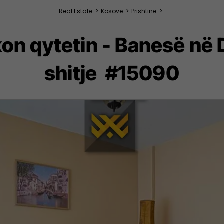
Real Estate
>
Kosovë
>
Prishtinë
>
kon qytetin - Banesë n
shitje #15090