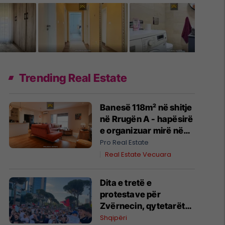
Trending Real Estate
Banesë 118m² në shitje
në Rrugën A - hapësirë
e organizuar mirë në
një zonë në zhvillim
Pro Real Estate
#14758
Real Estate Vecuara
Dita e tretë e
protestave për
Zvërnecin, qytetarët
kërkojnë anulimin e
Shqipëri