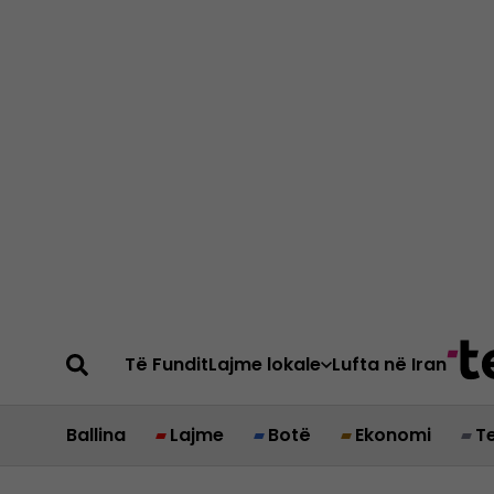
Të Fundit
Lajme lokale
Lufta në Iran
Ballina
Lajme
Botë
Ekonomi
T