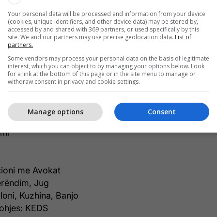
ytet, si dhe për ambientin më të qetë dhe
Your personal data will be processed and information from your device
karakterizon. Në të njëjtën kohë, kjo zonë mbetet
(cookies, unique identifiers, and other device data) may be stored by,
ës së qytetit dhe shërbimeve kryesore, duke e
accessed by and shared with 369 partners, or used specifically by this
site. We and our partners may use precise geolocation data.
List of
një zgjedhje të përshtatshme si për banim ashtu
partners.
m.
Some vendors may process your personal data on the basis of legitimate
interest, which you can object to by managing your options below. Look
for a link at the bottom of this page or in the site menu to manage or
withdraw consent in privacy and cookie settings.
ka dhe informata të pronës:
Manage options
Consent
umi
ioni me Avokat
erëndim, Jug
lloni, Kuzhina, Banjo
rohjes: KEDS