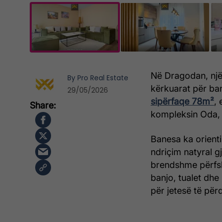
Në Dragodan, një
By
Pro Real Estate
kërkuarat për ba
29/05/2026
sipërfaqe 78m²
,
kompleksin Oda, 
Banesa ka orient
ndriçim natyral g
brendshme përfsh
banjo, tualet dhe
për jetesë të për