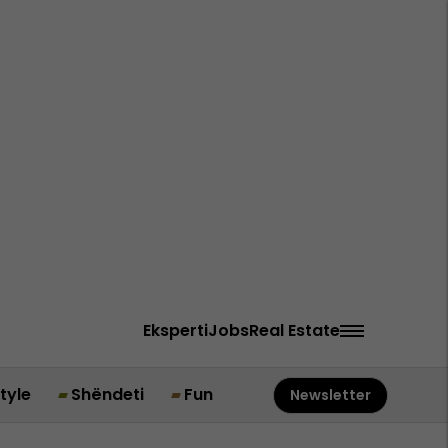
Eksperti
Jobs
Real Estate
style
Shëndeti
Fun
Newsletter