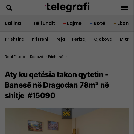
Ballina
Të fundit
Lajme
Botë
Ekono
Prishtina
Prizreni
Peja
Ferizaj
Gjakova
Mitrov
Real Estate
>
Kosovë
>
Prishtinë
>
Aty ku qetësia takon qytetin -
Banesë në Dragodan 78m² në
shitje #15090