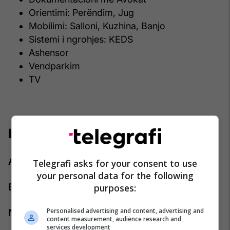
Orientimi: Perëndim, Jug
Mobilimi: Salloni, Kuzhina, Banjo
Sistemi i ngrohjes: KEDS
Ashensor
Vendparkim
TV
Kontakti:
Agjenti: Qëndresa Balaj
Telegrafi asks for your consent to use
your personal data for the following
purposes:
Emaili:
qendresa.balaj@pro-rks.com
Personalised advertising and content, advertising and
Numri i telefonit:
+383 44 888 444
content measurement, audience research and
services development