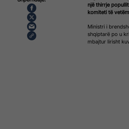
një thirrje popull
komiteti të vetë
Ministri i brends
shqiptarë po u k
mbajtur lirisht ku