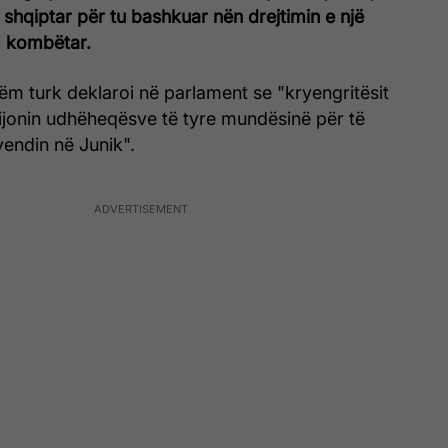
it shqiptar për tu bashkuar nën drejtimin e një
m kombëtar.
hëm turk deklaroi në parlament se "kryengritësit
rijonin udhëheqësve të tyre mundësinë për të
vendin në Junik".