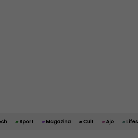
ech
Sport
Magazina
Cult
Ajo
Life