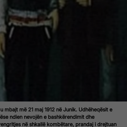
 u mbajt më 21 maj 1912 në Junik. Udhëheqësit e
tëse ndien nevojën e bashkërendimit dhe
yengritjes në shkallë kombëtare, prandaj i drejtuan