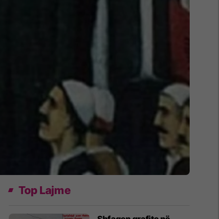
Top Lajme