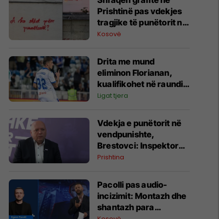
Shfaqen grafite në
Prishtinë pas vdekjes
tragjike të punëtorit në
vendpunishte
Kosovë
Drita me mund
eliminon Florianan,
kualifikohet në raundin
tjetër
Ligat tjera
Vdekja e punëtorit në
vendpunishte,
Brestovci: Inspektorati
i Kryeqytetit nuk është
Prishtina
përgjegjës për
kontrollin teknik të
Pacolli pas audio-
vinçit
incizimit: Montazh dhe
shantazh para
Kuvendit, asgjë më
Kosovë