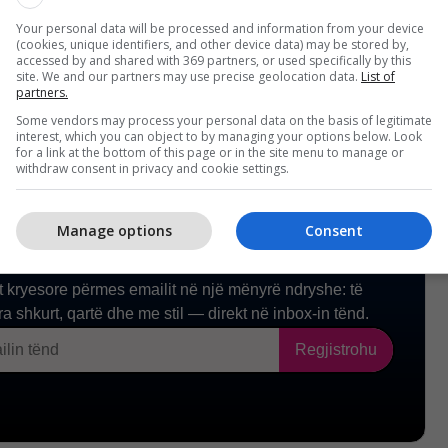
tësimin e këtyre kërkesave. /kp/
Your personal data will be processed and information from your device
(cookies, unique identifiers, and other device data) may be stored by,
accessed by and shared with 369 partners, or used specifically by this
site. We and our partners may use precise geolocation data.
List of
partners.
Some vendors may process your personal data on the basis of legitimate
interest, which you can object to by managing your options below. Look
for a link at the bottom of this page or in the site menu to manage or
withdraw consent in privacy and cookie settings.
Manage options
Consent