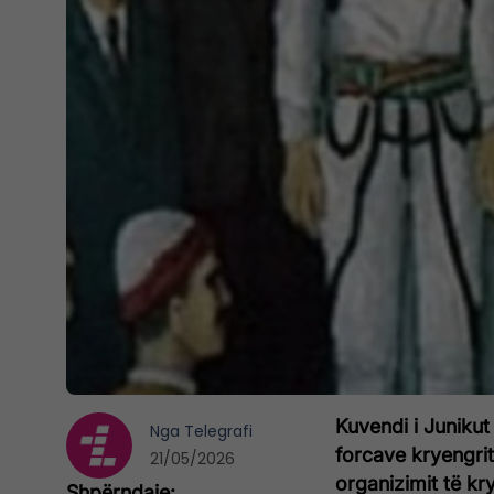
Kuvendi i Junikut
Nga
Telegrafi
forcave kryengri
21/05/2026
organizimit të kr