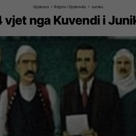
Gjakova
>
Rajoni i Gjakovës
>
Juniku
14 vjet nga Kuvendi i Juni