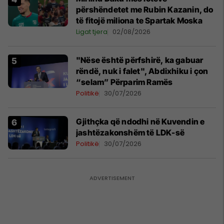
përshëndetet me Rubin Kazanin, do
të fitojë miliona te Spartak Moska
Ligat tjera
02/08/2026
"Nëse është përfshirë, ka gabuar
rëndë, nuk i falet", Abdixhiku i çon
“selam” Përparim Ramës
Politikë
30/07/2026
Gjithçka që ndodhi në Kuvendin e
jashtëzakonshëm të LDK-së
Politikë
30/07/2026