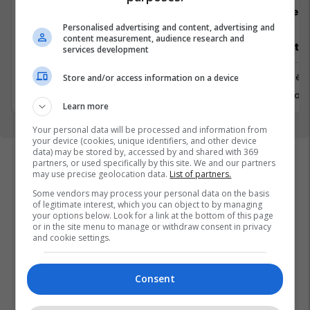
Padel Zone
Flex 
Personalised advertising and content, advertising and
content measurement, audience research and
Recepsionist/e
Architect
services development
Prishtine
Prishtinë
Store and/or access information on a device
31 Gusht 2026
6 Shtator 
Learn more
Your personal data will be processed and information from
your device (cookies, unique identifiers, and other device
data) may be stored by, accessed by and shared with 369
partners, or used specifically by this site. We and our partners
may use precise geolocation data.
List of partners.
Some vendors may process your personal data on the basis
of legitimate interest, which you can object to by managing
your options below. Look for a link at the bottom of this page
or in the site menu to manage or withdraw consent in privacy
and cookie settings.
Consent