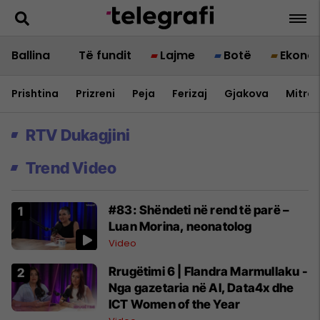
Ballina
Të fundit
Lajme
Botë
Ekono
Prishtina
Prizreni
Peja
Ferizaj
Gjakova
Mitrov
RTV Dukagjini
Trend Video
#83: Shëndeti në rend të parë –
Luan Morina, neonatolog
Video
Rrugëtimi 6 | Flandra Marmullaku -
Nga gazetaria në AI, Data4x dhe
ICT Women of the Year