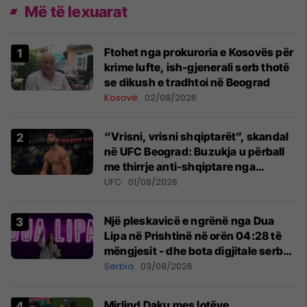
Më të lexuarat
Ftohet nga prokuroria e Kosovës për
krime lufte, ish-gjenerali serb thotë
se dikush e tradhtoi në Beograd
Kosovë
02/08/2026
“Vrisni, vrisni shqiptarët”, skandal
në UFC Beograd: Buzukja u përball
me thirrje anti-shqiptare nga
tribunat
UFC
01/08/2026
Një pleskavicë e ngrënë nga Dua
Lipa në Prishtinë në orën 04:28 të
mëngjesit - dhe bota digjitale serbe
shpall gjendjen e luftës
Serbia
03/08/2026
Mirlind Daku mes lotëve