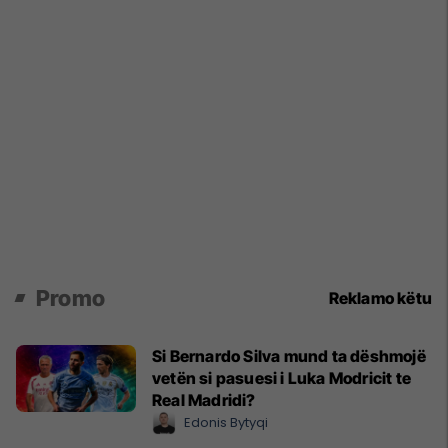
Promo
Reklamo këtu
Si Bernardo Silva mund ta dëshmojë
vetën si pasuesi i Luka Modricit te
Real Madridi?
Edonis Bytyqi