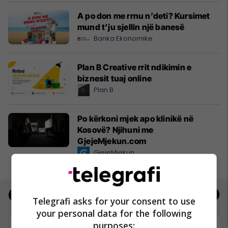
A po don me rrnu n’deti? Kursimet
mund t’ju sjellin një banesë
Banka Ekonomike
Plan B Creative rrit ndikimin e
biznesit tuaj online
Plan B
Po kërkoni mjek apo klinikë në
Kosovë? Njihuni me
GjejeMjekun.com
GjejeMjekun
Jobs
Real Estate
Telegrafi asks for your consent to use
your personal data for the following
purposes: