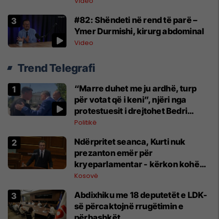
Video
#82: Shëndeti në rend të parë –
Ymer Durmishi, kirurg abdominal
Video
Trend Telegrafi
“Marre duhet me ju ardhë, turp
për votat që i keni”, njëri nga
protestuesit i drejtohet Bedri
Hamzës
Politikë
Ndërpritet seanca, Kurti nuk
prezanton emër për
kryeparlamentar - kërkon kohë
shtesë për marrëveshje politike
Kosovë
Abdixhiku me 18 deputetët e LDK-
së përcaktojnë rrugëtimin e
përbashkët