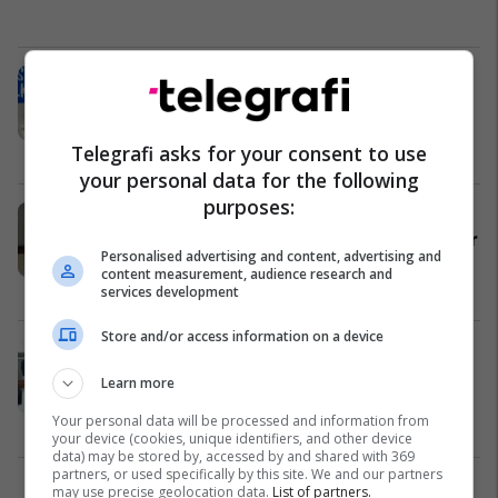
Murtezani: Financimi i tranzicionit
energjetik kërkon qasje strategjike
dhe vizion të përbashkët
Telegrafi asks for your consent to use
Politikë
17/06/2025
your personal data for the following
purposes:
Takimi Murtezani-Sampedro:
Maqedonia e Veriut e angazhuar për
Personalised advertising and content, advertising and
anëtarësim në BE
content measurement, audience research and
Maqedonia e Veriut
29/05/2025
services development
Store and/or access information on a device
Murtezani-Sançez: Diskutuam për
sfidat dhe mundësitë në përdorimin
Learn more
e fondeve para-aderuese evropiane
Your personal data will be processed and information from
Politikë
29/05/2025
your device (cookies, unique identifiers, and other device
data) may be stored by, accessed by and shared with 369
partners, or used specifically by this site. We and our partners
may use precise geolocation data.
List of partners.
1