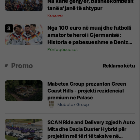
Na kanë gënjyer, bashkëkombësit
tanë s’janë të shtypur
Kosovë
Nga 100 euro në muaj dhe futbolli
amator te heroi i Gjermanisë:
Historia e pabesueshme e Deniz
Undav që refuzoi të dorëzohej
Përfaqësueset
Promo
Reklamo këtu
Mabetex Group prezanton Green
Coast Hills - projekti rezidencial
premium në Palasë
Mabetex Group
SCAN Ride and Delivery zgjedh Auto
Mita dhe Dacia Duster Hybrid për
projektin më të ri të taksive në