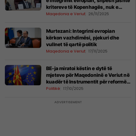
e integrimit evropian, shpesh jashtë
kritereve të Kopenhagës, nuk e
heziton vizionin tonë për anëtarësim
Maqedonia e Veriut
26/11/2025
të plotë
Murtezani: Integrimi evropian
kërkon vazhdimësi, pjekuri dhe
vullnet të qartë politik
Maqedonia e Veriut
17/11/2025
BE-ja miratoi këstin e dytë të
mjeteve për Maqedoninë e Veriut në
kuadër të Instrumentit për reformë
dhe rritje
Politikë
17/10/2025