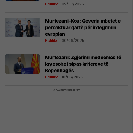
Politikë
02/07/2025
Murtezani–Kos: Qeveria mbetet e
përcaktuar qartë për integrimin
evropian
Politikë
30/06/2025
Murtezani: Zgjerimi medoemos të
kryesohet sipas kritereve të
Kopenhagës
Politikë
18/06/2025