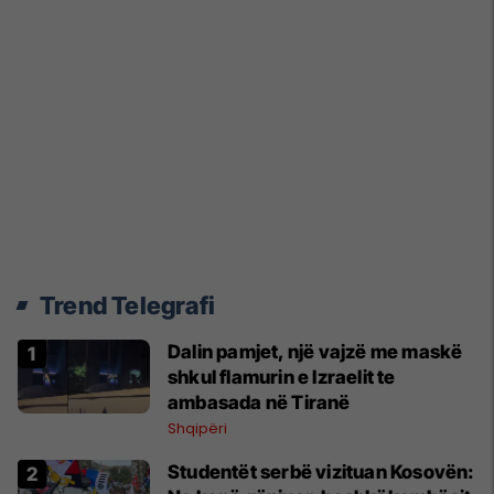
Trend Telegrafi
Dalin pamjet, një vajzë me maskë
shkul flamurin e Izraelit te
ambasada në Tiranë
Shqipëri
Studentët serbë vizituan Kosovën: