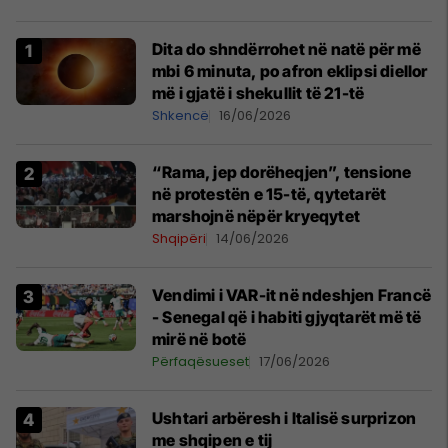
Dita do shndërrohet në natë për më
mbi 6 minuta, po afron eklipsi diellor
më i gjatë i shekullit të 21-të
Shkencë
16/06/2026
“Rama, jep dorëheqjen”, tensione
në protestën e 15-të, qytetarët
marshojnë nëpër kryeqytet
Shqipëri
14/06/2026
Vendimi i VAR-it në ndeshjen Francë
- Senegal që i habiti gjyqtarët më të
mirë në botë
Përfaqësueset
17/06/2026
Ushtari arbëresh i Italisë surprizon
me shqipen e tij