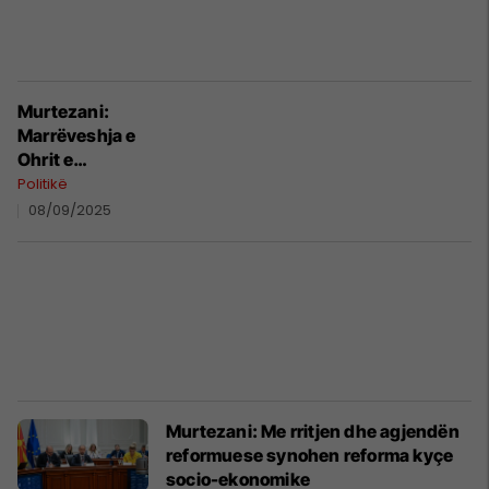
Murtezani:
Marrëveshja e
Ohrit e
shndërroi
Politikë
Maqedoninë e
08/09/2025
Veriut në
demokraci
funksionale
multietnike
Murtezani: Me rritjen dhe agjendën
reformuese synohen reforma kyçe
socio-ekonomike