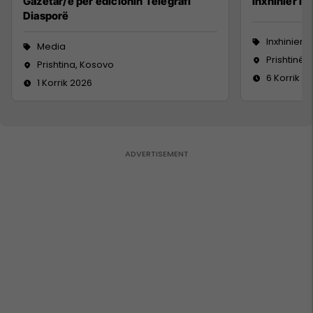
Gazetar/e për edicionin Telegrafi
Inxhinier i 
Diasporë
Inxhinieri
Media
Prishtinë
Prishtina, Kosovo
6 Korrik 2
1 Korrik 2026