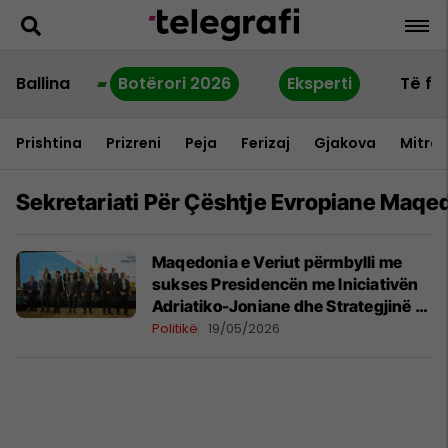
Ballina
Botërori 2026
Eksperti
Të fu
Prishtina
Prizreni
Peja
Ferizaj
Gjakova
Mitrov
Sekretariati Për Çështje Evropiane Maqe
Maqedonia e Veriut përmbylli me
sukses Presidencën me Iniciativën
Adriatiko-Joniane dhe Strategjinë të
BE-së për Rajonin Adriatiko-Jonian
Politikë
19/05/2026
(EUSAIR)