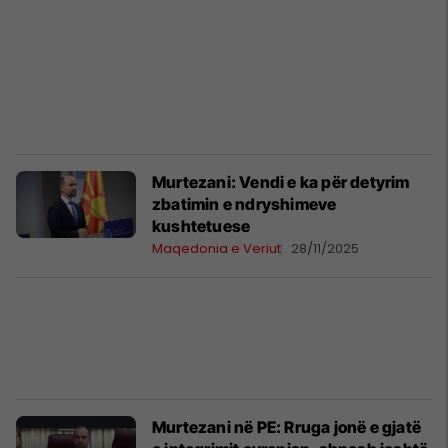
Murtezani: Vendi e ka për detyrim
zbatimin e ndryshimeve
kushtetuese
Maqedonia e Veriut
28/11/2025
Murtezani në PE: Rruga jonë e gjatë