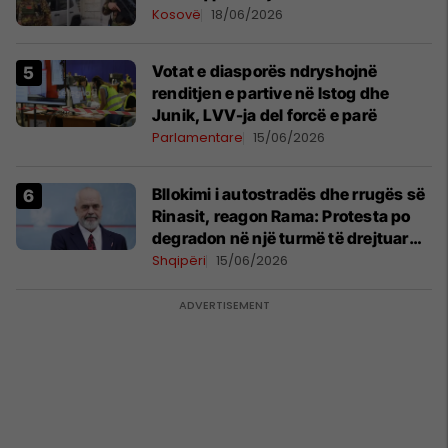
Kosovë
18/06/2026
Votat e diasporës ndryshojnë
renditjen e partive në Istog dhe
Junik, LVV-ja del forcë e parë
Parlamentare
15/06/2026
Bllokimi i autostradës dhe rrugës së
Rinasit, reagon Rama: Protesta po
degradon në një turmë të drejtuar
nga mendje të liga
Shqipëri
15/06/2026