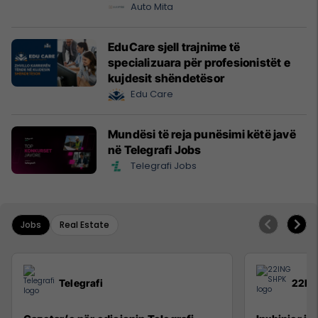
Prishtinë
Auto Mita
EduCare sjell trajnime të
specializuara për profesionistët e
kujdesit shëndetësor
Edu Care
Mundësi të reja punësimi këtë javë
në Telegrafi Jobs
Telegrafi Jobs
Jobs
Real Estate
Telegrafi
22IN