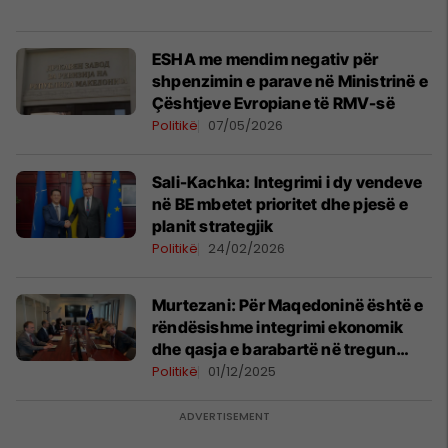
ESHA me mendim negativ për
shpenzimin e parave në Ministrinë e
Çështjeve Evropiane të RMV-së
Politikë
07/05/2026
Sali-Kachka: Integrimi i dy vendeve
në BE mbetet prioritet dhe pjesë e
planit strategjik
Politikë
24/02/2026
Murtezani: Për Maqedoninë është e
rëndësishme integrimi ekonomik
dhe qasja e barabartë në tregun
evropian
Politikë
01/12/2025