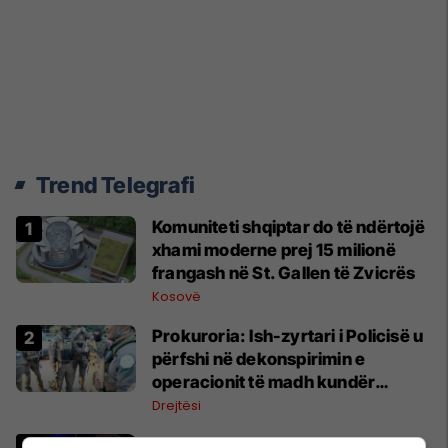
Trend Telegrafi
Komuniteti shqiptar do të ndërtojë
xhami moderne prej 15 milionë
frangash në St. Gallen të Zvicrës
Kosovë
Prokuroria: Ish-zyrtari i Policisë u
përfshi në dekonspirimin e
operacionit të madh kundër
fajdeve
Drejtësi
"Prindërit nuk blihen në dyqan",