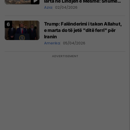
larta në Lindjen e Mesme: Shumë
gjëra të tjera do të pasojnë
Azia
02/04/2026
Trump: Falënderimi i takon Allahut,
e marta do të jetë "ditë ferri" për
Iranin
Amerika
05/04/2026