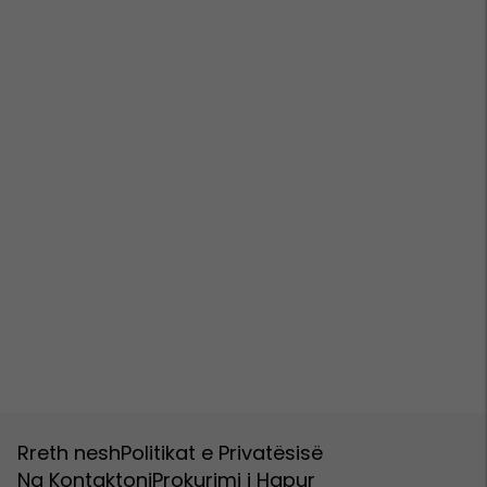
Rreth nesh
Politikat e Privatësisë
Na Kontaktoni
Prokurimi i Hapur