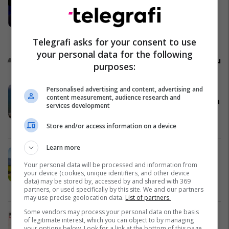
Arjan Konomi i kërkon të pajtohet
me të atin - Mal me përgjigje
interesante
Yjet
Telegrafi asks for your consent to use
your personal data for the following
Promo
Reklamo këtu
purposes:
Personalised advertising and content, advertising and
Holiday In 2 në Kunë po finalizohet -
content measurement, audience research and
adresë e re për pushim dhe investim
services development
në bregdetin e Shqipërisë
Edil Project
Store and/or access information on a device
Learn more
PrishtinaTicket nis fluturimet
direkte drejt Salzburgut – lidhje e re
Your personal data will be processed and information from
your device (cookies, unique identifiers, and other device
ajrore nga Prishtina
data) may be stored by, accessed by and shared with 369
Prishtina Ticket
partners, or used specifically by this site. We and our partners
may use precise geolocation data.
List of partners.
Some vendors may process your personal data on the basis
IPKO zbret çmimet e pakove
of legitimate interest, which you can object to by managing
Roaming për 50% - internet
your options below. Look for a link at the bottom of this page