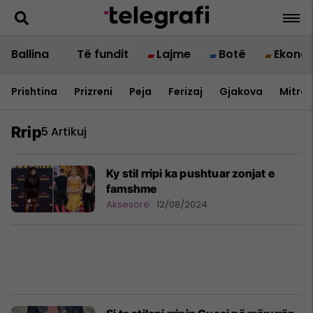
Ballina
Të fundit
Lajme
Botë
Ekono
Prishtina
Prizreni
Peja
Ferizaj
Gjakova
Mitrov
Rrip
5 Artikuj
Ky stil rripi ka pushtuar zonjat e
famshme
Aksesorë
12/08/2024