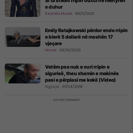
Si ta stiloni rripin Gucci në mënyrën
e duhur
Keshilla Modë
08/11/2021
Emily Ratajkowski përdor ende rripin
e blerë 5 dollarë në moshën 17
vjeçare
Modë
06/10/2020
Vetëm pse nuk e vuri rripin e
sigurisë, theu xhamin e makinës
pasi e përplasi me kokë (Video)
Ngjarje
01/04/2018