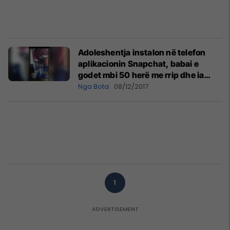
Adoleshentja instalon në telefon
aplikacionin Snapchat, babai e
godet mbi 50 herë me rrip dhe ia
rruan kokën (Video, +18)
Nga Bota
08/12/2017
1