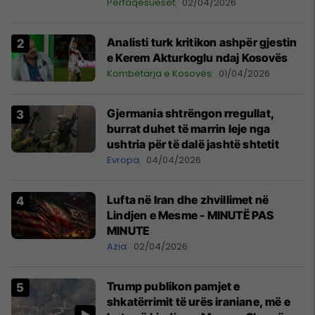
Përfaqësueset
02/04/2026
Analisti turk kritikon ashpër gjestin
e Kerem Akturkoglu ndaj Kosovës
Kombëtarja e Kosovës
01/04/2026
Gjermania shtrëngon rregullat,
burrat duhet të marrin leje nga
ushtria për të dalë jashtë shtetit
Evropa
04/04/2026
Lufta në Iran dhe zhvillimet në
Lindjen e Mesme - MINUTË PAS
MINUTE
Azia
02/04/2026
Trump publikon pamjet e
shkatërrimit të urës iraniane, më e